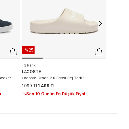
5.999 TL
2.
Sepette
:
2
Son 10 G
-%25
+2 Renk
LACOSTE
neaker
Lacoste Croco 2.0 Erkek Bej Terlik
1.999 TL
1.499 TL
ı
Son 10 Günün En Düşük Fiyatı