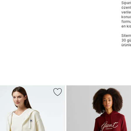
Sipar
özenl
veril
konud
formu
en kı
Sitem
30 gü
ürünle