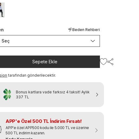
en
Beden Rehberi
Seç
Sepete Ekle
sion
tarafından gönderilecektir.
Bonus kartlara vade farksız 4 taksit!
Aylık
337 TL
APP'e Özel 500 TL İndirim Fırsatı!
APP'e özel APP500 kodu ile 5.000 TL ve üzerine
500 TL indirim kazanın.