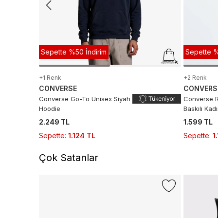
Sepette %50 İndirim
Sepette %
+1 Renk
+2 Renk
CONVERSE
CONVERS
Converse Go-To Unisex Siyah
Converse R
Hoodie
Baskılı Ka
2.249 TL
1.599 TL
Sepette
:
1.124 TL
Sepette
:
1
Çok Satanlar