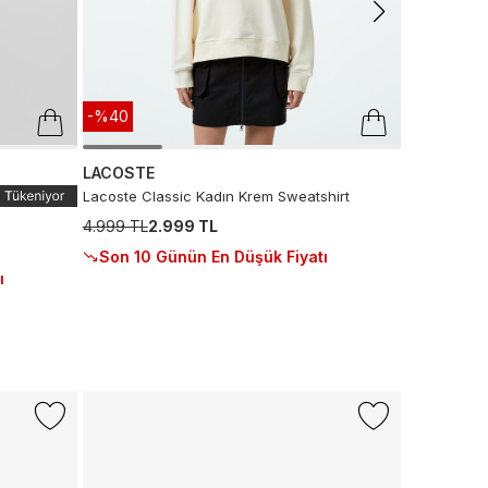
-%40
LACOSTE
Lacoste Classic Kadın Krem Sweatshirt
4.999 TL
2.999 TL
Son 10 Günün En Düşük Fiyatı
ı
-%50
Sepette %
CONVERS
Converse C
Krem Sneak