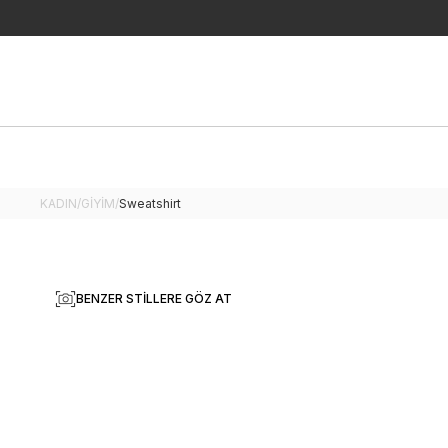
KADIN
/
GİYİM
/
Sweatshirt
BENZER STILLERE GÖZ AT