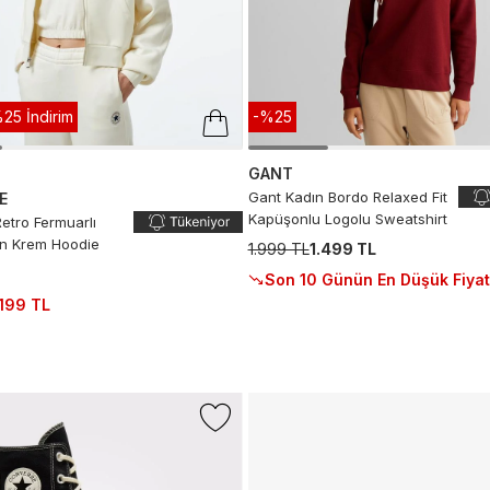
25 İndirim
-%25
GANT
Gant Kadın Bordo Relaxed Fit
E
Kapüşonlu Logolu Sweatshirt
etro Fermuarlı
dın Krem Hoodie
1.999 TL
1.499 TL
Son 10 Günün En Düşük Fiyat
.199 TL