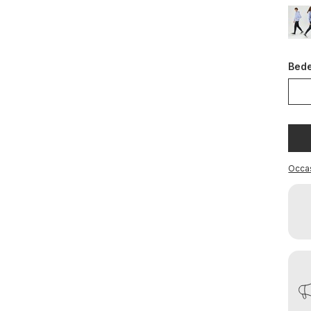
Bed
Occa