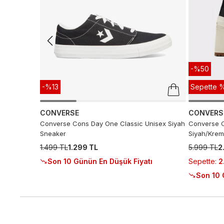
-%50
-%13
Sepette %
CONVERSE
CONVERS
Converse Cons Day One Classic Unisex Siyah
Converse C
Sneaker
Siyah/Krem
1.499 TL
1.299 TL
5.999 TL
2
Sepette
:
2
Son 10 Günün En Düşük Fiyatı
Son 10 