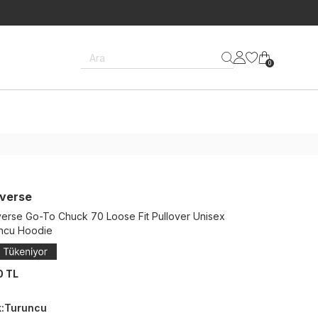
Ara
0
verse
erse Go-To Chuck 70 Loose Fit Pullover Unisex
ncu Hoodie
0 TL
k
:
Turuncu