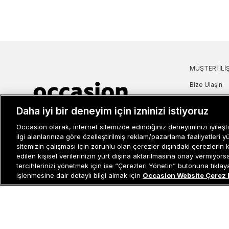
MÜŞTERI İLIŞ
Bize Ulaşın
Sıkça Sorulan
Daha iyi bir deneyim için izninizi istiyoruz
İade ve İptal 
Müşteri İlişkileri
0 850 800 01 20
Kampanya Bi
Occasion olarak, internet sitemizde edindiğiniz deneyiminizi iyileşti
Kullanım Şartl
ilgi alanlarınıza göre özelleştirilmiş reklam/pazarlama faaliyetleri y
Aydınlatma M
sitemizin çalışması için zorunlu olan çerezler dışındaki çerezlerin 
edilen kişisel verilerinizin yurt dışına aktarılmasına onay vermiyor
Site Haritası
tercihlerinizi yönetmek için ise “Çerezleri Yönetin” butonuna tıklayabi
Misafir Üye S
işlenmesine dair detaylı bilgi almak için
Occasion Website Çerez 
İşlem Rehber