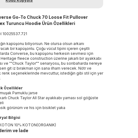
Kodu Kopyala
erse Go-To Chuck 70 Loose Fit Pullover
ex Turuncu Hoodie Ürün Özellikleri
el
10025537
.
721
ğin kapüşonu biliyorsun. Ne olursa olsun arkanı
yacak bir kapüşonlu. Çoğu vücut tipini içeren çeşitli
larda Converse, bu kapüşonu herkesin sevmesi için
. Heritage fleece construction üzerine jakarlı bir ayakkabı
ı ve ""Chuck Taylor"" senaryosu, bu sonbaharda nereye
sen git iz bırakman için sana ilham verecek. Nötr ve
k renk seçeneklerinde mevcuttur, istediğin gibi stil için yer
.
k Özellikler
muşak Pamuklu jarse
karlı Chuck Taylor All Star ayakkabı yaması sol göğüste
eli
asik görünüm ve his için bisiklet yaka
yal Bilgisi
KOTON 10% KOTON(ORGANIK)
erim ve İade