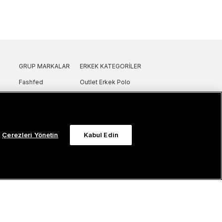
GRUP MARKALAR
ERKEK KATEGORILER
Fashfed
Outlet Erkek Polo
Lacoste
Outlet Erkek T-Shirt
GANT
Outlet Erkek Gömlek
Nautica
Outlet Erkek Sweatshirt
SuperStep
Outlet Erkek Eşofman
Çerezleri Yönetin
Kabul Edin
Converse
Outlet Erkek Yelek
Intersport
Outlet Erkek Mont & Ceket
ker
UNITED4
Outlet Erkek Spor Ayakkabı & Sneaker
Sanal Çadır
Outlet Erkek Terlik & Sandalet