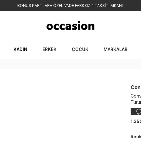
BONUS KARTLARA ÖZEL VADE FARKSIZ 4 TAKSİT İMKANI!
KADIN
ERKEK
ÇOCUK
MARKALAR
Con
Conv
Turu
1.35
Ren