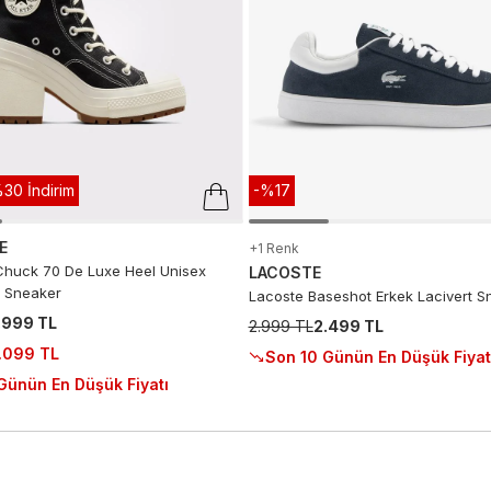
30 İndirim
-%17
E
+1 Renk
huck 70 De Luxe Heel Unisex
LACOSTE
 Sneaker
Lacoste Baseshot Erkek Lacivert S
.999 TL
2.999 TL
2.499 TL
.099 TL
Son 10 Günün En Düşük Fiyat
Günün En Düşük Fiyatı