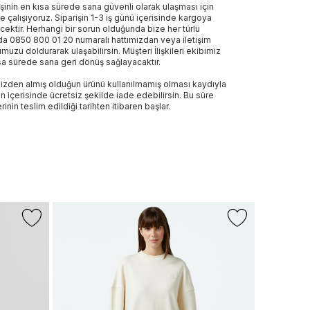
işinin en kısa sürede sana güvenli olarak ulaşması için
e çalışıyoruz. Siparişin 1-3 iş günü içerisinde kargoya
ecektir. Herhangi bir sorun olduğunda bize her türlü
a 0850 800 01 20 numaralı hattımızdan veya iletişim
muzu doldurarak ulaşabilirsin. Müşteri İlişkileri ekibimiz
sa sürede sana geri dönüş sağlayacaktır.
izden almış olduğun ürünü kullanılmamış olması kaydıyla
n içerisinde ücretsiz şekilde iade edebilirsin. Bu süre
rinin teslim edildiği tarihten itibaren başlar.
-%40
+1 Renk
LACOSTE
Kadın Relax
4.999 TL
2
Son 10 G