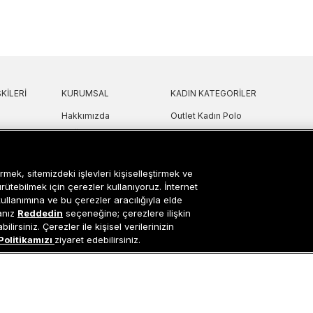
KILERI
KURUMSAL
KADIN KATEGORILER
Hakkımızda
Outlet Kadın Polo
 Sorular
Mağazalarımız
Outlet Kadın T-Shirt & Bluz
Politikası
Sanal Çadır
Outlet Kadın Gömlek
lgilendirme
Bilgi Toplum Hizmetleri
Outlet Kadın Sweatshirt
rmek, sitemizdeki işlevleri kişiselleştirmek ve
arı
Çerez Ayarları
Outlet Kadın Elbise
ürütebilmek için çerezler kullanıyoruz. İnternet
etni
Outlet Kadın Yelek
kullanımına ve bu çerezler aracılığıyla elde
sanız
Reddedin
seçeneğine; çerezlere ilişkin
Outlet Kadın Mont & Ceket
lirsiniz. Çerezler ile kişisel verilerinizin
ipariş Takip
Outlet Kadın Spor Ayakkabı & Snea
Politikamızı
ziyaret edebilirsiniz.
i
Outlet Kadın Çanta & Cüzdan
Occasion bir EREN PERAKENDE markasıdır. © Eren Holding