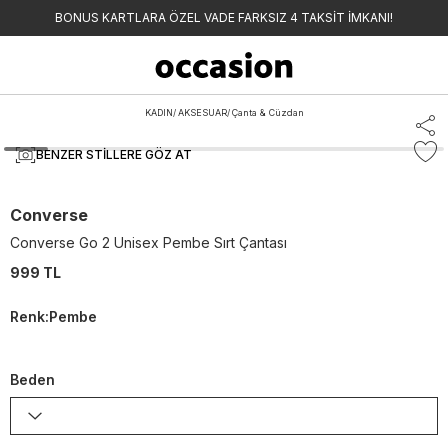
BONUS KARTLARA ÖZEL VADE FARKSIZ 4 TAKSİT İMKANI!
KADIN
/
AKSESUAR
/
Çanta & Cüzdan
BENZER STILLERE GÖZ AT
Converse
Converse Go 2 Unisex Pembe Sırt Çantası
999 TL
Renk
:
Pembe
Beden