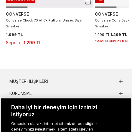
CONVERSE
CONVERSE
Converse Chuck 70 At Cx Platform Unisex Siyah
Converse Cons Day On
Sneaker
Sneaker
1.999 TL
1.499 TL
1.299 TL
Son 10 Günün En Düşü
Sepette
:
1.299 TL
MÜŞTERI İLIŞKILERI
KURUMSAL
KADIN KATEGORILER
Daha iyi bir deneyim için izninizi
istiyoruz
GRUP MARKALAR
Occasion olarak, internet sitemizde edindiğiniz
deneyiminizi iyileştirmek, sitemizdeki işlevleri
ERKEK KATEGORILER