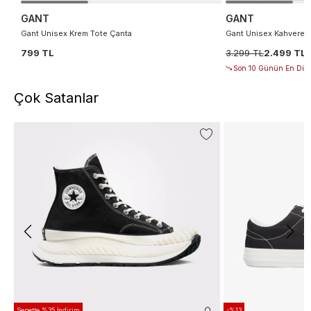
GANT
GANT
Gant Unisex Krem Tote Çanta
Gant Unisex Kahverengi
799 TL
3.299 TL
2.499 TL
Son 10 Günün En Düşü
Çok Satanlar
Sepette %35 İndirim
-%13