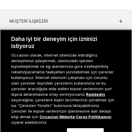
MÜŞTERI İLIŞKILERI
KURUMSAL
Daha iyi bir deneyim için izninizi
istiyoruz
KADIN KATEGORILER
Occasion olarak, internet sitemizde edindiğiniz
GRUP MARKALAR
deneyiminizi iyileştirmek, sitemizdeki işlevleri
kişiselleştirmek ve ilgi alanlarınıza göre özelleştirilmiş
ERKEK KATEGORILER
reklam/pazarlama faaliyetleri yürütebilmek için çerezler
kullanıyoruz. İnternet sitemizin çalışması için zorunlu
olan çerezler dışındaki çerezlerin kullanımına ve bu
çerezler aracılığıyla elde edilen kişisel verilerinizin yurt
Müşteri İlişkileri
0 850 800 01 20
dışına aktarılmasına onay vermiyorsanız
Reddedin
seçeneğine; çerezlere ilişkin tercihlerinizi yönetmek için
ise “Çerezleri Yönetin” butonuna tıklayabilirsiniz.
Çerezler ile kişisel verilerinizin işlenmesine dair detaylı
Occasion bir EREN PERAKENDE markasıdır. © Eren Holding
Sepete Ekle
bilgi almak için
Occasion Website Çerez Politikamızı
ziyaret edebilirsiniz.