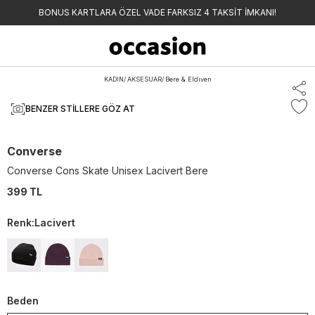
BONUS KARTLARA ÖZEL VADE FARKSIZ 4 TAKSİT İMKANI!
KADIN
/
AKSESUAR
/
Bere & Eldiven
BENZER STILLERE GÖZ AT
Converse
Converse Cons Skate Unisex Lacivert Bere
399 TL
Renk
:
Lacivert
Beden