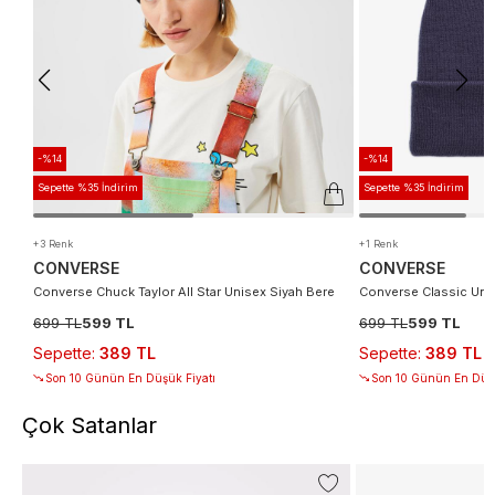
-%14
-%14
Sepette %35 İndirim
Sepette %35 İndirim
+3 Renk
+1 Renk
CONVERSE
CONVERSE
Converse Chuck Taylor All Star Unisex Siyah Bere
Converse Classic Uni
699 TL
599 TL
699 TL
599 TL
Sepette
:
389 TL
Sepette
:
389 TL
Son 10 Günün En Düşük Fiyatı
Son 10 Günün En Düşü
Çok Satanlar