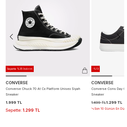
Sepette %35 İndirim
-%13
CONVERSE
CONVERSE
Converse Chuck 70 At Cx Platform Unisex Siyah
Converse Cons Day On
Sneaker
Sneaker
1.999 TL
1.499 TL
1.299 TL
Son 10 Günün En Düşü
Sepette
:
1.299 TL