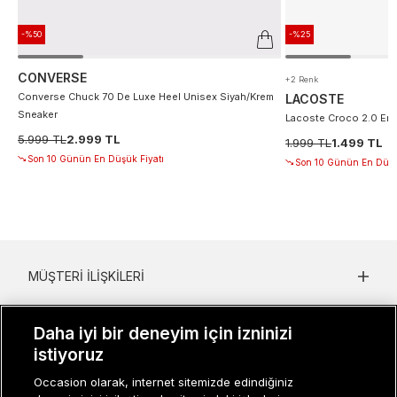
-%50
-%25
CONVERSE
+2 Renk
Converse Chuck 70 De Luxe Heel Unisex Siyah/Krem
LACOSTE
Sneaker
Lacoste Croco 2.0 Erke
5.999 TL
2.999 TL
1.999 TL
1.499 TL
Son 10 Günün En Düşük Fiyatı
Son 10 Günün En Düşü
MÜŞTERI İLIŞKILERI
KURUMSAL
Daha iyi bir deneyim için izninizi
KADIN KATEGORILER
istiyoruz
Occasion olarak, internet sitemizde edindiğiniz
GRUP MARKALAR