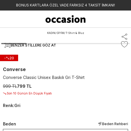
BONUS KARTLARA ÖZEL VADE FARKSIZ 4 TAKSİT İMKANI!
KADIN
/
GİYİM
/
T-Shirt & Bluz
BENZER STILLERE GÖZ AT
-%
20
Converse
Converse Classic Unisex Baskılı Gri T-Shirt
999 TL
799 TL
Son 10 Günün En Düşük Fiyatı
Renk
:
Gri
Beden
Beden Rehberi