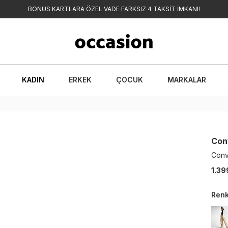
BONUS KARTLARA ÖZEL VADE FARKSIZ 4 TAKSİT İMKANI!
KADIN
ERKEK
ÇOCUK
MARKALAR
Con
Conv
1.39
Ren