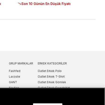
ı
Son 10 Günün En Düşük Fiyatı
GRUP MARKALAR
ERKEK KATEGORILER
Fashfed
Outlet Erkek Polo
Lacoste
Outlet Erkek T-Shirt
GANT
Outlet Erkek Gömlek
Nautica
Outlet Erkek Sweatshirt
SuperStep
Outlet Erkek Eşofman
Converse
Outlet Erkek Yelek
Intersport
Outlet Erkek Mont & Ceket