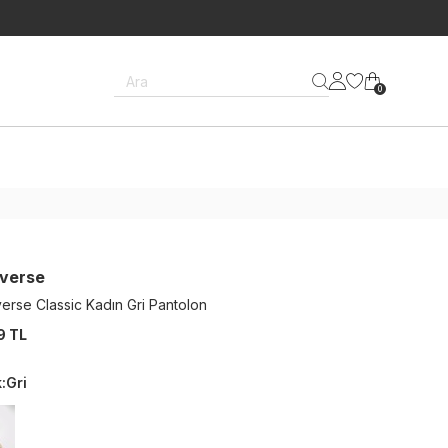
Ara
0
verse
erse Classic Kadın Gri Pantolon
9 TL
k
:
Gri