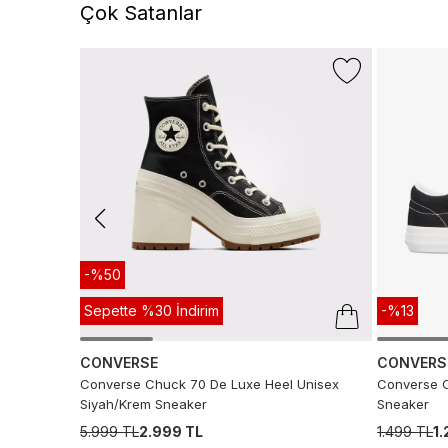
Çok Satanlar
-%50
Sepette %30 İndirim
-%13
CONVERSE
CONVERS
Converse Chuck 70 De Luxe Heel Unisex
Converse C
Siyah/Krem Sneaker
Sneaker
5.999 TL
2.999 TL
1.499 TL
1