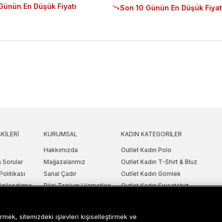
Günün En Düşük Fiyatı
Son 10 Günün En Düşük Fiyat
KILERI
KURUMSAL
KADIN KATEGORILER
Hakkımızda
Outlet Kadın Polo
 Sorular
Mağazalarımız
Outlet Kadın T-Shirt & Bluz
Politikası
Sanal Çadır
Outlet Kadın Gömlek
lgilendirme
Bilgi Toplum Hizmetleri
Outlet Kadın Sweatshirt
arı
Çerez Ayarları
Outlet Kadın Elbise
etni
Outlet Kadın Yelek
rmek, sitemizdeki işlevleri kişiselleştirmek ve
Outlet Kadın Mont & Ceket