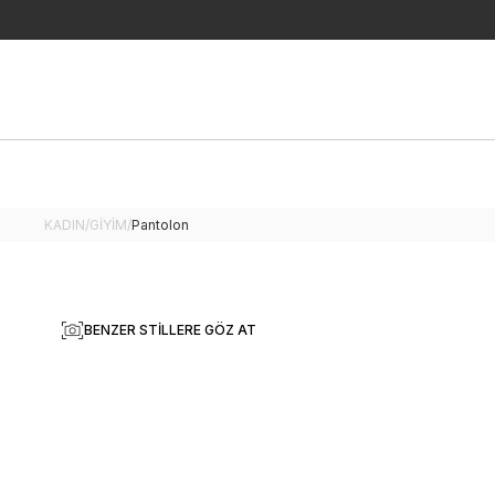
KADIN
/
GİYİM
/
Pantolon
BENZER STILLERE GÖZ AT