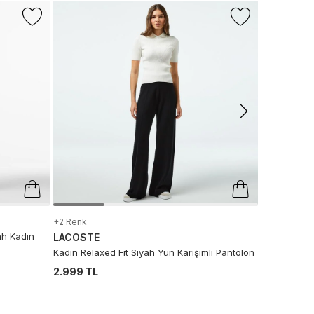
CONVERS
Converse J
Pantolon
1.399 TL
Sepette
:
1.
+2 Renk
ah Kadın
LACOSTE
Kadın Relaxed Fit Siyah Yün Karışımlı Pantolon
2.999 TL
-%50