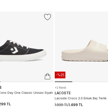
-%25
E
+2 Renk
ons Day One Classic Unisex Siyah
LACOSTE
Lacoste Croco 2.0 Erkek Bej Terlik
.299 TL
1.999 TL
1.499 TL