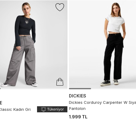
DICKIES
Dickies Corduroy Carpenter W Siy
E
Pantolon
lassic Kadın Gri
1.999 TL