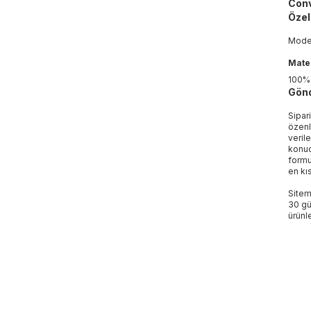
Conv
Özell
Mod
Mater
100%
Gönd
Sipar
özenl
veril
konud
formu
en kı
Sitem
30 gü
ürünle