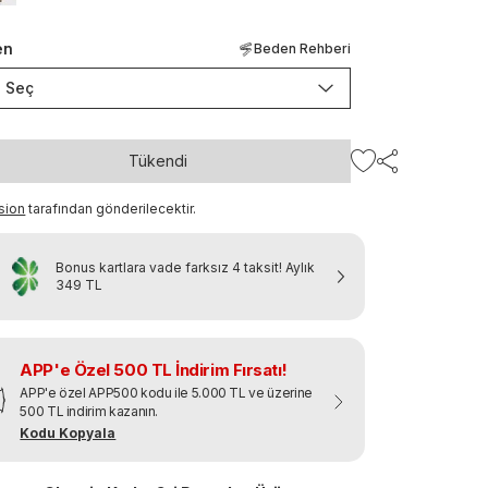
en
Beden Rehberi
Seç
Tükendi
sion
tarafından gönderilecektir.
Bonus kartlara vade farksız 4 taksit!
Aylık
349 TL
APP'e Özel 500 TL İndirim Fırsatı!
APP'e özel APP500 kodu ile 5.000 TL ve üzerine
500 TL indirim kazanın.
Kodu Kopyala