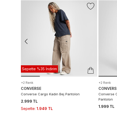
Sepette %35 İndirim
+2 Renk
+2 Renk
CONVERSE
CONVERS
Converse Cargo Kadın Bej Pantolon
Converse C
Pantolon
2.999 TL
1.999 TL
Sepette
:
1.949 TL