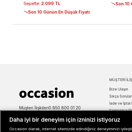
Sepette
:
2.099 TL
Son 10 
Son 10 Günün En Düşük Fiyatı
MÜŞTERI İLIŞ
Bize Ulaşın
Sıkça Sorulan
İade ve İptal 
Müşteri İlişkileri
0 850 800 01 20
Kampanya Bi
Kullanım Şartl
Daha iyi bir deneyim için izninizi istiyoruz
Aydınlatma M
Occasion olarak, internet sitemizde edindiğiniz deneyiminizi iyileşti
Site Haritası