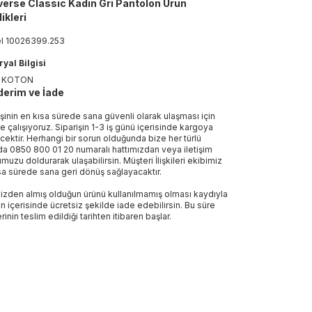
erse Classic Kadın Gri Pantolon Ürün
ikleri
el
10026399
.
253
yal Bilgisi
 KOTON
erim ve İade
işinin en kısa sürede sana güvenli olarak ulaşması için
e çalışıyoruz. Siparişin 1-3 iş günü içerisinde kargoya
ecektir. Herhangi bir sorun olduğunda bize her türlü
a 0850 800 01 20 numaralı hattımızdan veya iletişim
muzu doldurarak ulaşabilirsin. Müşteri İlişkileri ekibimiz
sa sürede sana geri dönüş sağlayacaktır.
izden almış olduğun ürünü kullanılmamış olması kaydıyla
n içerisinde ücretsiz şekilde iade edebilirsin. Bu süre
rinin teslim edildiği tarihten itibaren başlar.
Sepette %