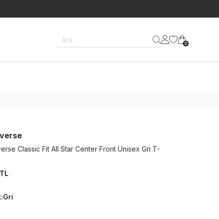
Ara
0
verse
rse Classic Fit All Star Center Front Unisex Gri T-
 TL
k
:
Gri