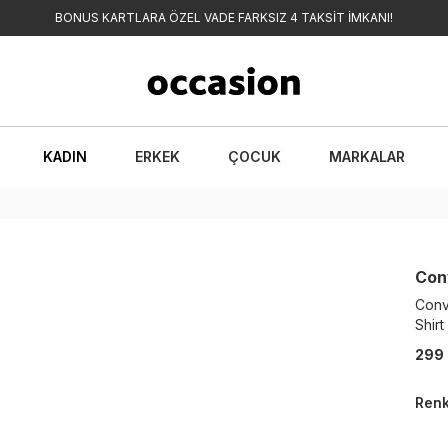
BONUS KARTLARA ÖZEL VADE FARKSIZ 4 TAKSİT İMKANI!
KADIN
ERKEK
ÇOCUK
MARKALAR
Con
Conve
Shirt
299
Ren