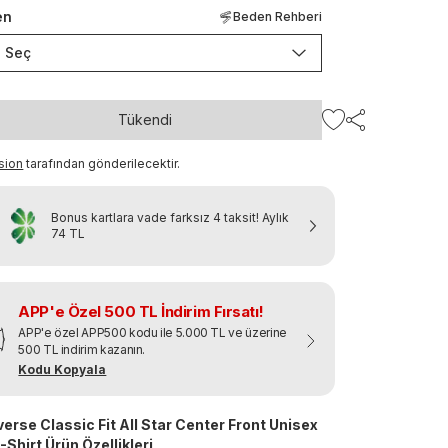
en
Beden Rehberi
Seç
Tükendi
sion
tarafından gönderilecektir.
Bonus kartlara vade farksız 4 taksit!
Aylık
74 TL
APP'e Özel 500 TL İndirim Fırsatı!
APP'e özel APP500 kodu ile 5.000 TL ve üzerine
500 TL indirim kazanın.
Kodu Kopyala
erse Classic Fit All Star Center Front Unisex
T-Shirt Ürün Özellikleri