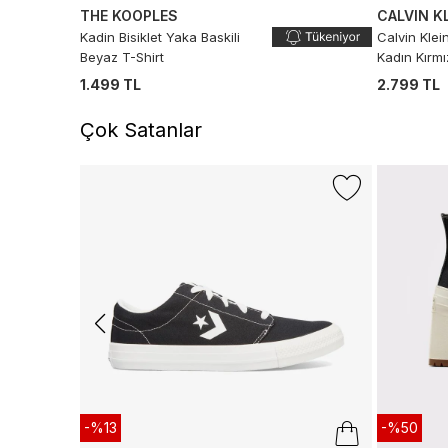
THE KOOPLES
CALVIN K
Kadin Bisiklet Yaka Baskili
Calvin Klei
Beyaz T-Shirt
Kadın Kırmı
1.499 TL
2.799 TL
Çok Satanlar
-%13
-%50