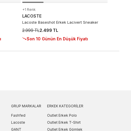
+1 Renk
LACOSTE
Lacoste Baseshot Erkek Lacivert Sneaker
2.999 TL
2.499 TL
ı
Son 10 Günün En Düşük Fiyatı
GRUP MARKALAR
ERKEK KATEGORILER
Fashfed
Outlet Erkek Polo
Lacoste
Outlet Erkek T-Shirt
GANT
Outlet Erkek Gömlek