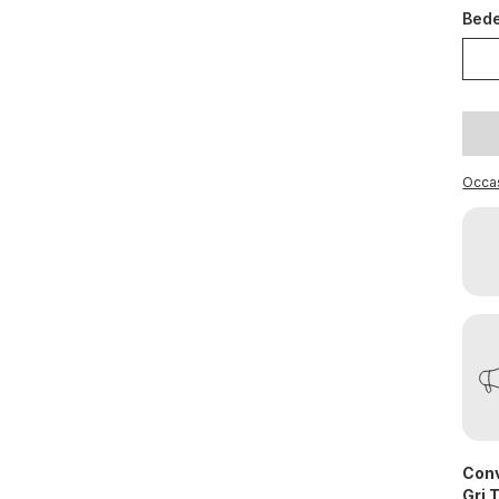
Bed
Occa
Conv
Gri 