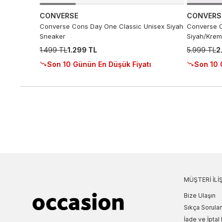
CONVERSE
CONVERS
Converse Cons Day One Classic Unisex Siyah
Converse C
Sneaker
Siyah/Krem
1.499 TL
1.299 TL
5.999 TL
2
Son 10 Günün En Düşük Fiyatı
Son 10 
MÜŞTERI İLIŞ
Bize Ulaşın
Sıkça Sorulan
İade ve İptal 