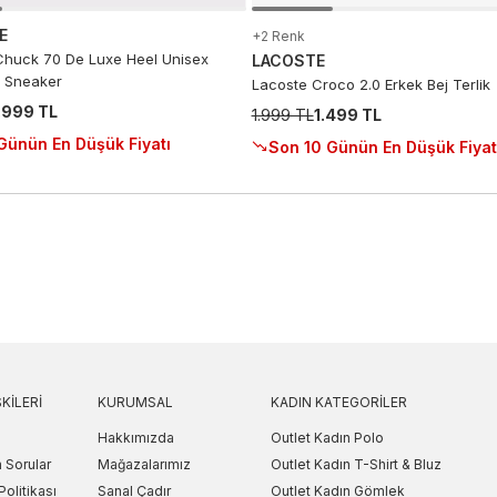
E
+2 Renk
huck 70 De Luxe Heel Unisex
LACOSTE
 Sneaker
Lacoste Croco 2.0 Erkek Bej Terlik
.999 TL
1.999 TL
1.499 TL
Günün En Düşük Fiyatı
Son 10 Günün En Düşük Fiyat
KILERI
KURUMSAL
KADIN KATEGORILER
Hakkımızda
Outlet Kadın Polo
 Sorular
Mağazalarımız
Outlet Kadın T-Shirt & Bluz
Politikası
Sanal Çadır
Outlet Kadın Gömlek