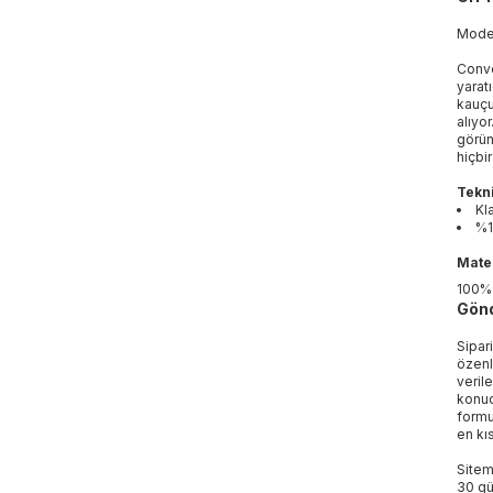
Mod
Conve
yarat
kauçu
alıyo
görün
hiçbi
Tekni
Kl
%1
Mater
100%
Gönd
Sipar
özenl
veril
konud
formu
en kı
Sitem
30 gü