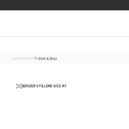
KADIN
/
GİYİM
/
T-Shirt & Bluz
BENZER STILLERE GÖZ AT