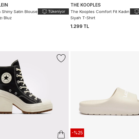
LEIN
THE KOOPLES
n Shiny Satin Blouse
The Kooples Comfort Fit Kadın
zı Bluz
Siyah T-Shirt
1.299 TL
-%25