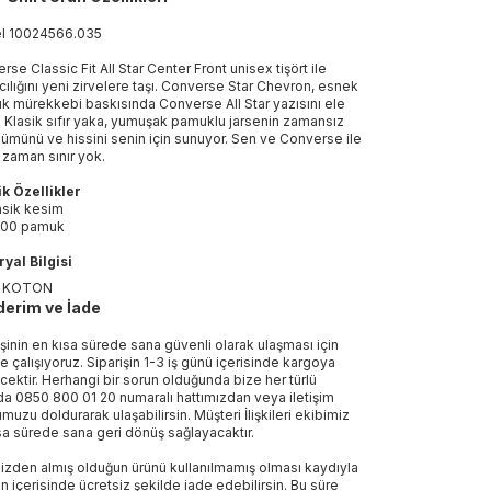
el
10024566
.
035
rse Classic Fit All Star Center Front unisex tişört ile
ıcılığını yeni zirvelere taşı. Converse Star Chevron, esnek
k mürekkebi baskısında Converse All Star yazısını ele
r. Klasik sıfır yaka, yumuşak pamuklu jarsenin zamansız
ümünü ve hissini senin için sunuyor. Sen ve Converse ile
r zaman sınır yok.
k Özellikler
asik kesim
00 pamuk
yal Bilgisi
 KOTON
erim ve İade
işinin en kısa sürede sana güvenli olarak ulaşması için
e çalışıyoruz. Siparişin 1-3 iş günü içerisinde kargoya
ecektir. Herhangi bir sorun olduğunda bize her türlü
a 0850 800 01 20 numaralı hattımızdan veya iletişim
muzu doldurarak ulaşabilirsin. Müşteri İlişkileri ekibimiz
sa sürede sana geri dönüş sağlayacaktır.
izden almış olduğun ürünü kullanılmamış olması kaydıyla
n içerisinde ücretsiz şekilde iade edebilirsin. Bu süre