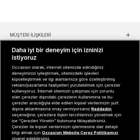
MÜŞTERI İLIŞKILERI
KURUMSAL
Daha iyi bir deneyim için izninizi
istiyoruz
KADIN KATEGORILER
Occasion olarak, internet sitemizde edindiğiniz
GRUP MARKALAR
deneyiminizi iyileştirmek, sitemizdeki işlevleri
kişiselleştirmek ve ilgi alanlarınıza göre özelleştirilmiş
reklam/pazarlama faaliyetleri yürütebilmek için çerezler
ERKEK KATEGORILER
kullanıyoruz. İnternet sitemizin çalışması için zorunlu
olan çerezler dışındaki çerezlerin kullanımına ve bu
çerezler aracılığıyla elde edilen kişisel verilerinizin yurt
dışına aktarılmasına onay vermiyorsanız
Reddedin
Müşteri İlişkileri
0 850 800 01 20
seçeneğine; çerezlere ilişkin tercihlerinizi yönetmek için
ise “Çerezleri Yönetin” butonuna tıklayabilirsiniz.
Çerezler ile kişisel verilerinizin işlenmesine dair detaylı
Tükendi
bilgi almak için
Occasion Website Çerez Politikamızı
Occasion bir EREN PERAKENDE markasıdır. © Eren Holding
ziyaret edebilirsiniz.