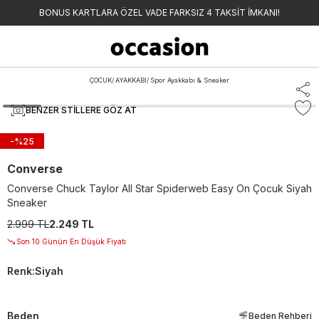
BONUS KARTLARA ÖZEL VADE FARKSIZ 4 TAKSİT İMKANI!
ÇOCUK
/
AYAKKABI
/
Spor Ayakkabı & Sneaker
BENZER STILLERE GÖZ AT
-%
25
Converse
Converse Chuck Taylor All Star Spiderweb Easy On Çocuk Siyah
Sneaker
2.999 TL
2.249 TL
Son 10 Günün En Düşük Fiyatı
Renk
:
Siyah
Beden
Beden Rehberi