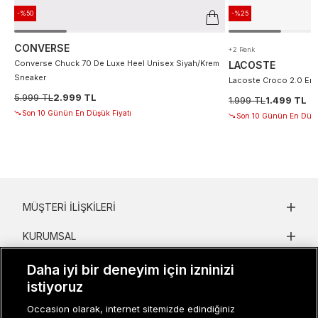
-%50
-%25
CONVERSE
+2 Renk
Converse Chuck 70 De Luxe Heel Unisex Siyah/Krem
LACOSTE
Sneaker
Lacoste Croco 2.0 Erke
5.999 TL
2.999 TL
1.999 TL
1.499 TL
Son 10 Günün En Düşük Fiyatı
Son 10 Günün En Düşü
MÜŞTERI İLIŞKILERI
KURUMSAL
KADIN KATEGORILER
Daha iyi bir deneyim için izninizi
istiyoruz
GRUP MARKALAR
Occasion olarak, internet sitemizde edindiğiniz