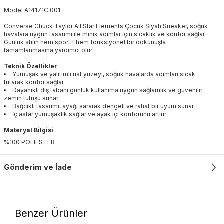
Model
A14171C
.
001
Converse Chuck Taylor All Star Elements Çocuk Siyah Sneaker, soğuk
havalara uygun tasarımı ile minik adımlar için sıcaklık ve konfor sağlar.
Günlük stilin hem sportif hem fonksiyonel bir dokunuşla
tamamlanmasına yardımcı olur
Teknik Özellikler
Yumuşak ve yalıtımlı üst yüzeyi, soğuk havalarda adımları sıcak
tutarak konfor sağlar
Dayanıklı dış tabanı günlük kullanıma uygun sağlamlık ve güvenilir
zemin tutuşu sunar
Bağcıklı tasarımı, ayağı sararak dengeli ve rahat bir uyum sunar
İç astar yumuşaklık sağlar ve ayak içi konforunu artırır
Materyal Bilgisi
%100 POLIESTER
Gönderim ve İade
Benzer Ürünler