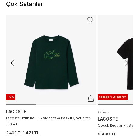
Çok Satanlar
-%39
Sepette %35 İndirim
LACOSTE
+2 Renk
Lacoste Uzun Kollu Bisiklet Yaka Baskılı Çocuk Yeşil
LACOSTE
T-Shirt
Çocuk Regular Fit Siya
2.400 TL
1.471 TL
2.499 TL