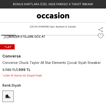
BONUS KARTLARA ÖZEL VADE FARKSIZ 4 TAKSİT İMKANI!
ÇOCUK
/
AYAKKABI
/
Spor Ayakkabı & Sneaker
BENZER STILLERE GÖZ AT
-%
47
Converse
Converse Chuck Taylor All Star Elements Çocuk Siyah Sneaker
3.749 TL
1.999 TL
Son 10 Günün En Düşük Fiyatı
Renk
:
Siyah