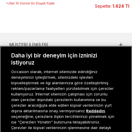
Son 10 Günün En Düşük Fiyatı
Sepette
:
1.624 TL
MÜŞTERI İLIŞKILERI
Daha iyi bir deneyim için izninizi
KURUMSAL
istiyoruz
KADIN KATEGORILER
Occasion olarak, internet sitemizde edindiğiniz
deneyiminizi iyileştirmek, sitemizdeki işlevleri
GRUP MARKALAR
kişiselleştirmek ve ilgi alanlarınıza göre özelleştirilmiş
reklam/pazarlama faaliyetleri yürütebilmek için çerezler
ERKEK KATEGORILER
kullanıyoruz. İnternet sitemizin çalışması için zorunlu
olan çerezler dışındaki çerezlerin kullanımına ve bu
çerezler aracılığıyla elde edilen kişisel verilerinizin yurt
dışına aktarılmasına onay vermiyorsanız
Reddedin
Müşteri İlişkileri
0 850 800 01 20
seçeneğine; çerezlere ilişkin tercihlerinizi yönetmek için
ise “Çerezleri Yönetin” butonuna tıklayabilirsiniz.
Çerezler ile kişisel verilerinizin işlenmesine dair detaylı