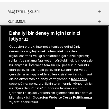
MÜŞTERI İLIŞKILERI
KURUMSAL
KADIN KATEGORILER
Daha iyi bir deneyim için izninizi
istiyoruz
GRUP MARKALAR
Occasion olarak, internet sitemizde edindiğiniz
deneyiminizi iyileştirmek, sitemizdeki işlevleri
ERKEK KATEGORILER
kişiselleştirmek ve ilgi alanlarınıza göre özelleştirilmiş
reklam/pazarlama faaliyetleri yürütebilmek için çerezler
kullanıyoruz. İnternet sitemizin çalışması için zorunlu
Müşteri İlişkileri
0 850 800 01 20
olan çerezler dışındaki çerezlerin kullanımına ve bu
çerezler aracılığıyla elde edilen kişisel verilerinizin yurt
dışına aktarılmasına onay vermiyorsanız
Reddedin
seçeneğine; çerezlere ilişkin tercihlerinizi yönetmek için
ise “Çerezleri Yönetin” butonuna tıklayabilirsiniz.
Occasion bir EREN PERAKENDE markasıdır. © Eren Holding
Çerezler ile kişisel verilerinizin işlenmesine dair detaylı
Sepete Ekle
bilgi almak için
Occasion Website Çerez Politikamızı
ziyaret edebilirsiniz.