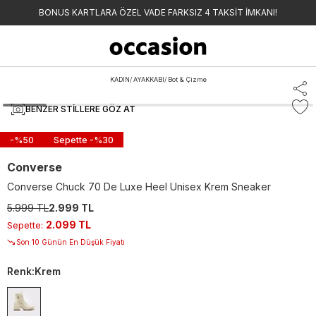
BONUS KARTLARA ÖZEL VADE FARKSIZ 4 TAKSİT İMKANI!
KADIN
/
AYAKKABI
/
Bot & Çizme
BENZER STILLERE GÖZ AT
-%
50
Sepette -%
30
Converse
Converse Chuck 70 De Luxe Heel Unisex Krem Sneaker
5.999 TL
2.999 TL
2.099 TL
Sepette
:
Son 10 Günün En Düşük Fiyatı
Renk
:
Krem