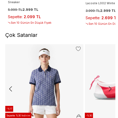
Sneaker
Lacoste L002 Winter M
5.999 TL
2.999 TL
3.999 TL
2.999 TL
Sepette
:
2.099 TL
Sepette
:
2.699 T
Son 10 Günün En Düşük Fiyatı
Son 10 Günün En Düşü
Çok Satanlar
-%17
Sepette %30 İndirim
-%30