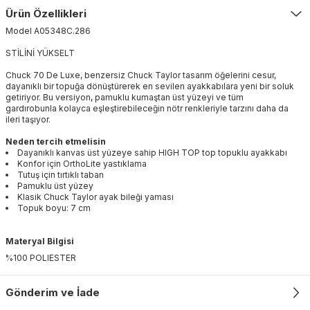
Ürün Özellikleri
Model
A05348C
.
286
STİLİNİ YÜKSELT
Chuck 70 De Luxe, benzersiz Chuck Taylor tasarım öğelerini cesur,
dayanıklı bir topuğa dönüştürerek en sevilen ayakkabılara yeni bir soluk
getiriyor. Bu versiyon, pamuklu kumaştan üst yüzeyi ve tüm
gardırobunla kolayca eşleştirebileceğin nötr renkleriyle tarzını daha da
ileri taşıyor.
Neden tercih etmelisin
Dayanıklı kanvas üst yüzeye sahip HIGH TOP top topuklu ayakkabı
Konfor için OrthoLite yastıklama
Tutuş için tırtıklı taban
Pamuklu üst yüzey
Klasik Chuck Taylor ayak bileği yaması
Topuk boyu: 7 cm
Materyal Bilgisi
%100 POLIESTER
Gönderim ve İade