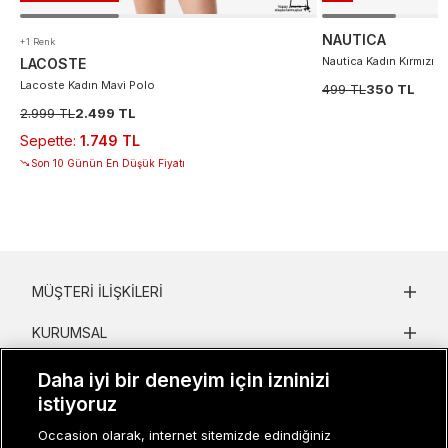
NAUTICA
+1 Renk
Nautica Kadın Kırmızı D
LACOSTE
Lacoste Kadın Mavi Polo
499 TL
350 TL
2.999 TL
2.499 TL
Sepette
:
1.749 TL
Son 10 Günün En Düşük Fiyatı
MÜŞTERI İLIŞKILERI
KURUMSAL
KADIN KATEGORILER
Daha iyi bir deneyim için izninizi
istiyoruz
GRUP MARKALAR
Occasion olarak, internet sitemizde edindiğiniz