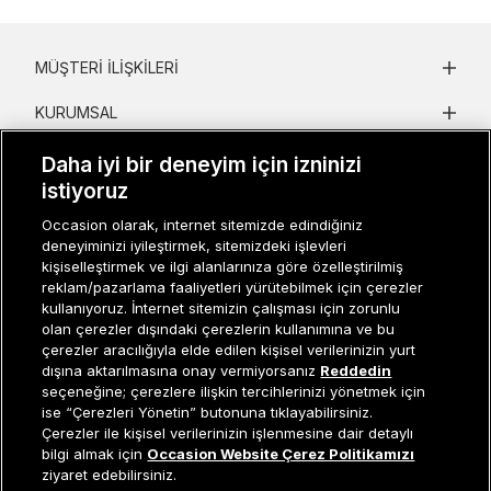
MÜŞTERI İLIŞKILERI
KURUMSAL
KADIN KATEGORILER
Daha iyi bir deneyim için izninizi
istiyoruz
GRUP MARKALAR
Occasion olarak, internet sitemizde edindiğiniz
deneyiminizi iyileştirmek, sitemizdeki işlevleri
ERKEK KATEGORILER
kişiselleştirmek ve ilgi alanlarınıza göre özelleştirilmiş
reklam/pazarlama faaliyetleri yürütebilmek için çerezler
kullanıyoruz. İnternet sitemizin çalışması için zorunlu
Müşteri İlişkileri
0 850 800 01 20
olan çerezler dışındaki çerezlerin kullanımına ve bu
çerezler aracılığıyla elde edilen kişisel verilerinizin yurt
dışına aktarılmasına onay vermiyorsanız
Reddedin
seçeneğine; çerezlere ilişkin tercihlerinizi yönetmek için
ise “Çerezleri Yönetin” butonuna tıklayabilirsiniz.
Occasion bir EREN PERAKENDE markasıdır. © Eren Holding
Çerezler ile kişisel verilerinizin işlenmesine dair detaylı
Tükendi
bilgi almak için
Occasion Website Çerez Politikamızı
ziyaret edebilirsiniz.