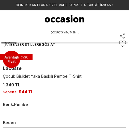
BONUS KARTLARA ÖZEL VADE FARKSIZ 4 TAKSİT İMKANI!
ÇOCUK
/
GİYİM
/
T-Shirt
BENZER STILLERE GÖZ AT
Sepette -%
30
Lacoste
Çocuk Bisiklet Yaka Baskılı Pembe T-Shirt
1.349 TL
944 TL
Sepette
:
Renk
:
Pembe
Beden