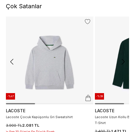
Çok Satanlar
-%47
-%39
LACOSTE
LACOSTE
Lacoste Çocuk Kapüşonlu Gri Sweatshirt
Lacoste Uzun Kollu Bis
T-Shirt
3.900 TL
2.081 TL
2.400 TL
1.471 TL
Son 10 Günün En Düşük Fiyatı