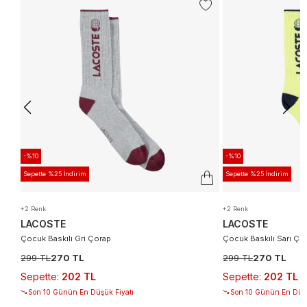
-%10
-%10
Sepette %25 İndirim
Sepette %25 İndirim
+2 Renk
+2 Renk
LACOSTE
LACOSTE
Çocuk Baskılı Gri Çorap
Çocuk Baskılı Sarı Ço
299 TL
270 TL
299 TL
270 TL
Sepette
:
202 TL
Sepette
:
202 TL
Son 10 Günün En Düşük Fiyatı
Son 10 Günün En Düşü