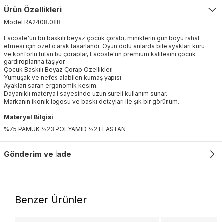
Ürün Özellikleri
Model
RA2408
.
08B
Lacoste'un bu baskılı beyaz çocuk çorabı, miniklerin gün boyu rahat
etmesi için özel olarak tasarlandı. Oyun dolu anlarda bile ayakları kuru
ve konforlu tutan bu çoraplar, Lacoste'un premium kalitesini çocuk
gardıroplarına taşıyor.
Çocuk Baskılı Beyaz Çorap Özellikleri
Yumuşak ve nefes alabilen kumaş yapısı.
Ayakları saran ergonomik kesim.
Dayanıklı materyali sayesinde uzun süreli kullanım sunar.
Markanın ikonik logosu ve baskı detayları ile şık bir görünüm.
Materyal Bilgisi
%75 PAMUK %23 POLYAMID %2 ELASTAN
Gönderim ve İade
Benzer Ürünler