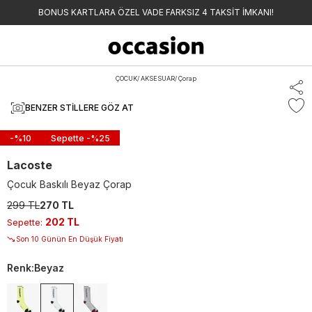
BONUS KARTLARA ÖZEL VADE FARKSIZ 4 TAKSİT İMKANI!
ÇOCUK
/
AKSESUAR
/
Çorap
BENZER STILLERE GÖZ AT
-%
10
Sepette -%
25
Lacoste
Çocuk Baskılı Beyaz Çorap
299 TL
270 TL
202 TL
Sepette
:
Son 10 Günün En Düşük Fiyatı
Renk
:
Beyaz