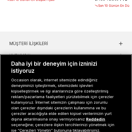
Son 10 Günün En Düşü
MÜŞTERI İLIŞKILERI
KURUMSAL
Daha iyi bir deneyim için izninizi
KADIN KATEGORILER
istiyoruz
GRUP MARKALAR
Occasion olarak, internet sitemizde edindiğiniz
deneyiminizi iyileştirmek, sitemizdeki işlevleri
kişiselleştirmek ve ilgi alanlarınıza göre özelleştirilmiş
ERKEK KATEGORILER
reklam/pazarlama faaliyetleri yürütebilmek için çerezler
kullanıyoruz. İnternet sitemizin çalışması için zorunlu
olan çerezler dışındaki çerezlerin kullanımına ve bu
çerezler aracılığıyla elde edilen kişisel verilerinizin yurt
Müşteri İlişkileri
0 850 800 01 20
dışına aktarılmasına onay vermiyorsanız
Reddedin
seçeneğine; çerezlere ilişkin tercihlerinizi yönetmek için
ise “Çerezleri Yönetin” butonuna tıklayabilirsiniz.