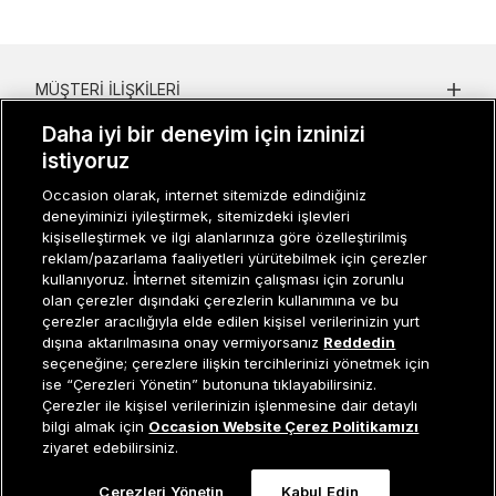
MÜŞTERI İLIŞKILERI
Daha iyi bir deneyim için izninizi
KURUMSAL
istiyoruz
KADIN KATEGORILER
Occasion olarak, internet sitemizde edindiğiniz
deneyiminizi iyileştirmek, sitemizdeki işlevleri
GRUP MARKALAR
kişiselleştirmek ve ilgi alanlarınıza göre özelleştirilmiş
reklam/pazarlama faaliyetleri yürütebilmek için çerezler
ERKEK KATEGORILER
kullanıyoruz. İnternet sitemizin çalışması için zorunlu
olan çerezler dışındaki çerezlerin kullanımına ve bu
çerezler aracılığıyla elde edilen kişisel verilerinizin yurt
dışına aktarılmasına onay vermiyorsanız
Reddedin
Müşteri İlişkileri
0 850 800 01 20
seçeneğine; çerezlere ilişkin tercihlerinizi yönetmek için
ise “Çerezleri Yönetin” butonuna tıklayabilirsiniz.
Çerezler ile kişisel verilerinizin işlenmesine dair detaylı
bilgi almak için
Occasion Website Çerez Politikamızı
Occasion bir EREN PERAKENDE markasıdır. © Eren Holding
ziyaret edebilirsiniz.
Çerezleri Yönetin
Kabul Edin