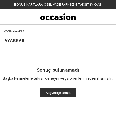
BONUS KARTLARA ÖZEL VADE FARKSIZ 4 TAKSİT İMKANI!
ÇOCUK
/
AYAKKABI
AYAKKABI
Sonuç bulunamadı
Başka kelimelerle tekrar deneyin veya önerilerimizden ilham alın.
Alışverişe Başla