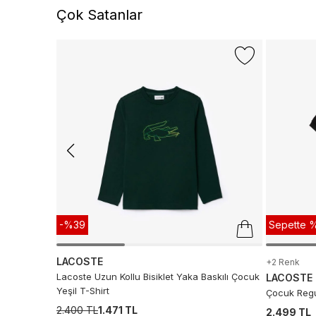
Çok Satanlar
-%39
Sepette %
LACOSTE
+2 Renk
Lacoste Uzun Kollu Bisiklet Yaka Baskılı Çocuk
LACOSTE
Yeşil T-Shirt
Çocuk Regul
2.400 TL
1.471 TL
2.499 TL