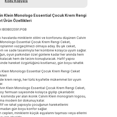
Kodu Kopyala
in Klein Monologo Essential Çocuk Krem Rengi
t Ürün Özellikleri
el
IB0IB02091
.
PGB
 havalarda miniklerin stilini ve konforunu düşünen Calvin
 Monologo Essential Çocuk Krem Rengi Ceket,
roplarının vazgeçilmezi olmaya aday. Bu şık ceket,
n ve sade tasarımıyla her kombine kolayca uyum sağlar.
un, oyun parkından özel günlere kadar her anında hem
 kalacak hem de tarzını konuşturacak. Hafif yapısı
inde hareket özgürlüğünü kısıtlamaz, gün boyu rahatlık
.
n Klein Monologo Essential Çocuk Krem Rengi Ceket
kleri
de krem rengi, her türlü kıyafetle mükemmel bir uyum
ar.
lvin Klein Monologo Essential Çocuk Krem Rengi Ceket,
oy fermuarı sayesinde kolayca giyilip çıkarılabilir.
 kısmında yer alan ikonik Calvin Klein monogram logosu,
ıma modern bir dokunuş katar.
fif ve rahat yapısıyla çocuğunun hareketlerini
lamadan gün boyu konfor sağlar.
n cepleri, miniklerin küçük eşyalarını taşıması veya ellerini