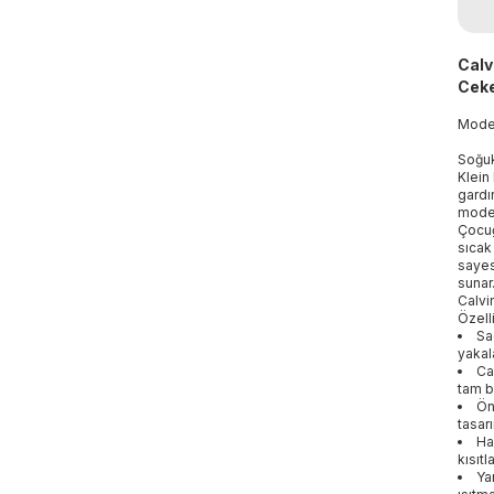
Calv
Ceke
Mod
Soğuk
Klein
gardı
moder
Çocuğ
sıcak
sayes
sunar
Calvi
Özelli
Sa
yakal
Ca
tam b
Ön
tasar
Ha
kısıt
Ya