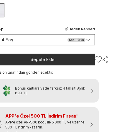
en
Beden Rehberi
4 Yaş
Son
1
ürün
Sepete Ekle
sion
tarafından gönderilecektir.
Bonus kartlara vade farksız 4 taksit!
Aylık
699 TL
APP'e Özel 500 TL İndirim Fırsatı!
APP'e özel APP500 kodu ile 5.000 TL ve üzerine
500 TL indirim kazanın.