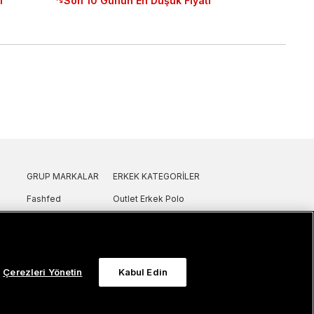
ı
Son 10 Günün En Düşük Fiyatı
GRUP MARKALAR
ERKEK KATEGORILER
Fashfed
Outlet Erkek Polo
Lacoste
Outlet Erkek T-Shirt
GANT
Outlet Erkek Gömlek
Nautica
Outlet Erkek Sweatshirt
SuperStep
Outlet Erkek Eşofman
Çerezleri Yönetin
Kabul Edin
Converse
Outlet Erkek Yelek
Intersport
Outlet Erkek Mont & Ceket