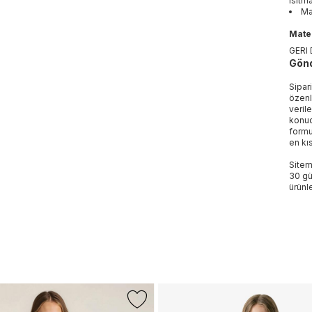
ısıtma
Ma
Mater
GERI
Gönd
Sipar
özenl
veril
konud
formu
en kı
Sitem
30 gü
ürünle