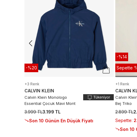
-%14
-%20
Sepette %
+3 Renk
+1 Renk
CALVIN KLEIN
CALVIN K
Calvin Klein Monologo
Calvin Kle
Essential Çocuk Mavi Mont
Bej Triko
3.999 TL
3.199 TL
2.899 TL
2
Sepette
:
2
Son 10 Günün En Düşük Fiyatı
Son 10 