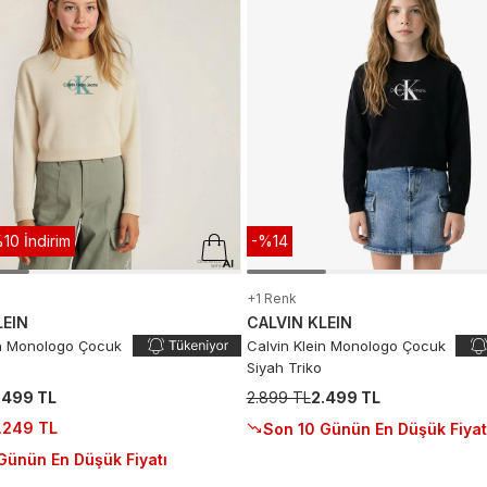
10 İndirim
-%14
+1 Renk
LEIN
CALVIN KLEIN
in Monologo Çocuk
Calvin Klein Monologo Çocuk
Siyah Triko
.499 TL
2.899 TL
2.499 TL
.249 TL
Son 10 Günün En Düşük Fiyat
Günün En Düşük Fiyatı