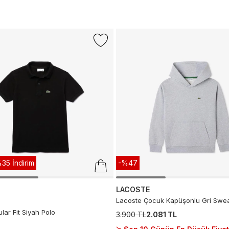
35 İndirim
-%47
LACOSTE
Lacoste Çocuk Kapüşonlu Gri Swea
ar Fit Siyah Polo
3.900 TL
2.081 TL