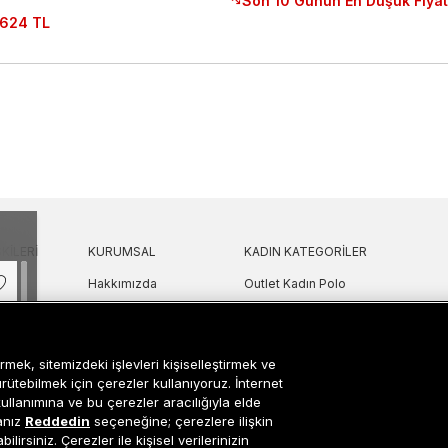
Son 10 Günün En Düşük Fiyat
.624 TL
KILERI
KURUMSAL
KADIN KATEGORILER
Hakkımızda
Outlet Kadın Polo
 Sorular
Mağazalarımız
Outlet Kadın T-Shirt & Bluz
Politikası
Sanal Çadır
Outlet Kadın Gömlek
lgilendirme
Bilgi Toplum Hizmetleri
Outlet Kadın Sweatshirt
rmek, sitemizdeki işlevleri kişiselleştirmek ve
arı
Çerez Ayarları
Outlet Kadın Elbise
ürütebilmek için çerezler kullanıyoruz. İnternet
kullanımına ve bu çerezler aracılığıyla elde
etni
Outlet Kadın Yelek
sanız
Reddedin
seçeneğine; çerezlere ilişkin
Outlet Kadın Mont & Ceket
lirsiniz. Çerezler ile kişisel verilerinizin