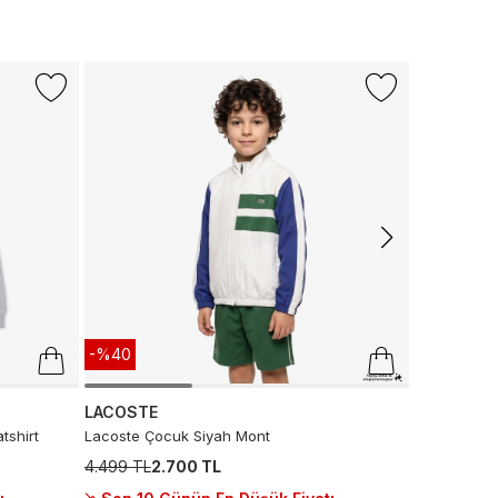
-%52
CONVERS
Converse Ch
Spiderweb 
2.099 TL
9
Son 10 G
-%40
LACOSTE
tshirt
Lacoste Çocuk Siyah Mont
4.499 TL
2.700 TL