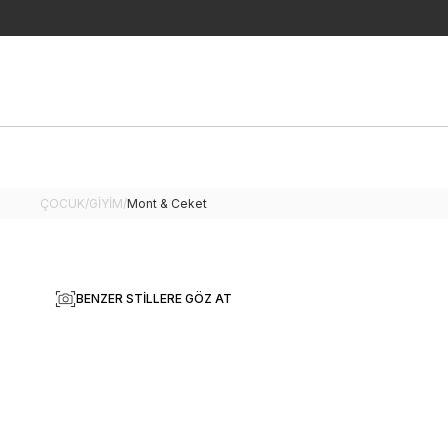
ÇOCUK
/
GİYİM
/
Mont & Ceket
BENZER STILLERE GÖZ AT