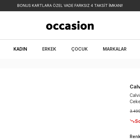
BONUS KARTLARA ÖZEL VADE FARKSIZ 4 TAKSİT İMKANI!
KADIN
ERKEK
ÇOCUK
MARKALAR
Calv
Calv
Ceke
3.49
So
Ren