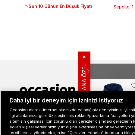
Son 10 Günün En Düşük Fiyatı
Sepette
:
1
✕
SANA ÖZEL
MÜŞTERI İLIŞ
Bize Ulaşın
Sıkça Sorulan
Daha iyi bir deneyim için izninizi istiyoruz
İade ve İptal 
Müşteri İlişkileri
0 850 800 01 20
Kampanya Bi
Occasion olarak, internet sitemizde edindiğiniz deneyiminizi iyileşti
Kullanım Şartl
ilgi alanlarınıza göre özelleştirilmiş reklam/pazarlama faaliyetleri y
sitemizin çalışması için zorunlu olan çerezler dışındaki çerezlerin 
Aydınlatma M
-%20
edilen kişisel verilerinizin yurt dışına aktarılmasına onay vermiyor
Site Haritası
tercihlerinizi yönetmek için ise “Çerezleri Yönetin” butonuna tıklayabi