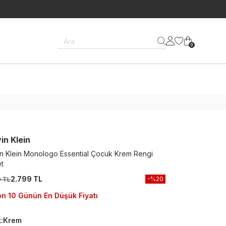
Ara
0
in Klein
in Klein Monologo Essential Çocuk Krem Rengi
t
2.799 TL
-%
20
9 TL
n 10 Günün En Düşük Fiyatı
k
:
Krem