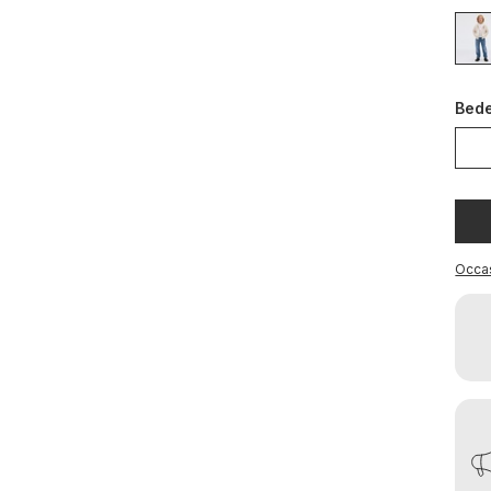
Bed
Occa