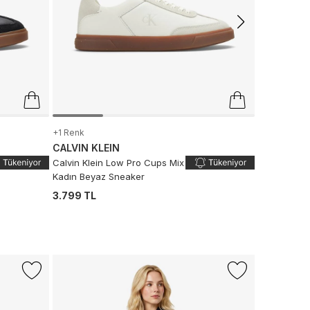
+1 Renk
CALVIN KLEIN
Calvin Klein Low Pro Cups Mix
Kadın Beyaz Sneaker
3.799 TL
-%17
Sepette %
+1 Renk
LACOSTE
Lacoste Kad