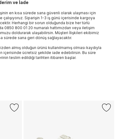
erim ve İade
işinin en kısa sürede sana güvenli olarak ulaşması için
e çalışıyoruz. Siparişin 1-3 iş günü içerisinde kargoya
ecektir. Herhangi bir sorun olduğunda bize her türlü
a 0850 800 01 20 numaralı hattımızdan veya iletişim
muzu doldurarak ulaşabilirsin. Müşteri İlişkileri ekibimiz
sa sürede sana geri dönüş sağlayacaktır.
izden almış olduğun ürünü kullanılmamış olması kaydıyla
n içerisinde ücretsiz şekilde iade edebilirsin. Bu süre
rinin teslim edildiği tarihten itibaren başlar.
+1 Renk
CALVIN KL
Calvin Klei
Kadın Beyaz
3.199 TL