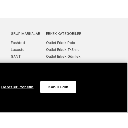
GRUP MARKALAR
ERKEK KATEGORILER
Fashfed
Outlet Erkek Polo
Lacoste
Outlet Erkek T-Shirt
GANT
Outlet Erkek Gömlek
Nautica
Outlet Erkek Sweatshirt
SuperStep
Outlet Erkek Eşofman
Converse
Outlet Erkek Yelek
Intersport
Outlet Erkek Mont & Ceket
Çerezleri Yönetin
Kabul Edin
ker
UNITED4
Outlet Erkek Spor Ayakkabı & Sneaker
Sanal Çadır
Outlet Erkek Terlik & Sandalet