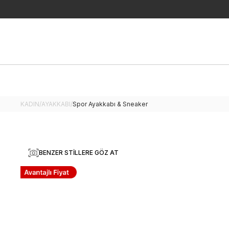
KADIN
/
AYAKKABI
/
Spor Ayakkabı & Sneaker
BENZER STILLERE GÖZ AT