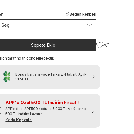
en
Beden Rehberi
Seç
Sepete Ekle
sion
tarafından gönderilecektir.
Bonus kartlara vade farksız 4 taksit!
Aylık
1.124 TL
APP'e Özel 500 TL İndirim Fırsatı!
APP'e özel APP500 kodu ile 5.000 TL ve üzerine
500 TL indirim kazanın.
Kodu Kopyala