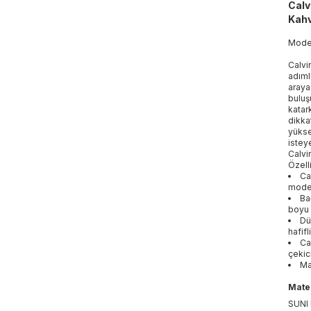
Calv
Kahv
Mod
Calvi
adıml
araya
buluş
katar
dikka
yükse
isteye
Calvi
Özelli
Ca
moder
Ba
boyu 
Dü
hafif
Ca
çekic
Ma
Mater
SUNI 