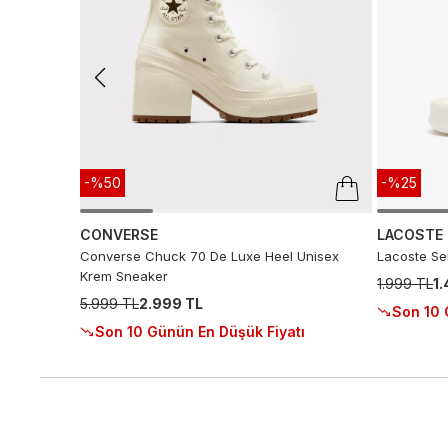
-%50
-%25
CONVERSE
LACOSTE
Converse Chuck 70 De Luxe Heel Unisex
Lacoste Ser
Krem Sneaker
1.999 TL
1
5.999 TL
2.999 TL
Son 10 
Son 10 Günün En Düşük Fiyatı