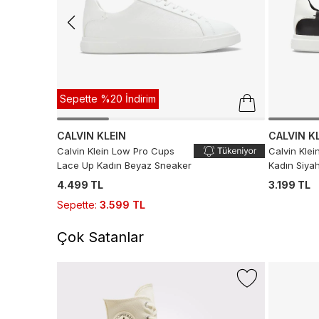
Sepette %20 İndirim
CALVIN KLEIN
CALVIN K
Calvin Klein Low Pro Cups
Calvin Kle
Lace Up Kadın Beyaz Sneaker
Kadın Siya
4.499 TL
3.199 TL
Sepette
:
3.599 TL
Çok Satanlar