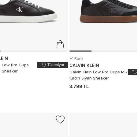
LEIN
+1 Renk
in Low Pro Cups
CALVIN KLEIN
h Sneaker
Calvin Klein Low Pro Cups Mix
Kadın Siyah Sneaker
3.799 TL