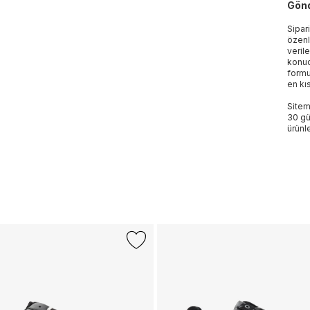
Gönd
Sipar
özenl
veril
konud
formu
en kı
Sitem
30 gü
ürünle