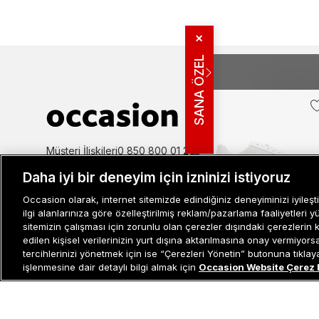
✕
SANA ÖZEL
MÜŞTERI İLIŞ
Bize Ulaşın
Sıkça Sorulan
İade ve İptal 
Müşteri İlişkileri
0 850 800 01 20
Kampanya Bi
Daha iyi bir deneyim için izninizi istiyoruz
Kullanım Şartl
Aydınlatma M
Occasion olarak, internet sitemizde edindiğiniz deneyiminizi iyileşti
Sepette %20 İndirim
Site Haritası
ilgi alanlarınıza göre özelleştirilmiş reklam/pazarlama faaliyetleri y
Misafir Üye S
sitemizin çalışması için zorunlu olan çerezler dışındaki çerezlerin 
Calvin Klein
edilen kişisel verilerinizin yurt dışına aktarılmasına onay vermiyor
İşlem Rehber
Low Pro
tercihlerinizi yönetmek için ise “Çerezleri Yönetin” butonuna tıklayabi
Cups Lace
işlenmesine dair detaylı bilgi almak için
Occasion Website Çerez 
4.499 TL
Up Kadın
Sepette
:
3.599 TL
Beyaz
Sneaker