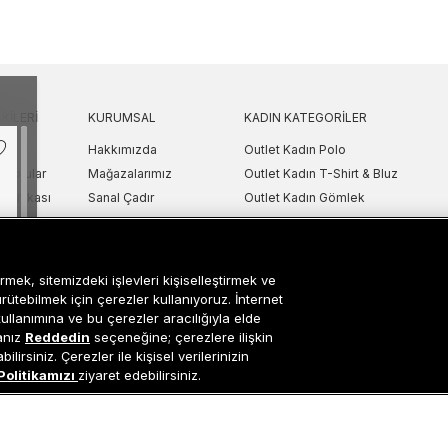
KILERI
KURUMSAL
KADIN KATEGORILER
Hakkımızda
Outlet Kadın Polo
 Sorular
Mağazalarımız
Outlet Kadın T-Shirt & Bluz
Politikası
Sanal Çadır
Outlet Kadın Gömlek
lgilendirme
Bilgi Toplum Hizmetleri
Outlet Kadın Sweatshirt
arı
Çerez Ayarları
Outlet Kadın Elbise
etni
Outlet Kadın Yelek
rmek, sitemizdeki işlevleri kişiselleştirmek ve
Outlet Kadın Mont & Ceket
ürütebilmek için çerezler kullanıyoruz. İnternet
ipariş Takip
Outlet Kadın Spor Ayakkabı & Snea
kullanımına ve bu çerezler aracılığıyla elde
sanız
Reddedin
seçeneğine; çerezlere ilişkin
i
Outlet Kadın Çanta & Cüzdan
lirsiniz. Çerezler ile kişisel verilerinizin
Politikamızı
ziyaret edebilirsiniz.
Occasion bir EREN PERAKENDE markasıdır. © Eren Holding