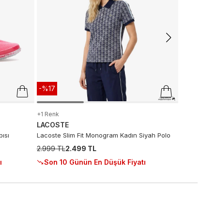
2.999 TL
2.
Sepette
:
1.
Son 10 G
-%17
+1 Renk
LACOSTE
ısı
Lacoste Slim Fit Monogram Kadın Siyah Polo
2.999 TL
2.499 TL
ı
Son 10 Günün En Düşük Fiyatı