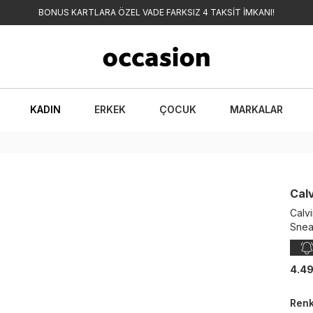
BONUS KARTLARA ÖZEL VADE FARKSIZ 4 TAKSİT İMKANI!
KADIN
ERKEK
ÇOCUK
MARKALAR
Calv
Calv
Snea
4.49
Ren