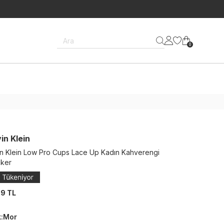
Ara
0
in Klein
in Klein Low Pro Cups Lace Up Kadın Kahverengi
ker
9 TL
k
:
Mor