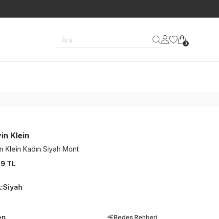
Ara
0
in Klein
in Klein Kadın Siyah Mont
9 TL
k
:
Siyah
en
Beden Rehberi