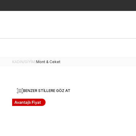
KADIN
/
GİYİM
/
Mont & Ceket
BENZER STILLERE GÖZ AT