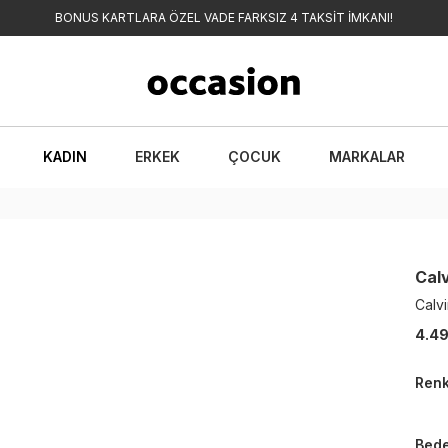
BONUS KARTLARA ÖZEL VADE FARKSIZ 4 TAKSİT İMKANI!
KADIN
ERKEK
ÇOCUK
MARKALAR
Calv
Calv
4.49
Ren
Bed