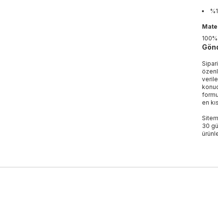
%1
Mater
100%
Gönd
Sipar
özenl
veril
konud
formu
en kı
Sitem
30 gü
ürünle