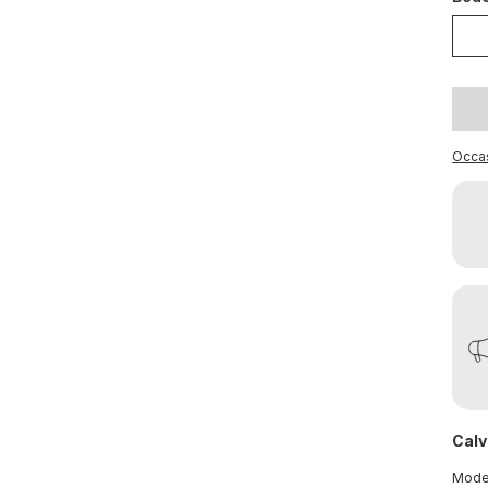
Occa
Calv
Mod