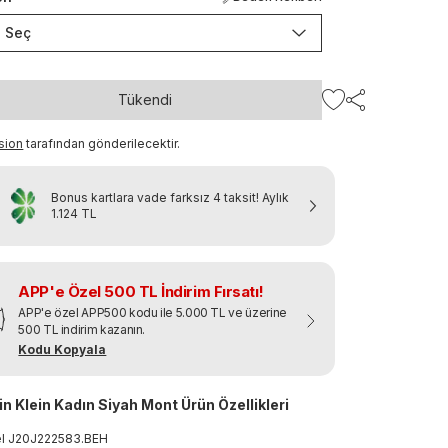
Seç
Tükendi
sion
tarafından gönderilecektir.
Bonus kartlara vade farksız 4 taksit!
Aylık
1.124 TL
APP'e Özel 500 TL İndirim Fırsatı!
APP'e özel APP500 kodu ile 5.000 TL ve üzerine
500 TL indirim kazanın.
Kodu Kopyala
in Klein Kadın Siyah Mont Ürün Özellikleri
el
J20J222583
.
BEH