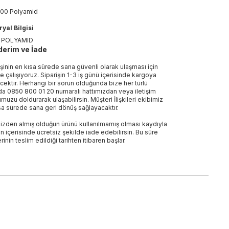
00 Polyamid
yal Bilgisi
 POLYAMID
erim ve İade
işinin en kısa sürede sana güvenli olarak ulaşması için
e çalışıyoruz. Siparişin 1-3 iş günü içerisinde kargoya
ecektir. Herhangi bir sorun olduğunda bize her türlü
a 0850 800 01 20 numaralı hattımızdan veya iletişim
muzu doldurarak ulaşabilirsin. Müşteri İlişkileri ekibimiz
sa sürede sana geri dönüş sağlayacaktır.
izden almış olduğun ürünü kullanılmamış olması kaydıyla
n içerisinde ücretsiz şekilde iade edebilirsin. Bu süre
rinin teslim edildiği tarihten itibaren başlar.