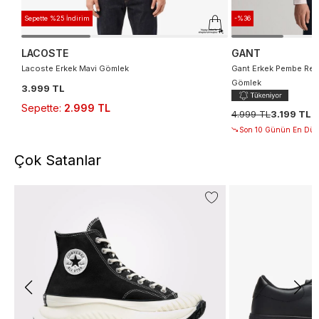
Sepette %25 İndirim
-%36
LACOSTE
GANT
Lacoste Erkek Mavi Gömlek
Gant Erkek Pembe Regul
Gömlek
3.999 TL
Sepette
:
2.999 TL
4.999 TL
3.199 TL
Son 10 Günün En Düşü
Çok Satanlar