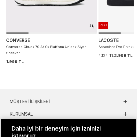
-%27
CONVERSE
LACOSTE
Converse Chuck 70 At Cx Platform Unisex Siyah
Baseshot Evo Erkek S
Sneaker
4.124 TL
2.999 TL
1.999 TL
MÜŞTERI İLIŞKILERI
KURUMSAL
KADIN KATEGORILER
Daha iyi bir deneyim için izninizi
istiyoruz