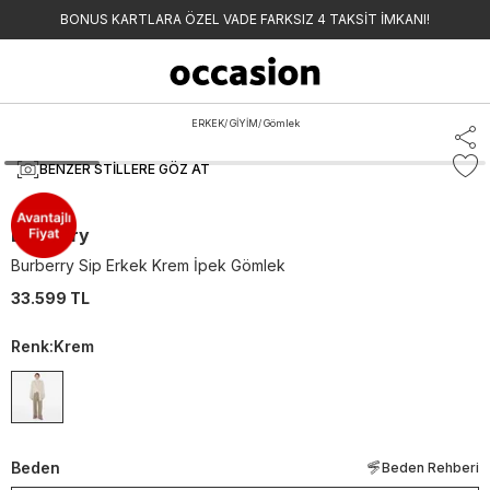
BONUS KARTLARA ÖZEL VADE FARKSIZ 4 TAKSİT İMKANI!
ERKEK
/
GİYİM
/
Gömlek
BENZER STILLERE GÖZ AT
Burberry
Burberry Sip Erkek Krem İpek Gömlek
33.599 TL
Renk
:
Krem
Beden
Beden Rehberi