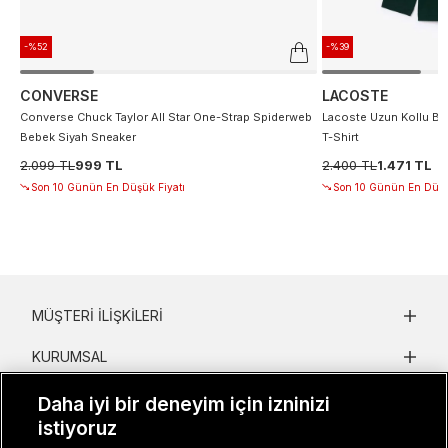
-%52
-%39
CONVERSE
LACOSTE
Converse Chuck Taylor All Star One-Strap Spiderweb
Lacoste Uzun Kollu Bis
Bebek Siyah Sneaker
T-Shirt
2.099 TL
999 TL
2.400 TL
1.471 TL
Son 10 Günün En Düşük Fiyatı
Son 10 Günün En Düşü
MÜŞTERI İLIŞKILERI
KURUMSAL
KADIN KATEGORILER
Daha iyi bir deneyim için izninizi
istiyoruz
GRUP MARKALAR