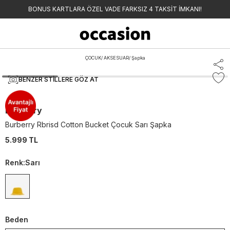
BONUS KARTLARA ÖZEL VADE FARKSIZ 4 TAKSİT İMKANI!
ÇOCUK
/
AKSESUAR
/
Şapka
BENZER STILLERE GÖZ AT
Burberry
Burberry Rbrisd Cotton Bucket Çocuk Sarı Şapka
5.999 TL
Renk
:
Sarı
Beden