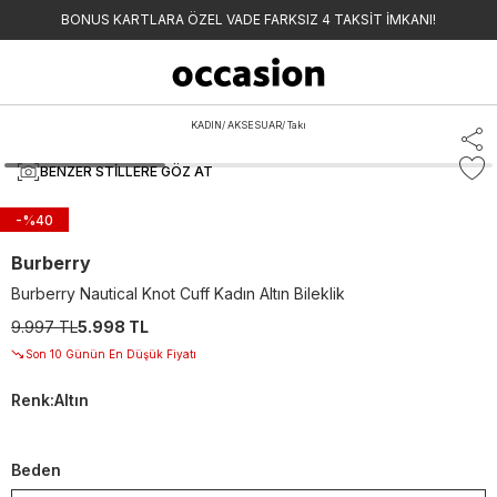
BONUS KARTLARA ÖZEL VADE FARKSIZ 4 TAKSİT İMKANI!
KADIN
/
AKSESUAR
/
Takı
BENZER STILLERE GÖZ AT
-%
40
Burberry
Burberry Nautical Knot Cuff Kadın Altın Bileklik
9.997 TL
5.998 TL
Son 10 Günün En Düşük Fiyatı
Renk
:
Altın
Beden