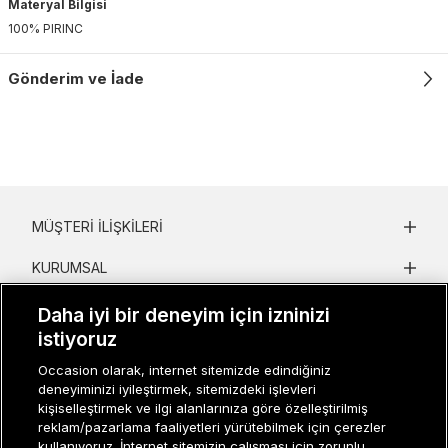
Materyal Bilgisi
100% PIRINC
Gönderim ve İade
MÜŞTERI İLIŞKILERI
KURUMSAL
KADIN KATEGORILER
Daha iyi bir deneyim için izninizi
istiyoruz
GRUP MARKALAR
Occasion olarak, internet sitemizde edindiğiniz
deneyiminizi iyileştirmek, sitemizdeki işlevleri
ERKEK KATEGORILER
kişiselleştirmek ve ilgi alanlarınıza göre özelleştirilmiş
reklam/pazarlama faaliyetleri yürütebilmek için çerezler
kullanıyoruz. İnternet sitemizin çalışması için zorunlu