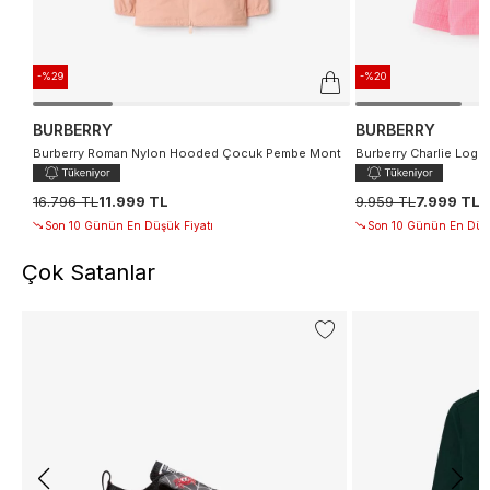
-%29
-%20
BURBERRY
BURBERRY
Burberry Roman Nylon Hooded Çocuk Pembe Mont
Burberry Charlie Log
16.796 TL
11.999 TL
9.959 TL
7.999 TL
Son 10 Günün En Düşük Fiyatı
Son 10 Günün En Düşü
Çok Satanlar