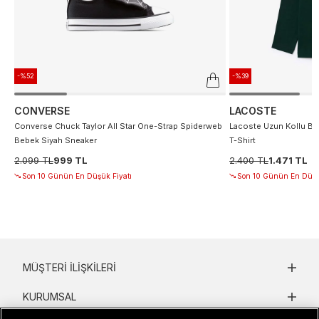
-%52
-%39
CONVERSE
LACOSTE
Converse Chuck Taylor All Star One-Strap Spiderweb
Lacoste Uzun Kollu Bis
Bebek Siyah Sneaker
T-Shirt
2.099 TL
999 TL
2.400 TL
1.471 TL
Son 10 Günün En Düşük Fiyatı
Son 10 Günün En Düşü
MÜŞTERI İLIŞKILERI
KURUMSAL