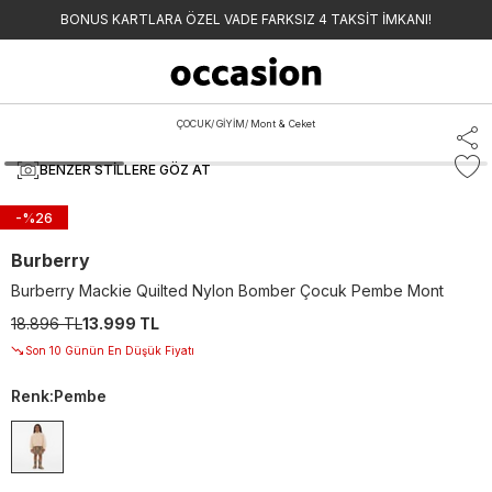
BONUS KARTLARA ÖZEL VADE FARKSIZ 4 TAKSİT İMKANI!
ÇOCUK
/
GİYİM
/
Mont & Ceket
BENZER STILLERE GÖZ AT
-%
26
Burberry
Burberry Mackie Quilted Nylon Bomber Çocuk Pembe Mont
18.896 TL
13.999 TL
Son 10 Günün En Düşük Fiyatı
Renk
:
Pembe