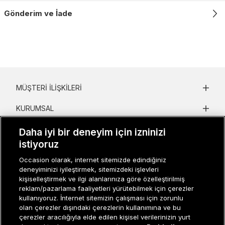
Gönderim ve İade
MÜŞTERI İLIŞKILERI
KURUMSAL
KADIN KATEGORILER
Daha iyi bir deneyim için izninizi
istiyoruz
GRUP MARKALAR
Occasion olarak, internet sitemizde edindiğiniz
deneyiminizi iyileştirmek, sitemizdeki işlevleri
ERKEK KATEGORILER
kişiselleştirmek ve ilgi alanlarınıza göre özelleştirilmiş
reklam/pazarlama faaliyetleri yürütebilmek için çerezler
kullanıyoruz. İnternet sitemizin çalışması için zorunlu
Müşteri İlişkileri
0 850 800 01 20
olan çerezler dışındaki çerezlerin kullanımına ve bu
çerezler aracılığıyla elde edilen kişisel verilerinizin yurt