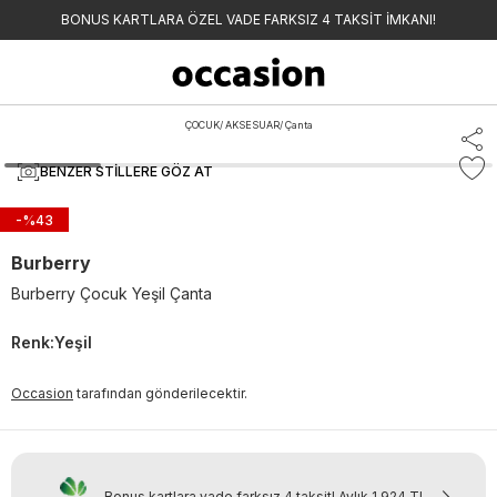
BONUS KARTLARA ÖZEL VADE FARKSIZ 4 TAKSİT İMKANI!
ÇOCUK
/
AKSESUAR
/
Çanta
BENZER STILLERE GÖZ AT
-%
43
Burberry
Burberry Çocuk Yeşil Çanta
Renk
:
Yeşil
Occasion
tarafından gönderilecektir.
Bonus kartlara vade farksız 4 taksit!
Aylık
1.924 TL