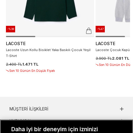
-%39
-%47
LACOSTE
LACOSTE
Lacoste Uzun Kollu Bisiklet Yaka Baskılı Çocuk Yeşil
Lacoste Çocuk Kapüşon
T-Shirt
3.900 TL
2.081 TL
2.400 TL
1.471 TL
Son 10 Günün En Düşü
Son 10 Günün En Düşük Fiyatı
MÜŞTERI İLIŞKILERI
KURUMSAL
Daha iyi bir deneyim için izninizi