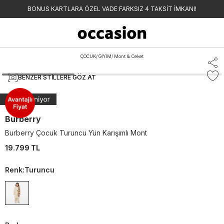
BONUS KARTLARA ÖZEL VADE FARKSIZ 4 TAKSİT İMKANI!
ÇOCUK
/
GİYİM
/
Mont & Ceket
BENZER STILLERE GÖZ AT
Burberry
Burberry Çocuk Turuncu Yün Karışımlı Mont
19.799 TL
Renk
:
Turuncu