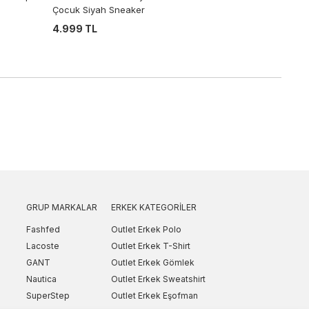
Çocuk Siyah Sneaker
4.999 TL
GRUP MARKALAR
ERKEK KATEGORILER
Fashfed
Outlet Erkek Polo
Lacoste
Outlet Erkek T-Shirt
GANT
Outlet Erkek Gömlek
Nautica
Outlet Erkek Sweatshirt
SuperStep
Outlet Erkek Eşofman