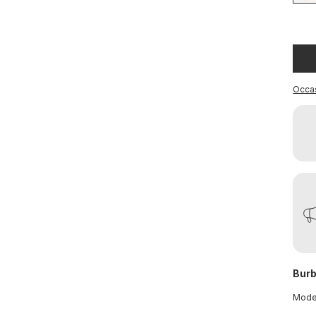
Occa
Burb
Mod