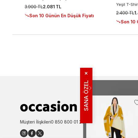
Yeşil T-Shir
3.900 TL
2.081 TL
2.400 TL
1
Son 10 Günün En Düşük Fiyatı
Son 10 
✕
SANA ÖZEL
MÜŞTERI İLIŞ
Bize Ulaşın
Sıkça Sorulan
İade ve İptal 
Müşteri İlişkileri
0 850 800 01 20
Kampanya Bi
Kullanım Şartl