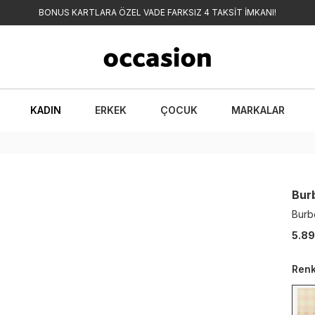
BONUS KARTLARA ÖZEL VADE FARKSIZ 4 TAKSİT İMKANI!
KADIN
ERKEK
ÇOCUK
MARKALAR
Bur
Burb
5.89
Ren