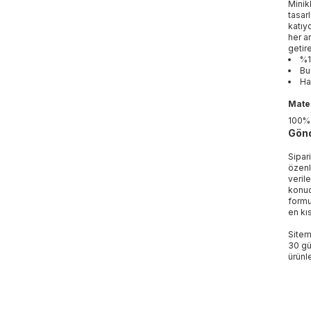
Minik
tasar
katıy
her a
getir
%1
Bu
Ha
Mater
100%
Gönd
Sipar
özenl
veril
konud
formu
en kı
Sitem
30 gü
ürünle