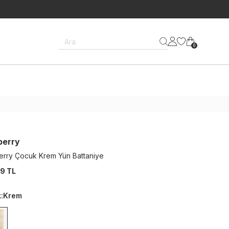
Ara
0
berry
erry Çocuk Krem Yün Battaniye
9 TL
k
:
Krem