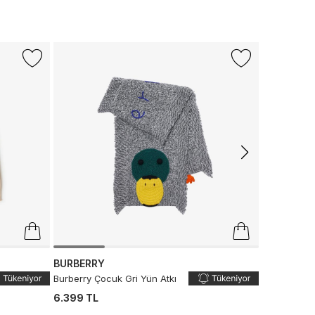
BURBERRY
Burberry Ço
6.399 TL
BURBERRY
Burberry Çocuk Gri Yün Atkı
6.399 TL