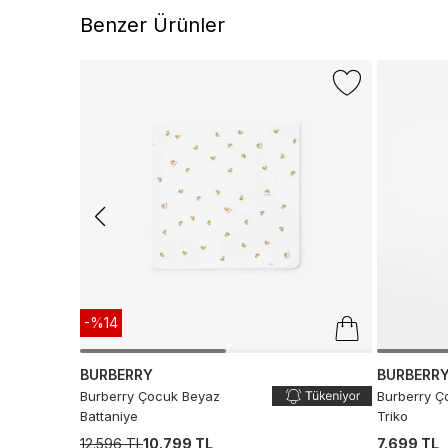
Benzer Ürünler
-%14
BURBERRY
BURBERR
Burberry Çocuk Beyaz
Burberry Ç
Battaniye
Triko
12.596 TL
10.799 TL
7.699 TL