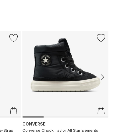
-%47
CONVERS
Converse Ch
Çocuk Turu
3.749 TL
1.
CONVERSE
e-Strap
Converse Chuck Taylor All Star Elements