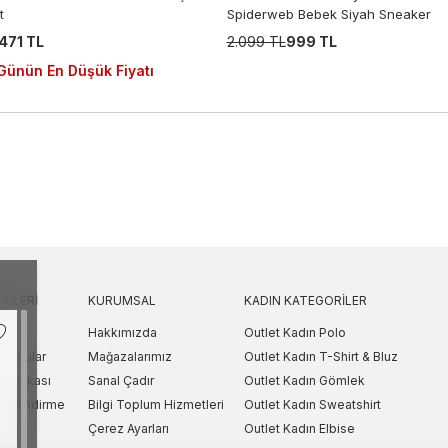
t
Spiderweb Bebek Siyah Sneaker
.471 TL
2.099 TL
999 TL
Günün En Düşük Fiyatı
KILERI
KURUMSAL
KADIN KATEGORILER
Hakkımızda
Outlet Kadın Polo
 Sorular
Mağazalarımız
Outlet Kadın T-Shirt & Bluz
Politikası
Sanal Çadır
Outlet Kadın Gömlek
lgilendirme
Bilgi Toplum Hizmetleri
Outlet Kadın Sweatshirt
arı
Çerez Ayarları
Outlet Kadın Elbise