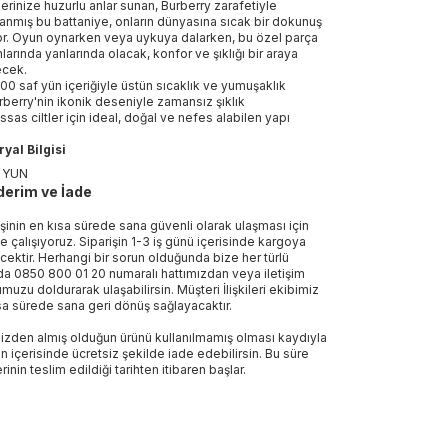
lerinize huzurlu anlar sunan, Burberry zarafetiyle
lanmış bu battaniye, onların dünyasına sıcak bir dokunuş
or. Oyun oynarken veya uykuya dalarken, bu özel parça
nlarında yanlarında olacak, konfor ve şıklığı bir araya
ecek.
00 saf yün içeriğiyle üstün sıcaklık ve yumuşaklık
rberry'nin ikonik deseniyle zamansız şıklık
ssas ciltler için ideal, doğal ve nefes alabilen yapı
yal Bilgisi
 YUN
erim ve İade
işinin en kısa sürede sana güvenli olarak ulaşması için
e çalışıyoruz. Siparişin 1-3 iş günü içerisinde kargoya
ecektir. Herhangi bir sorun olduğunda bize her türlü
a 0850 800 01 20 numaralı hattımızdan veya iletişim
muzu doldurarak ulaşabilirsin. Müşteri İlişkileri ekibimiz
sa sürede sana geri dönüş sağlayacaktır.
izden almış olduğun ürünü kullanılmamış olması kaydıyla
n içerisinde ücretsiz şekilde iade edebilirsin. Bu süre
rinin teslim edildiği tarihten itibaren başlar.