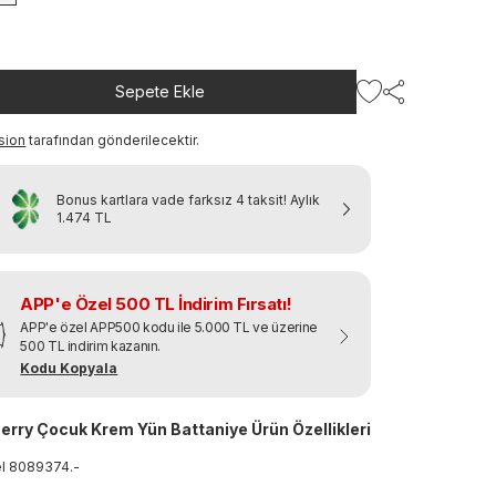
Sepete Ekle
sion
tarafından gönderilecektir.
Bonus kartlara vade farksız 4 taksit!
Aylık
1.474 TL
APP'e Özel 500 TL İndirim Fırsatı!
APP'e özel APP500 kodu ile 5.000 TL ve üzerine
500 TL indirim kazanın.
Kodu Kopyala
erry Çocuk Krem Yün Battaniye Ürün Özellikleri
el
8089374
.
-