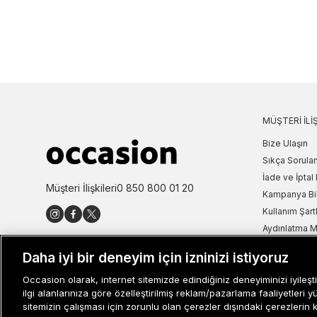
MÜŞTERI İLIŞ
Bize Ulaşın
Sıkça Sorulan
İade ve İptal 
Müşteri İlişkileri
0 850 800 01 20
Kampanya Bi
Kullanım Şartl
Aydınlatma M
Site Haritası
Daha iyi bir deneyim için izninizi istiyoruz
Misafir Üye S
Occasion olarak, internet sitemizde edindiğiniz deneyiminizi iyileşti
İşlem Rehber
ilgi alanlarınıza göre özelleştirilmiş reklam/pazarlama faaliyetleri y
sitemizin çalışması için zorunlu olan çerezler dışındaki çerezlerin 