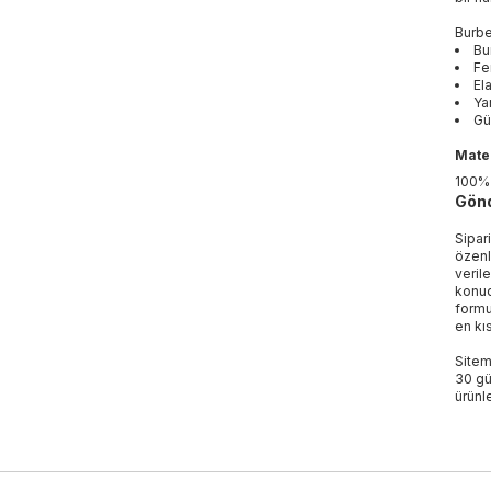
Burbe
Bu
Fe
El
Ya
Gü
Mater
100%
Gönd
Sipar
özenl
veril
konud
formu
en kı
Sitem
30 gü
ürünle