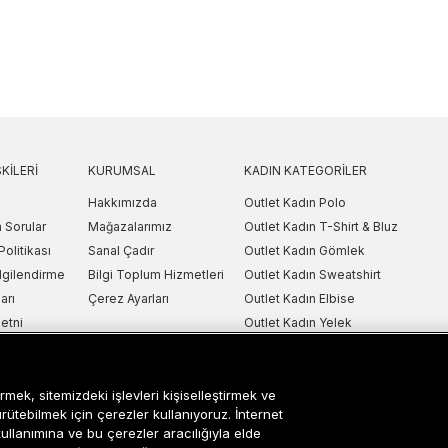
KILERI
KURUMSAL
KADIN KATEGORILER
Hakkımızda
Outlet Kadın Polo
 Sorular
Mağazalarımız
Outlet Kadın T-Shirt & Bluz
Politikası
Sanal Çadır
Outlet Kadın Gömlek
lgilendirme
Bilgi Toplum Hizmetleri
Outlet Kadın Sweatshirt
arı
Çerez Ayarları
Outlet Kadın Elbise
etni
Outlet Kadın Yelek
Outlet Kadın Mont & Ceket
ipariş Takip
Outlet Kadın Spor Ayakkabı & Snea
rmek, sitemizdeki işlevleri kişiselleştirmek ve
i
Outlet Kadın Çanta & Cüzdan
ürütebilmek için çerezler kullanıyoruz. İnternet
kullanımına ve bu çerezler aracılığıyla elde