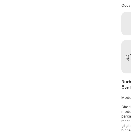
Occa
Burb
Özell
Mod
Check
moder
parça
rahat
çıtçı
bir h