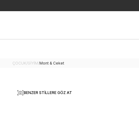
ÇOCUK
/
GİYİM
/
Mont & Ceket
BENZER STILLERE GÖZ AT