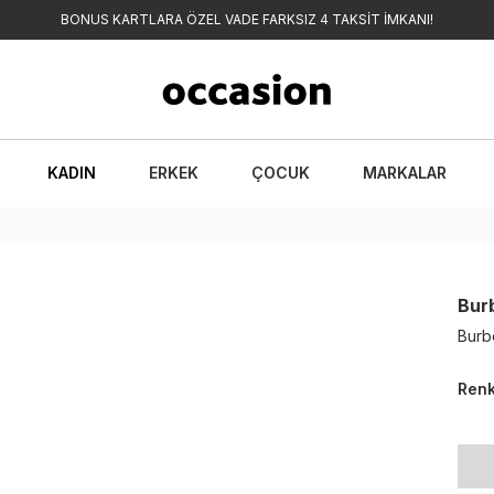
BONUS KARTLARA ÖZEL VADE FARKSIZ 4 TAKSİT İMKANI!
KADIN
ERKEK
ÇOCUK
MARKALAR
Bur
Burb
Ren