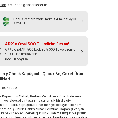
sion
tarafından gönderilecektir.
Bonus kartlara vade farksız 4 taksit!
Aylık
2.124 TL
APP'e Özel 500 TL İndirim Fırsatı!
APP'e özel APP500 kodu ile 5.000 TL ve üzerine
500 TL indirim kazanın.
Kodu Kopyala
erry Check Kapüşonlu Çocuk Bej Ceket Ürün
ikleri
el
8078309
.
-
 Kapüşonlu Ceket, Burberry'nin ikonik Check desenini
n ve işlevsel bir tasarımla sunan şık bir dış giyim
sıdır. Elastik kapüşon, bel ve manşet detayları ile hem
 hem de şık bir kullanım sunar. Fermuarlı kapanışı ve yan
tlı kapaklı cepleri, ceketi günlük kullanıma uygun ve pratik
ale getirir. Hem günlük hem de özel kombinler için idealdir.