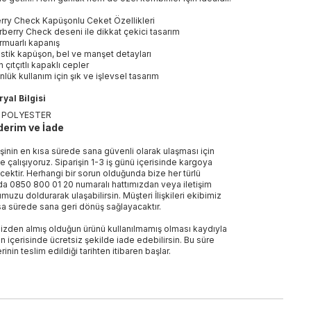
rry Check Kapüşonlu Ceket Özellikleri
rberry Check deseni ile dikkat çekici tasarım
rmuarlı kapanış
astik kapüşon, bel ve manşet detayları
n çıtçıtlı kapaklı cepler
nlük kullanım için şık ve işlevsel tasarım
yal Bilgisi
 POLYESTER
erim ve İade
işinin en kısa sürede sana güvenli olarak ulaşması için
e çalışıyoruz. Siparişin 1-3 iş günü içerisinde kargoya
ecektir. Herhangi bir sorun olduğunda bize her türlü
a 0850 800 01 20 numaralı hattımızdan veya iletişim
muzu doldurarak ulaşabilirsin. Müşteri İlişkileri ekibimiz
sa sürede sana geri dönüş sağlayacaktır.
izden almış olduğun ürünü kullanılmamış olması kaydıyla
n içerisinde ücretsiz şekilde iade edebilirsin. Bu süre
rinin teslim edildiği tarihten itibaren başlar.