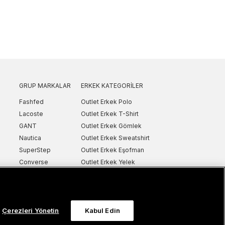
GRUP MARKALAR
ERKEK KATEGORILER
Fashfed
Outlet Erkek Polo
Lacoste
Outlet Erkek T-Shirt
GANT
Outlet Erkek Gömlek
Nautica
Outlet Erkek Sweatshirt
SuperStep
Outlet Erkek Eşofman
Converse
Outlet Erkek Yelek
Intersport
Outlet Erkek Mont & Ceket
ker
UNITED4
Outlet Erkek Spor Ayakkabı & Sneaker
Sanal Çadır
Outlet Erkek Terlik & Sandalet
Çerezleri Yönetin
Kabul Edin