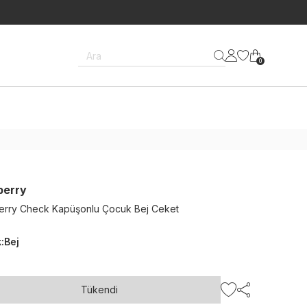
Ara
0
berry
erry Check Kapüşonlu Çocuk Bej Ceket
k
:
Bej
Tükendi