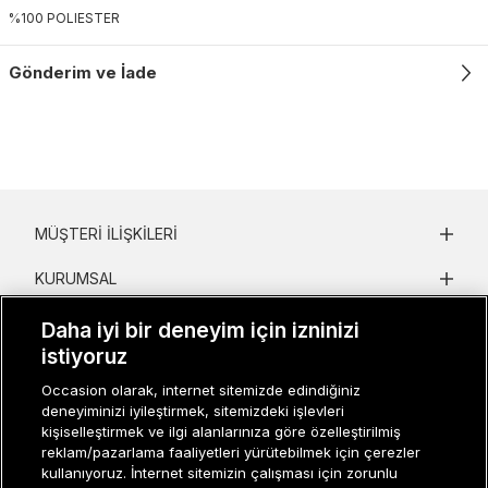
%100 POLIESTER
Gönderim ve İade
MÜŞTERI İLIŞKILERI
KURUMSAL
KADIN KATEGORILER
Daha iyi bir deneyim için izninizi
istiyoruz
GRUP MARKALAR
Occasion olarak, internet sitemizde edindiğiniz
deneyiminizi iyileştirmek, sitemizdeki işlevleri
ERKEK KATEGORILER
kişiselleştirmek ve ilgi alanlarınıza göre özelleştirilmiş
reklam/pazarlama faaliyetleri yürütebilmek için çerezler
kullanıyoruz. İnternet sitemizin çalışması için zorunlu