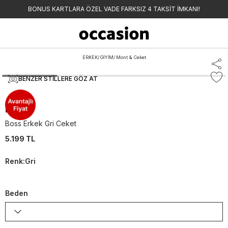
BONUS KARTLARA ÖZEL VADE FARKSIZ 4 TAKSİT İMKANI!
ERKEK
/
GİYİM
/
Mont & Ceket
BENZER STILLERE GÖZ AT
BOSS
Boss Erkek Gri Ceket
5.199 TL
Renk
:
Gri
Beden