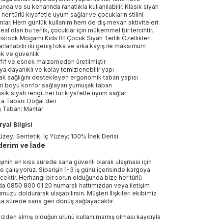
unda ve su kenarında rahatlıkla kullanılabilir. Klasik siyah
 her türlü kıyafetle uyum sağlar ve çocukların stilini
lar. Hem günlük kullanım hem de dış mekan aktiviteleri
deal olan bu terlik, çocuklar için mükemmel bir tercihtir.
nstock Mogami Kids Bf Çocuk Siyah Terlik Özellikleri
arlanabilir iki geniş toka ve arka kayış ile maksimum
k ve güvenlik
fif ve esnek malzemeden üretilmiştir
ya dayanıklı ve kolay temizlenebilir yapı
ak sağlığını destekleyen ergonomik taban yapısı
n boyu konfor sağlayan yumuşak taban
asik siyah rengi, her tür kıyafetle uyum sağlar
ta Taban: Doğal deri
ş Taban: Mantar
yal Bilgisi
üzey; Sentetik, İç Yüzey; 100% İnek Derisi
erim ve İade
işinin en kısa sürede sana güvenli olarak ulaşması için
e çalışıyoruz. Siparişin 1-3 iş günü içerisinde kargoya
ecektir. Herhangi bir sorun olduğunda bize her türlü
a 0850 800 01 20 numaralı hattımızdan veya iletişim
muzu doldurarak ulaşabilirsin. Müşteri İlişkileri ekibimiz
sa sürede sana geri dönüş sağlayacaktır.
izden almış olduğun ürünü kullanılmamış olması kaydıyla