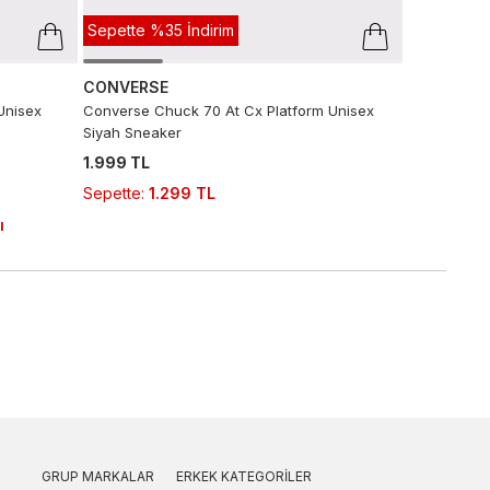
Sepette %35 İndirim
CONVERSE
Unisex
Converse Chuck 70 At Cx Platform Unisex
Siyah Sneaker
1.999 TL
Sepette
:
1.299 TL
ı
GRUP MARKALAR
ERKEK KATEGORILER