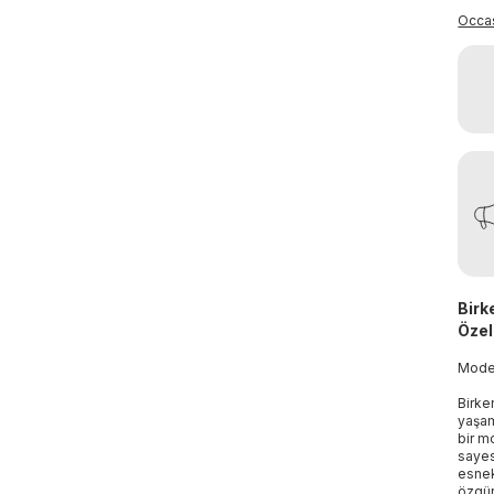
Occa
Birk
Özell
Mod
Birke
yaşam
bir mo
sayes
esnek
özgür