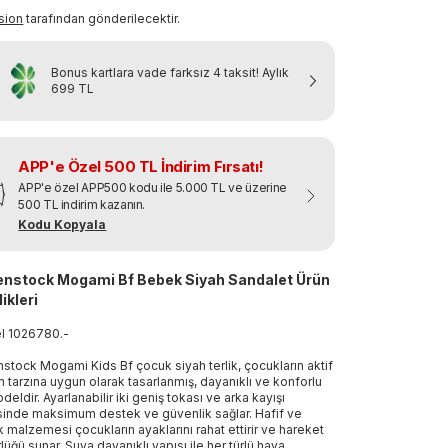
sion
tarafından gönderilecektir.
Bonus kartlara vade farksız 4 taksit!
Aylık
699 TL
APP'e Özel 500 TL İndirim Fırsatı!
APP'e özel APP500 kodu ile 5.000 TL ve üzerine
500 TL indirim kazanın.
Kodu Kopyala
enstock Mogami Bf Bebek Siyah Sandalet Ürün
ikleri
el
1026780
.
-
nstock Mogami Kids Bf çocuk siyah terlik, çocukların aktif
 tarzına uygun olarak tasarlanmış, dayanıklı ve konforlu
deldir. Ayarlanabilir iki geniş tokası ve arka kayışı
inde maksimum destek ve güvenlik sağlar. Hafif ve
 malzemesi çocukların ayaklarını rahat ettirir ve hareket
lüğü sunar. Suya dayanıklı yapısı ile her türlü hava