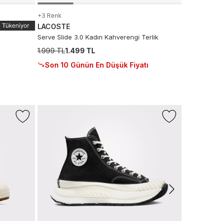
+3 Renk
LACOSTE
Serve Slide 3.0 Kadın Kahverengi Terlik
1.999 TL
1.499 TL
Son 10 Günün En Düşük Fiyatı
-%43
Sepette %
+1 Renk
LACOSTE
L.12.12 Erkek
6.990 TL
3
Sepette
:
3.
Son 10 G