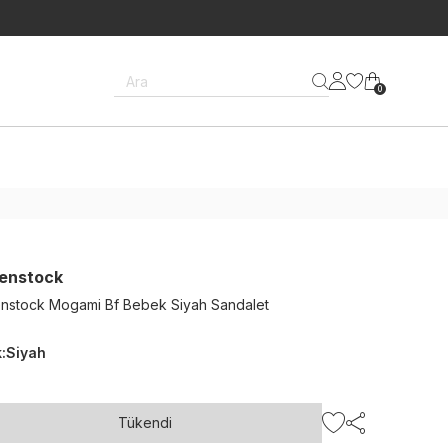
Ara
0
kenstock
enstock Mogami Bf Bebek Siyah Sandalet
k
:
Siyah
Tükendi