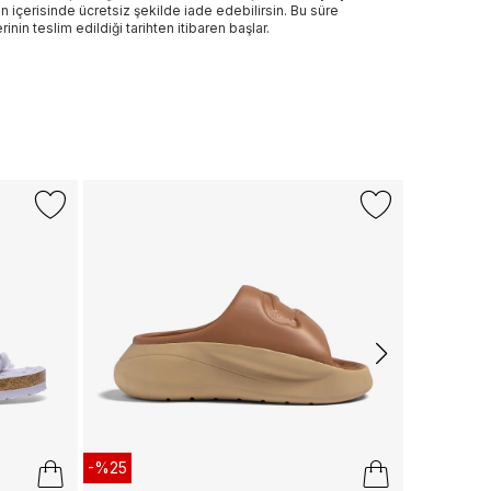
n içerisinde ücretsiz şekilde iade edebilirsin. Bu süre
rinin teslim edildiği tarihten itibaren başlar.
-%30
+1 Renk
NAUTICA
Nautica Erk
2.299 TL
1.
Son 10 G
-%25