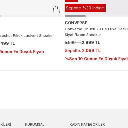
Sepette %30 İndirim
CONVERSE
Converse Chuck 70 De Luxe Heel 
Siyah/Krem Sneaker
seshot Erkek Lacivert Sneaker
5.999 TL
2.999 TL
.499 TL
Sepette
:
2.099 TL
Günün En Düşük Fiyatı
Son 10 Günün En Düşük Fiyat
KILERI
KURUMSAL
KADIN KATEGORILER