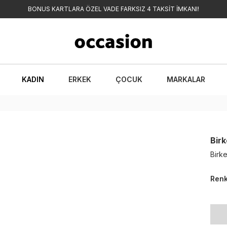
BONUS KARTLARA ÖZEL VADE FARKSIZ 4 TAKSİT İMKANI!
KADIN
ERKEK
ÇOCUK
MARKALAR
Bir
Birk
Ren