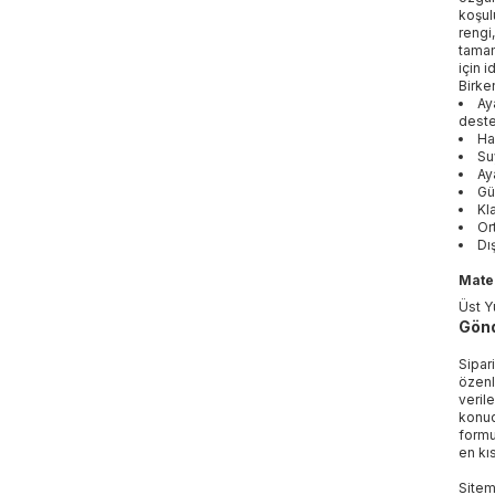
koşul
rengi,
tamam
için i
Birke
Ay
deste
Ha
Su
Ay
Gü
Kl
Or
Dı
Mater
Üst Y
Gönd
Sipar
özenl
veril
konud
formu
en kı
Sitem