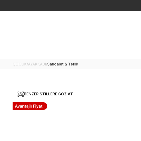
ÇOCUK
/
AYAKKABI
/
Sandalet & Terlik
BENZER STILLERE GÖZ AT