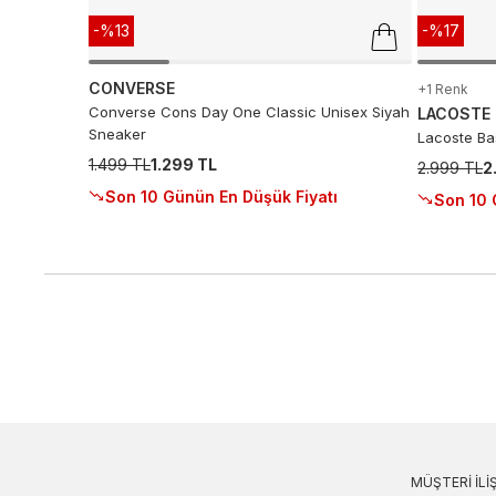
-%13
-%17
CONVERSE
+1 Renk
Converse Cons Day One Classic Unisex Siyah
LACOSTE
Sneaker
Lacoste Ba
1.499 TL
1.299 TL
2.999 TL
2
Son 10 Günün En Düşük Fiyatı
Son 10 
MÜŞTERI İLIŞ