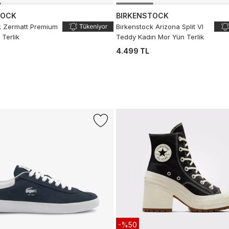
TOCK
BIRKENSTOCK
k Zermatt Premium
Birkenstock Arizona Split Vl
Terlik
Teddy Kadın Mor Yün Terlik
4.499 TL
-%50