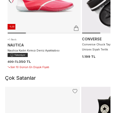
-%30
CONVERSE
+1 Renk
Converse Chuck Taylor
NAUTICA
Unisex Siyah Terlik
Nautica Kadın Kırmızı Deniz Ayakkabısı
1.199 TL
499 TL
350 TL
Son 10 Günün En Düşük Fiyatı
Çok Satanlar