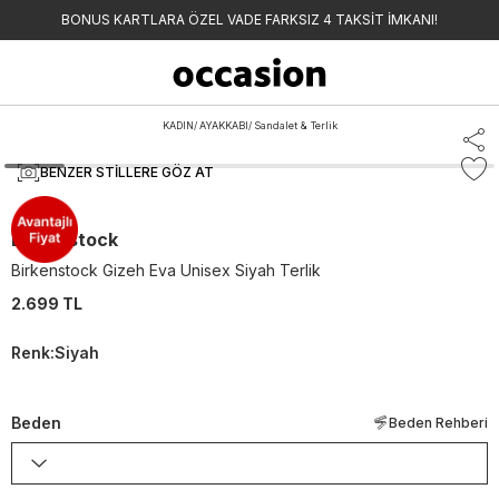
BONUS KARTLARA ÖZEL VADE FARKSIZ 4 TAKSİT İMKANI!
KADIN
/
AYAKKABI
/
Sandalet & Terlik
BENZER STILLERE GÖZ AT
Birkenstock
Birkenstock Gizeh Eva Unisex Siyah Terlik
2.699 TL
Renk
:
Siyah
Beden
Beden Rehberi