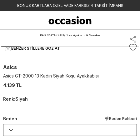
BONUS KARTLARA ÖZEL VADE FARKSIZ 4 TAKSİT İMKANI!
KADIN
/
AYAKKABI
/
Spor Ayakkabı & Sneaker
BENZER STILLERE GÖZ AT
Asics
Asics GT-2000 13 Kadın Siyah Koşu Ayakkabısı
4.139 TL
Renk
:
Siyah
Beden
Beden Rehberi