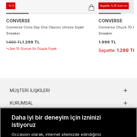
-%13
Sepette %35 İndirim
CONVERSE
CONVERSE
Converse Cons Day One Classic Unisex Siyah
Converse Chuck 70 At 
Sneaker
Sneaker
1.499 TL
1.299 TL
1.999 TL
Son 10 Günün En Düşük Fiyatı
Sepette
:
1.299 TL
MÜŞTERI İLIŞKILERI
KURUMSAL
KADIN KATEGORILER
Daha iyi bir deneyim için izninizi
istiyoruz
GRUP MARKALAR
Occasion olarak, internet sitemizde edindiğiniz