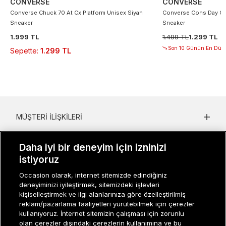
CONVERSE
CONVERSE
Converse Chuck 70 At Cx Platform Unisex Siyah
Converse Cons Day On
Sneaker
Sneaker
1.999 TL
1.499 TL
1.299 TL
Son 10 Günün En Düşü
Sepette
:
1.299 TL
MÜŞTERI İLIŞKILERI
KURUMSAL
Daha iyi bir deneyim için izninizi
istiyoruz
KADIN KATEGORILER
Occasion olarak, internet sitemizde edindiğiniz
GRUP MARKALAR
deneyiminizi iyileştirmek, sitemizdeki işlevleri
kişiselleştirmek ve ilgi alanlarınıza göre özelleştirilmiş
ERKEK KATEGORILER
reklam/pazarlama faaliyetleri yürütebilmek için çerezler
kullanıyoruz. İnternet sitemizin çalışması için zorunlu
olan çerezler dışındaki çerezlerin kullanımına ve bu