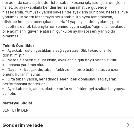
her adımda sana eşlik eder. İster sabah koşuna çık, ister şehirde işlerini
hallet, bu ayakkabılarla kendini her zaman rahat ve güvende
hissedersin. Yumuşak yapısı sayesinde ayakların gün boyu nefes alır ve
yorulmaz. Modern tasarımıyla her kombini kolayca tamamlarsın,
böylece her anın tadını çıkarırsın. Hafif yapısıyla adeta yokmuş gibi
hissettirir, esnek tabanıyla her zemine uyum sağlar. Yağmurlu havalarda
bile adımlarını güvenle atarsın, çünkü bu ayakkabı seni yarı yolda
bırakmaz.
Teknik Özellikler
Ayakkabı, üstün yastıklama sağlayan özel GEL teknolojisi ile
donatılmıştır.
Nefes alabilen file üst kısım, ayaklarının gün boyu serin ve kuru
kalmasına yardımcı olur.
Dayanıklı kauçuk dış taban, farklı zeminlerde üstün tutuş ve uzun
ömürlü kullanım sunar.
Orta taban yapısı, her adımda enerji geri dönüşümü sağlayarak
performansını destekler.
Ayakkabının iç astarı, ekstra konfor ve sürtünmeyi azaltan bir yapıya
sahiptir.
Materyal Bilgisi
SENTETİK DERİ
Gönderim ve İade