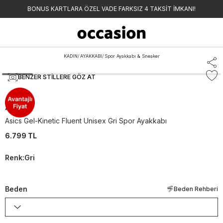
BONUS KARTLARA ÖZEL VADE FARKSIZ 4 TAKSİT İMKANI!
KADIN
/
AYAKKABI
/
Spor Ayakkabı & Sneaker
BENZER STILLERE GÖZ AT
Asics
Asics Gel-Kinetic Fluent Unisex Gri Spor Ayakkabı
6.799 TL
Renk
:
Gri
Beden
Beden Rehberi