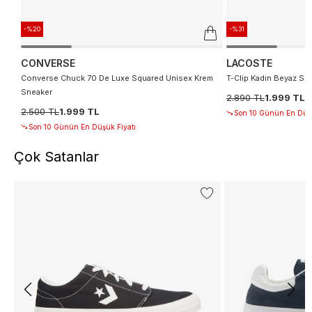
-%20
-%31
CONVERSE
LACOSTE
Converse Chuck 70 De Luxe Squared Unisex Krem
T-Clip Kadın Beyaz Sn
Sneaker
2.890 TL
1.999 TL
2.500 TL
1.999 TL
Son 10 Günün En Düşü
Son 10 Günün En Düşük Fiyatı
Çok Satanlar