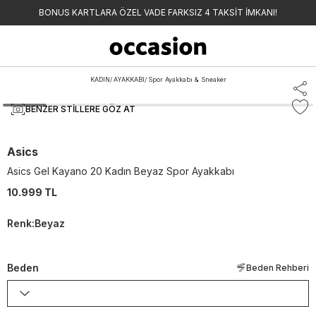
BONUS KARTLARA ÖZEL VADE FARKSIZ 4 TAKSİT İMKANI!
KADIN
/
AYAKKABI
/
Spor Ayakkabı & Sneaker
BENZER STILLERE GÖZ AT
Asics
Asics Gel Kayano 20 Kadın Beyaz Spor Ayakkabı
10.999 TL
Renk
:
Beyaz
Beden
Beden Rehberi