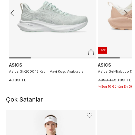
-%35
ASICS
ASICS
Asics Gt-2000 13 Kadın Mavi Koşu Ayakkabısı
Asics Gel-Trabuco 13 
4.139 TL
7.999 TL
5.199 TL
Son 10 Günün En Düşü
Çok Satanlar