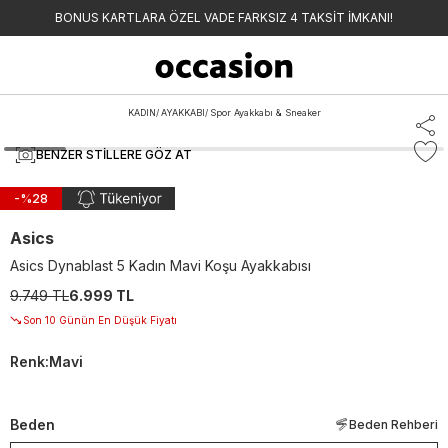
BONUS KARTLARA ÖZEL VADE FARKSIZ 4 TAKSİT İMKANI!
KADIN
/
AYAKKABI
/
Spor Ayakkabı & Sneaker
BENZER STILLERE GÖZ AT
-%
28
Asics
Asics Dynablast 5 Kadın Mavi Koşu Ayakkabısı
9.749 TL
6.999 TL
Son 10 Günün En Düşük Fiyatı
Renk
:
Mavi
Beden
Beden Rehberi