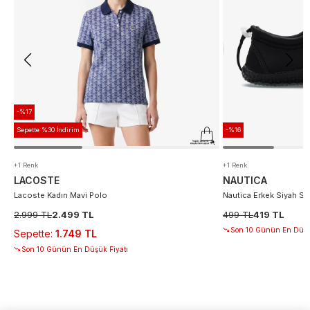
-%17
Sepette %30 İndirim
-%16
+1 Renk
+1 Renk
LACOSTE
NAUTICA
Lacoste Kadın Mavi Polo
Nautica Erkek Siyah S
2.999 TL
2.499 TL
499 TL
419 TL
Son 10 Günün En Düşü
Sepette
:
1.749 TL
Son 10 Günün En Düşük Fiyatı