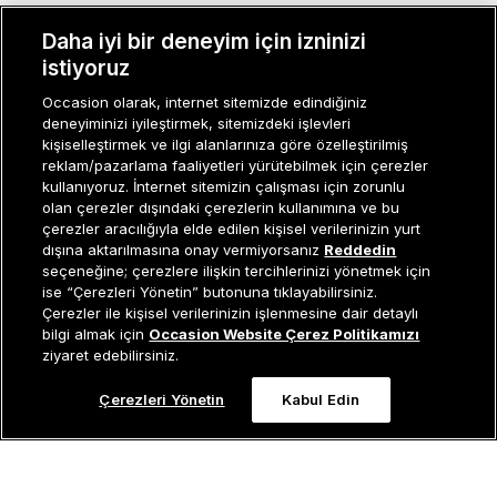
Daha iyi bir deneyim için izninizi
MÜŞTERI İLIŞKILERI
istiyoruz
KURUMSAL
Occasion olarak, internet sitemizde edindiğiniz
deneyiminizi iyileştirmek, sitemizdeki işlevleri
KADIN KATEGORILER
kişiselleştirmek ve ilgi alanlarınıza göre özelleştirilmiş
reklam/pazarlama faaliyetleri yürütebilmek için çerezler
GRUP MARKALAR
kullanıyoruz. İnternet sitemizin çalışması için zorunlu
olan çerezler dışındaki çerezlerin kullanımına ve bu
ERKEK KATEGORILER
çerezler aracılığıyla elde edilen kişisel verilerinizin yurt
dışına aktarılmasına onay vermiyorsanız
Reddedin
seçeneğine; çerezlere ilişkin tercihlerinizi yönetmek için
ise “Çerezleri Yönetin” butonuna tıklayabilirsiniz.
Müşteri İlişkileri
0 850 800 01 20
Çerezler ile kişisel verilerinizin işlenmesine dair detaylı
Sepete Ekle
bilgi almak için
Occasion Website Çerez Politikamızı
ziyaret edebilirsiniz.
Çerezleri Yönetin
Kabul Edin
Occasion bir EREN PERAKENDE markasıdır. © Eren Holding
0