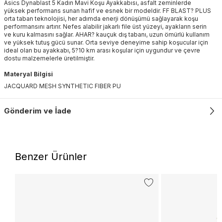
Asics Dynablast 5 Kadın Mavi Koşu Ayakkabısı, asfalt zeminlerde
yüksek performans sunan hafif ve esnek bir modeldir. FF BLAST? PLUS
orta taban teknolojisi, her adımda enerji dönüşümü sağlayarak koşu
performansını artırır. Nefes alabilir jakarlı file üst yüzeyi, ayakların serin
ve kuru kalmasını sağlar. AHAR? kauçuk dış tabanı, uzun ömürlü kullanım
ve yüksek tutuş gücü sunar. Orta seviye deneyime sahip koşucular için
ideal olan bu ayakkabı, 5?10 km arası koşular için uygundur ve çevre
dostu malzemelerle üretilmiştir.
Materyal Bilgisi
JACQUARD MESH SYNTHETIC FIBER PU
Gönderim ve İade
Benzer Ürünler