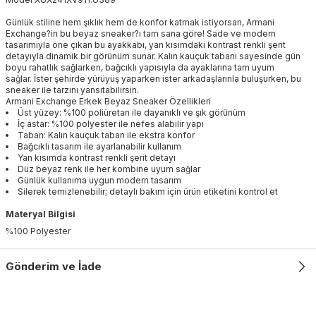
Günlük stiline hem şıklık hem de konfor katmak istiyorsan, Armani
Exchange?in bu beyaz sneaker?ı tam sana göre! Sade ve modern
tasarımıyla öne çıkan bu ayakkabı, yan kısımdaki kontrast renkli şerit
detayıyla dinamik bir görünüm sunar. Kalın kauçuk tabanı sayesinde gün
boyu rahatlık sağlarken, bağcıklı yapısıyla da ayaklarına tam uyum
sağlar. İster şehirde yürüyüş yaparken ister arkadaşlarınla buluşurken, bu
sneaker ile tarzını yansıtabilirsin.
Armani Exchange Erkek Beyaz Sneaker Özellikleri
Üst yüzey: %100 poliüretan ile dayanıklı ve şık görünüm
İç astar: %100 polyester ile nefes alabilir yapı
Taban: Kalın kauçuk taban ile ekstra konfor
Bağcıklı tasarım ile ayarlanabilir kullanım
Yan kısımda kontrast renkli şerit detayı
Düz beyaz renk ile her kombine uyum sağlar
Günlük kullanıma uygun modern tasarım
Silerek temizlenebilir; detaylı bakım için ürün etiketini kontrol et
Materyal Bilgisi
%100 Polyester
Gönderim ve İade