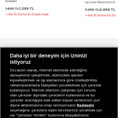
Sneaker
Lacoste Baseshot Erke
1.499 TL
1.299 TL
2.999 TL
2.499 TL
Son 10 Günün En Düşük Fiyatı
Son 10 Günün En Düşü
MÜŞTERI İLIŞKILERI
Daha iyi bir deneyim için izninizi
KURUMSAL
istiyoruz
Occasion olarak, internet sitemizde edindiğiniz
KADIN KATEGORILER
deneyiminizi iyileştirmek, sitemizdeki işlevleri
kişiselleştirmek ve ilgi alanlarınıza göre özelleştirilmiş
GRUP MARKALAR
reklam/pazarlama faaliyetleri yürütebilmek için çerezler
kullanıyoruz. İnternet sitemizin çalışması için zorunlu
ERKEK KATEGORILER
olan çerezler dışındaki çerezlerin kullanımına ve bu
çerezler aracılığıyla elde edilen kişisel verilerinizin yurt
dışına aktarılmasına onay vermiyorsanız
Reddedin
seçeneğine; çerezlere ilişkin tercihlerinizi yönetmek için
Müşteri İlişkileri
0 850 800 01 20
ise “Çerezleri Yönetin” butonuna tıklayabilirsiniz.