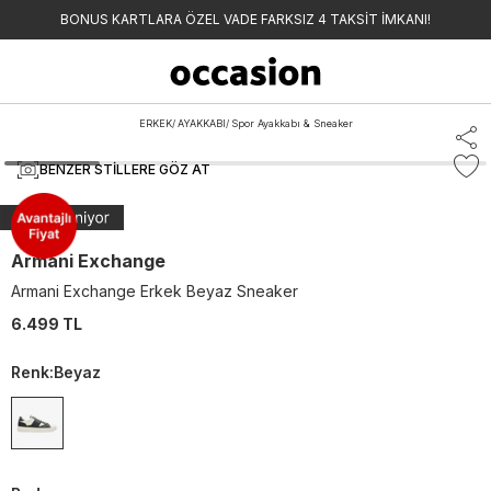
BONUS KARTLARA ÖZEL VADE FARKSIZ 4 TAKSİT İMKANI!
ERKEK
/
AYAKKABI
/
Spor Ayakkabı & Sneaker
BENZER STILLERE GÖZ AT
Armani Exchange
Armani Exchange Erkek Beyaz Sneaker
6.499 TL
Renk
:
Beyaz