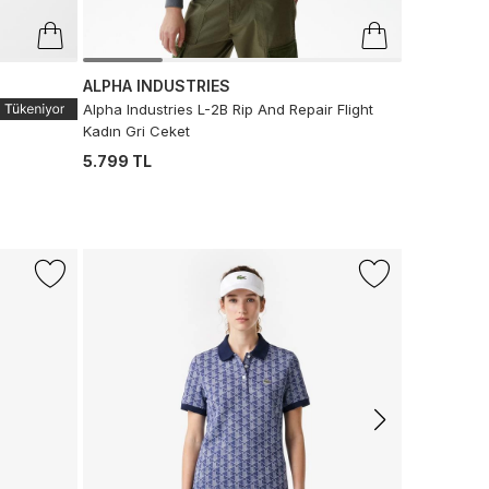
ALPHA INDUSTRIES
ALPHA IN
Alpha Industries L-2B Rip And Repair Flight
Alpha Indust
Kadın Gri Ceket
Ceket
5.799 TL
11.999 TL
-%25
LACOSTE
Lacoste Ser
1.999 TL
1.