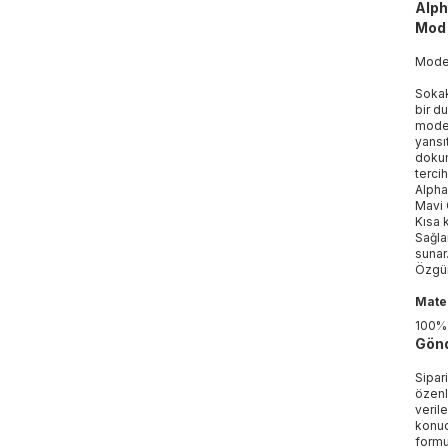
Alph
Mod 
Mod
Sokak
bir d
model
yansı
dokun
tercih
Alph
Mavi 
Kısa 
Sağla
sunar
Özgün
Mater
100%
Gönd
Sipar
özenl
veril
konud
formu