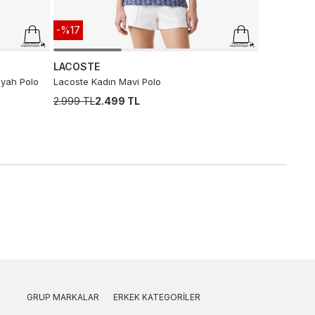
-%17
LACOSTE
iyah Polo
Lacoste Kadın Mavi Polo
2.999 TL
2.499 TL
GRUP MARKALAR
ERKEK KATEGORILER