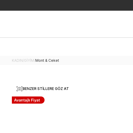
KADIN
/
GİYİM
/
Mont & Ceket
BENZER STILLERE GÖZ AT