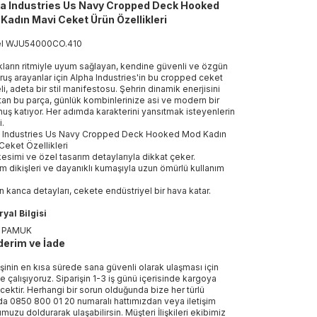
a Industries Us Navy Cropped Deck Hooked
Kadın Mavi Ceket Ürün Özellikleri
el
WJU54000CO
.
410
ların ritmiyle uyum sağlayan, kendine güvenli ve özgün
uruş arayanlar için Alpha Industries'in bu cropped ceket
i, adeta bir stil manifestosu. Şehrin dinamik enerjisini
tan bu parça, günlük kombinlerinize asi ve modern bir
uş katıyor. Her adımda karakterini yansıtmak isteyenlerin
i.
a Industries Us Navy Cropped Deck Hooked Mod Kadın
Ceket Özellikleri
kesimi ve özel tasarım detaylarıyla dikkat çeker.
m dikişleri ve dayanıklı kumaşıyla uzun ömürlü kullanım
.
 kanca detayları, cekete endüstriyel bir hava katar.
yal Bilgisi
 PAMUK
erim ve İade
işinin en kısa sürede sana güvenli olarak ulaşması için
e çalışıyoruz. Siparişin 1-3 iş günü içerisinde kargoya
ecektir. Herhangi bir sorun olduğunda bize her türlü
a 0850 800 01 20 numaralı hattımızdan veya iletişim
muzu doldurarak ulaşabilirsin. Müşteri İlişkileri ekibimiz