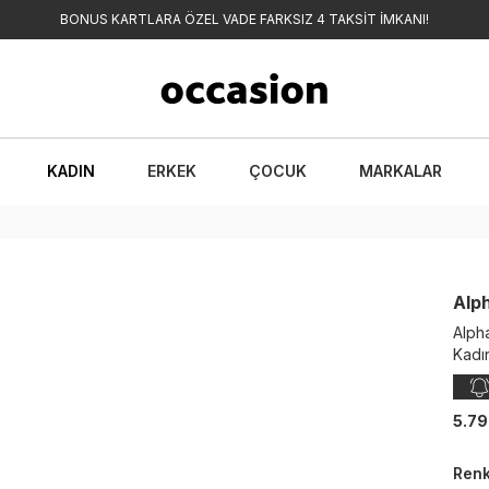
BONUS KARTLARA ÖZEL VADE FARKSIZ 4 TAKSİT İMKANI!
KADIN
ERKEK
ÇOCUK
MARKALAR
Alph
Alph
Kadı
5.79
Ren