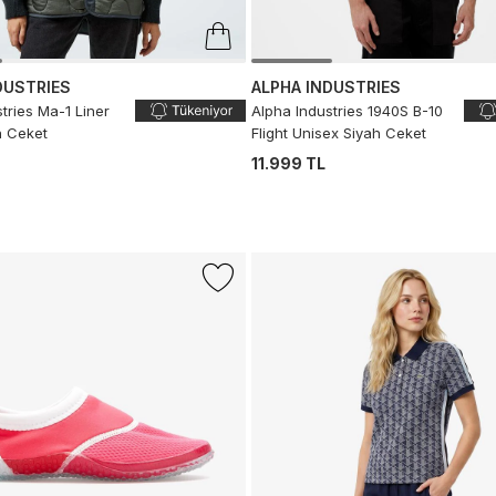
DUSTRIES
ALPHA INDUSTRIES
tries Ma-1 Liner
Alpha Industries 1940S B-10
h Ceket
Flight Unisex Siyah Ceket
11.999 TL