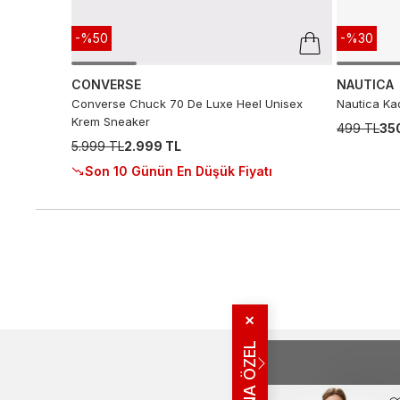
-%50
-%30
CONVERSE
NAUTICA
Converse Chuck 70 De Luxe Heel Unisex
Nautica Kad
Krem Sneaker
499 TL
35
5.999 TL
2.999 TL
Son 10 Günün En Düşük Fiyatı
✕
SANA ÖZEL
MÜŞTERI İLIŞ