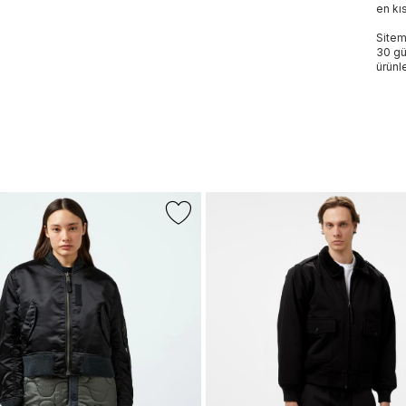
en kı
Sitem
30 gü
ürünle