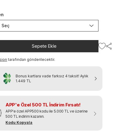
en
Seç
Sepete Ekle
sion
tarafından gönderilecektir.
Bonus kartlara vade farksız 4 taksit!
Aylık
1.449 TL
APP'e Özel 500 TL İndirim Fırsatı!
APP'e özel APP500 kodu ile 5.000 TL ve üzerine
500 TL indirim kazanın.
Kodu Kopyala