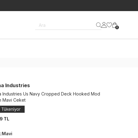
Ara
0
a Industries
a Industries Us Navy Cropped Deck Hooked Mod
n Mavi Ceket
9 TL
k
:
Mavi