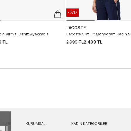
-%17
LACOSTE
ın Kırmızı Deniz Ayakkabısı
Lacoste Slim Fit Monogram Kadın S
0 TL
2.999 TL
2.499 TL
KILERI
KURUMSAL
KADIN KATEGORILER