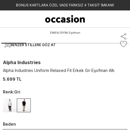
BONUS KARTLARA ÖZEL VADE FARKSIZ 4 TAKSİT İMKANI!
ERKEK
/
GİYİM
/
Eşofman
BENZER STILLERE GÖZ AT
Alpha Industries
Alpha Industries Uniform Relaxed Fit Erkek Gri Eşofman Altı
5.699 TL
Renk
:
Gri
Beden