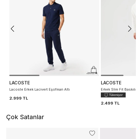
LACOSTE
LACOSTE
Lacoste Erkek Lacivert Eşofman Altı
Erkek Slim Fit Baskılı 
2.999 TL
2.499 TL
Çok Satanlar