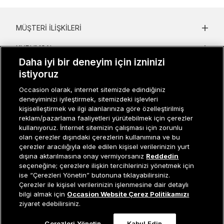
MÜŞTERI İLIŞKILERI
KURUMSAL
Daha iyi bir deneyim için izninizi
KADIN KATEGORILER
istiyoruz
GRUP MARKALAR
Occasion olarak, internet sitemizde edindiğiniz
deneyiminizi iyileştirmek, sitemizdeki işlevleri
kişiselleştirmek ve ilgi alanlarınıza göre özelleştirilmiş
ERKEK KATEGORILER
reklam/pazarlama faaliyetleri yürütebilmek için çerezler
kullanıyoruz. İnternet sitemizin çalışması için zorunlu
olan çerezler dışındaki çerezlerin kullanımına ve bu
çerezler aracılığıyla elde edilen kişisel verilerinizin yurt
Müşteri İlişkileri
0 850 800 01 20
dışına aktarılmasına onay vermiyorsanız
Reddedin
seçeneğine; çerezlere ilişkin tercihlerinizi yönetmek için
ise “Çerezleri Yönetin” butonuna tıklayabilirsiniz.
Çerezler ile kişisel verilerinizin işlenmesine dair detaylı
Occasion bir EREN PERAKENDE markasıdır. © Eren Holding
Sepete Ekle
bilgi almak için
Occasion Website Çerez Politikamızı
ziyaret edebilirsiniz.
Çerezleri Yönetin
Kabul Edin