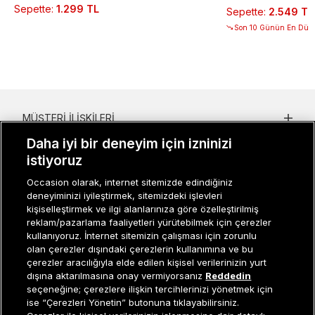
Sepette
:
1.299 TL
Sepette
:
2.549 TL
Son 10 Günün En Düşü
MÜŞTERI İLIŞKILERI
Daha iyi bir deneyim için izninizi
KURUMSAL
istiyoruz
KADIN KATEGORILER
Occasion olarak, internet sitemizde edindiğiniz
deneyiminizi iyileştirmek, sitemizdeki işlevleri
GRUP MARKALAR
kişiselleştirmek ve ilgi alanlarınıza göre özelleştirilmiş
reklam/pazarlama faaliyetleri yürütebilmek için çerezler
ERKEK KATEGORILER
kullanıyoruz. İnternet sitemizin çalışması için zorunlu
olan çerezler dışındaki çerezlerin kullanımına ve bu
çerezler aracılığıyla elde edilen kişisel verilerinizin yurt
dışına aktarılmasına onay vermiyorsanız
Reddedin
Müşteri İlişkileri
0 850 800 01 20
seçeneğine; çerezlere ilişkin tercihlerinizi yönetmek için
ise “Çerezleri Yönetin” butonuna tıklayabilirsiniz.