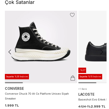
Çok Satanlar
-%27
Sepette %35 İndirim
Sepette %15 İndirim
CONVERSE
+1 Renk
Converse Chuck 70 At Cx Platform Unisex Siyah
LACOSTE
Sneaker
Baseshot Evo Erkek S
1.999 TL
4.124 TL
2.999 TL