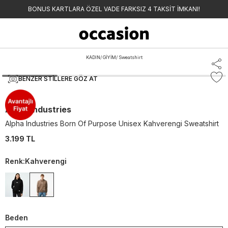
BONUS KARTLARA ÖZEL VADE FARKSIZ 4 TAKSİT İMKANI!
KADIN
/
GİYİM
/
Sweatshirt
BENZER STILLERE GÖZ AT
Alpha Industries
Alpha Industries Born Of Purpose Unisex Kahverengi Sweatshirt
3.199 TL
Renk
:
Kahverengi
Beden