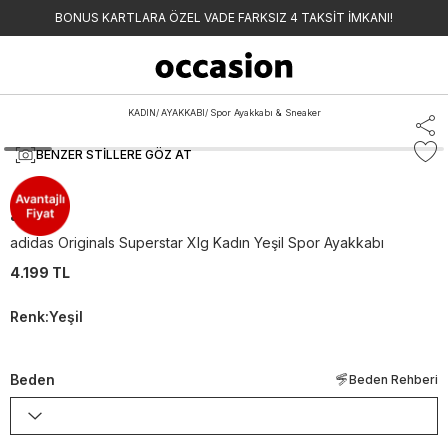
BONUS KARTLARA ÖZEL VADE FARKSIZ 4 TAKSİT İMKANI!
KADIN
/
AYAKKABI
/
Spor Ayakkabı & Sneaker
BENZER STILLERE GÖZ AT
adidas
adidas Originals Superstar Xlg Kadın Yeşil Spor Ayakkabı
4.199 TL
Renk
:
Yeşil
Beden
Beden Rehberi