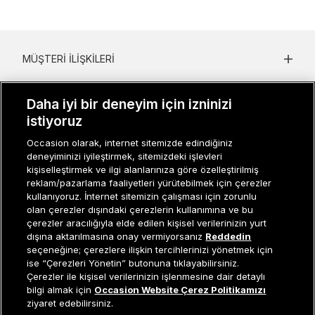
MÜŞTERI İLIŞKILERI
KURUMSAL
Daha iyi bir deneyim için izninizi
KADIN KATEGORILER
istiyoruz
Occasion olarak, internet sitemizde edindiğiniz
GRUP MARKALAR
deneyiminizi iyileştirmek, sitemizdeki işlevleri
kişiselleştirmek ve ilgi alanlarınıza göre özelleştirilmiş
ERKEK KATEGORILER
reklam/pazarlama faaliyetleri yürütebilmek için çerezler
kullanıyoruz. İnternet sitemizin çalışması için zorunlu
olan çerezler dışındaki çerezlerin kullanımına ve bu
çerezler aracılığıyla elde edilen kişisel verilerinizin yurt
Müşteri İlişkileri
0 850 800 01 20
dışına aktarılmasına onay vermiyorsanız
Reddedin
seçeneğine; çerezlere ilişkin tercihlerinizi yönetmek için
ise “Çerezleri Yönetin” butonuna tıklayabilirsiniz.
Çerezler ile kişisel verilerinizin işlenmesine dair detaylı
Occasion bir EREN PERAKENDE markasıdır. © Eren Holding
Tükendi
bilgi almak için
Occasion Website Çerez Politikamızı
ziyaret edebilirsiniz.