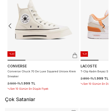
-%20
-%31
CONVERSE
LACOSTE
Converse Chuck 70 De Luxe Squared Unisex Krem
T-Clip Kadın Beyaz Sn
Sneaker
2.890 TL
1.999 TL
2.500 TL
1.999 TL
Son 10 Günün En Düşü
Son 10 Günün En Düşük Fiyatı
Çok Satanlar