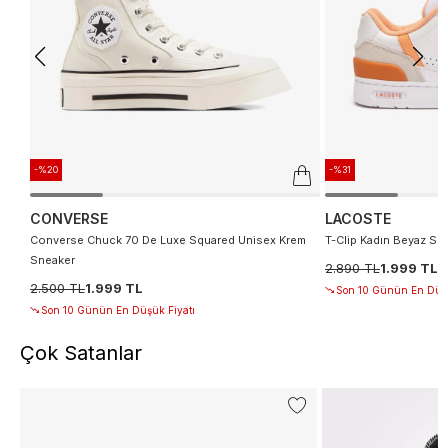
-%20
-%31
CONVERSE
LACOSTE
Converse Chuck 70 De Luxe Squared Unisex Krem
T-Clip Kadın Beyaz Sn
Sneaker
2.890 TL
1.999 TL
2.500 TL
1.999 TL
Son 10 Günün En Düşü
Son 10 Günün En Düşük Fiyatı
Çok Satanlar