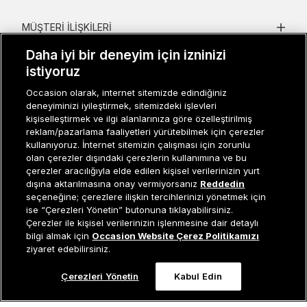
MÜŞTERI İLIŞKILERI
Daha iyi bir deneyim için izninizi
KURUMSAL
istiyoruz
KADIN KATEGORILER
Occasion olarak, internet sitemizde edindiğiniz
deneyiminizi iyileştirmek, sitemizdeki işlevleri
GRUP MARKALAR
kişiselleştirmek ve ilgi alanlarınıza göre özelleştirilmiş
reklam/pazarlama faaliyetleri yürütebilmek için çerezler
ERKEK KATEGORILER
kullanıyoruz. İnternet sitemizin çalışması için zorunlu
olan çerezler dışındaki çerezlerin kullanımına ve bu
çerezler aracılığıyla elde edilen kişisel verilerinizin yurt
dışına aktarılmasına onay vermiyorsanız
Reddedin
Müşteri İlişkileri
0 850 800 01 20
seçeneğine; çerezlere ilişkin tercihlerinizi yönetmek için
ise “Çerezleri Yönetin” butonuna tıklayabilirsiniz.
Çerezler ile kişisel verilerinizin işlenmesine dair detaylı
Tükendi
bilgi almak için
Occasion Website Çerez Politikamızı
Occasion bir EREN PERAKENDE markasıdır. © Eren Holding
ziyaret edebilirsiniz.
Çerezleri Yönetin
Kabul Edin
0