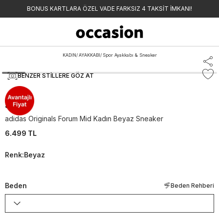
BONUS KARTLARA ÖZEL VADE FARKSIZ 4 TAKSİT İMKANI!
KADIN
/
AYAKKABI
/
Spor Ayakkabı & Sneaker
BENZER STILLERE GÖZ AT
adidas
adidas Originals Forum Mid Kadın Beyaz Sneaker
6.499 TL
Renk
:
Beyaz
Beden
Beden Rehberi