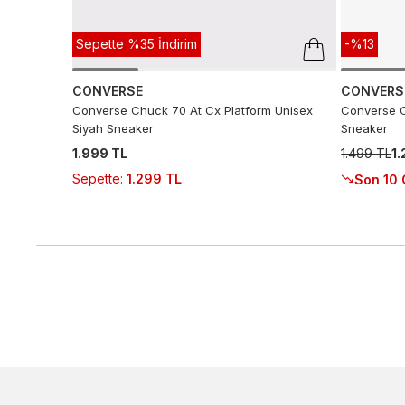
Sepette %35 İndirim
-%13
CONVERSE
CONVERS
Converse Chuck 70 At Cx Platform Unisex
Converse C
Siyah Sneaker
Sneaker
1.999 TL
1.499 TL
1
Sepette
:
1.299 TL
Son 10 