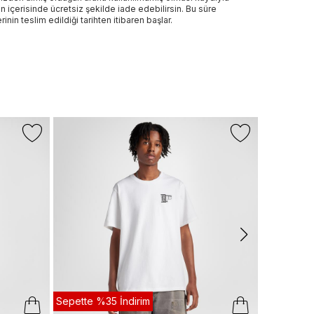
n içerisinde ücretsiz şekilde iade edebilirsin. Bu süre
rinin teslim edildiği tarihten itibaren başlar.
Sepette %3
+1 Renk
CONVERS
Converse S
Beyaz T-Shi
799 TL
Sepette
:
5
Sepette %35 İndirim