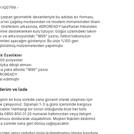
el
IQ0769
.
-
çarpan geometrik desenleriyle bu adidas ev forması,
ka'nın çağdaş modasından ve modern mimarisinden ilham
r. Grafiklerin arkasında, AEROREADY taraftarları tribünden
erine desteklerken kuru tutuyor. Göğüs üzerindeki takım
ı ve arka boyundaki "1895" yazısı, futbol tutkunuzun
mleri aşacağını gösteriyor. Bu ürün %100 geri
türülmüş malzemelerden yapılmıştır.
k Özellikler
00 polyester
lçika dikişli arması
ka yaka altında "1895" yazısı
EROREADY
al edilmiştir
erim ve İade
işinin en kısa sürede sana güvenli olarak ulaşması için
e çalışıyoruz. Siparişin 1-3 iş günü içerisinde kargoya
ecektir. Herhangi bir sorun olduğunda bize her türlü
a 0850 800 01 20 numaralı hattımızdan veya iletişim
muzu doldurarak ulaşabilirsin. Müşteri İlişkileri ekibimiz
sa sürede sana geri dönüş sağlayacaktır.
izden almış olduğun ürünü kullanılmamış olması kaydıyla