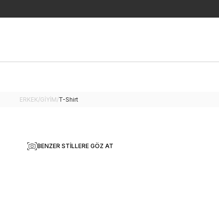
ERKEK
/
GİYİM
/
T-Shirt
BENZER STILLERE GÖZ AT