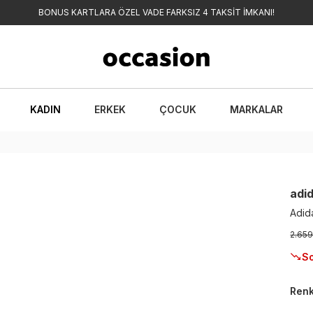
BONUS KARTLARA ÖZEL VADE FARKSIZ 4 TAKSİT İMKANI!
KADIN
ERKEK
ÇOCUK
MARKALAR
adi
Adid
2.659
So
Ren