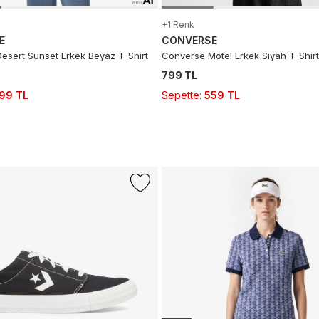
+1 Renk
E
CONVERSE
esert Sunset Erkek Beyaz T-Shirt
Converse Motel Erkek Siyah T-Shirt
799 TL
99 TL
Sepette
:
559 TL