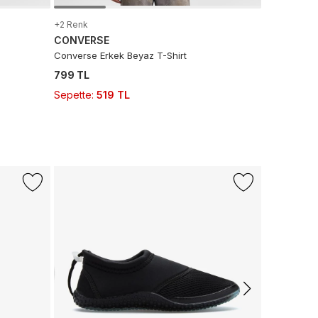
+2 Renk
CONVERSE
Converse Erkek Beyaz T-Shirt
799 TL
Sepette
:
519 TL
-%50
Sepette %
CONVERS
Converse C
Siyah/Krem
5.999 TL
2.
Sepette
:
2
Son 10 G