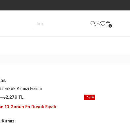
Ara
0
das
as Erkek Kırmızı Forma
2.279 TL
-%
14
 TL
n 10 Günün En Düşük Fiyatı
k
:
Kırmızı