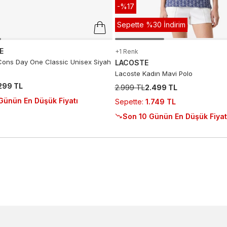
-%17
Sepette %30 İndirim
E
+1 Renk
ons Day One Classic Unisex Siyah
LACOSTE
Lacoste Kadın Mavi Polo
.299 TL
2.999 TL
2.499 TL
Günün En Düşük Fiyatı
Sepette
:
1.749 TL
Son 10 Günün En Düşük Fiyat