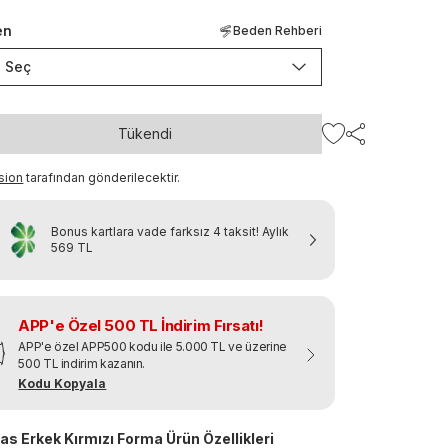
en
Beden Rehberi
Seç
Tükendi
sion
tarafından gönderilecektir.
Bonus kartlara vade farksız 4 taksit!
Aylık
569 TL
APP'e Özel 500 TL İndirim Fırsatı!
APP'e özel APP500 kodu ile 5.000 TL ve üzerine
500 TL indirim kazanın.
Kodu Kopyala
as Erkek Kırmızı Forma Ürün Özellikleri