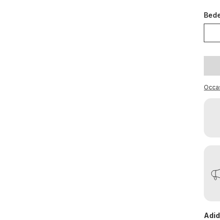
Bed
Occa
Adid