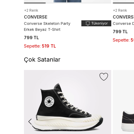
+2 Renk
+2 Renk
CONVERSE
CONVERS
Converse Skeleton Party
Converse D
Erkek Beyaz T-Shirt
799 TL
799 TL
Sepette
:
5
Sepette
:
519 TL
Çok Satanlar