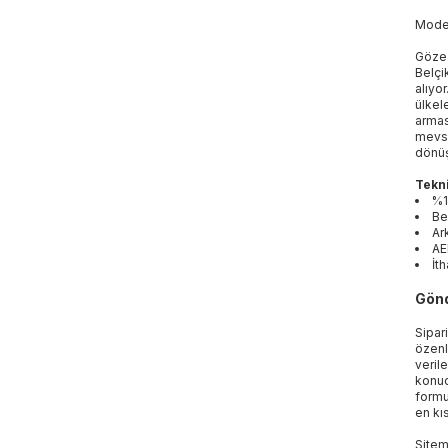
Mod
Göze 
Belçi
alıyo
ülkel
armas
mevsi
dönüş
Tekni
%1
Be
Ar
A
İth
Gönd
Sipar
özenl
veril
konud
formu
en kı
Sitem