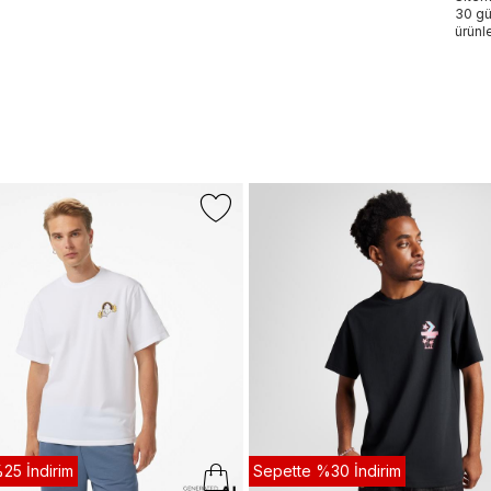
30 gü
ürünle
25 İndirim
Sepette %30 İndirim