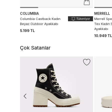
COLUMBIA
MERRELL
Columbia Castback Kadın
Merrell Sp
Beyaz Outdoor Ayakkabı
Tex Kadın 
Ayakkabı
5.199 TL
10.949 T
Çok Satanlar