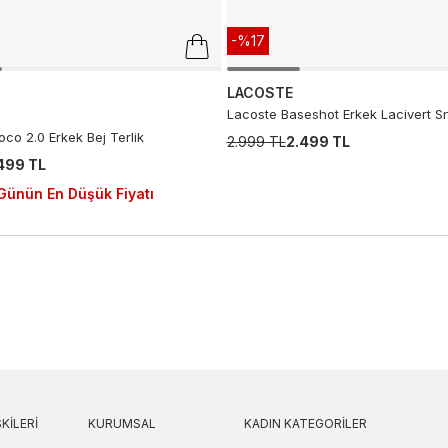
-%17
LACOSTE
Lacoste Baseshot Erkek Lacivert S
co 2.0 Erkek Bej Terlik
2.999 TL
2.499 TL
.499 TL
Günün En Düşük Fiyatı
KILERI
KURUMSAL
KADIN KATEGORILER