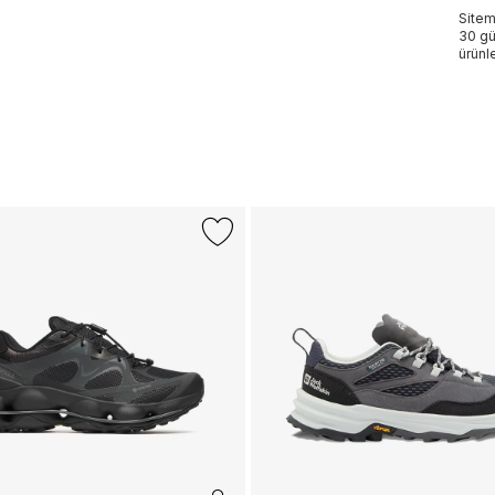
Sitem
30 gü
ürünle