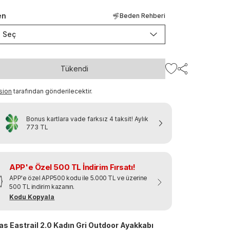
en
Beden Rehberi
Seç
Tükendi
sion
tarafından gönderilecektir.
Bonus kartlara vade farksız 4 taksit!
Aylık
773 TL
APP'e Özel 500 TL İndirim Fırsatı!
APP'e özel APP500 kodu ile 5.000 TL ve üzerine
500 TL indirim kazanın.
Kodu Kopyala
as Eastrail 2.0 Kadın Gri Outdoor Ayakkabı