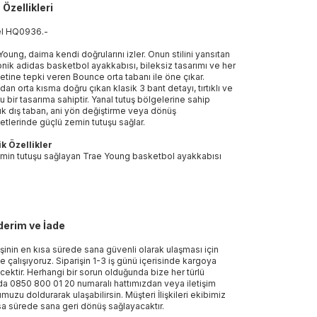
 Özellikleri
el
HQ0936
.
-
Young, daima kendi doğrularını izler. Onun stilini yansıtan
onik adidas basketbol ayakkabısı, bileksiz tasarımı ve her
etine tepki veren Bounce orta tabanı ile öne çıkar.
dan orta kısma doğru çıkan klasik 3 bant detayı, tırtıklı ve
u bir tasarıma sahiptir. Yanal tutuş bölgelerine sahip
k dış taban, ani yön değiştirme veya dönüş
etlerinde güçlü zemin tutuşu sağlar.
k Özellikler
min tutuşu sağlayan Trae Young basketbol ayakkabısı
erim ve İade
işinin en kısa sürede sana güvenli olarak ulaşması için
e çalışıyoruz. Siparişin 1-3 iş günü içerisinde kargoya
ecektir. Herhangi bir sorun olduğunda bize her türlü
a 0850 800 01 20 numaralı hattımızdan veya iletişim
muzu doldurarak ulaşabilirsin. Müşteri İlişkileri ekibimiz
sa sürede sana geri dönüş sağlayacaktır.