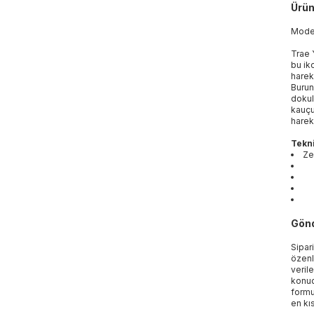
Ürün
Mod
Trae 
bu ik
harek
Burun
dokul
kauçu
harek
Tekni
Ze
Gönd
Sipar
özenl
veril
konud
formu
en kı