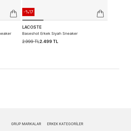
-%17
LACOSTE
neaker
Baseshot Erkek Siyah Sneaker
2.999 TL
2.499 TL
GRUP MARKALAR
ERKEK KATEGORILER