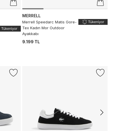
MERRELL
Merrell Speedarc Matis Gore-
Tex Kadın Mor Outdoor
Ayakkabı
9.199 TL
-%13
CONVERS
Converse C
Sneaker
1.499 TL
1.