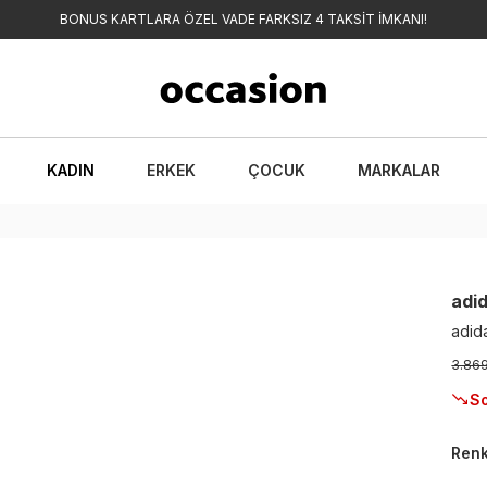
BONUS KARTLARA ÖZEL VADE FARKSIZ 4 TAKSİT İMKANI!
KADIN
ERKEK
ÇOCUK
MARKALAR
adi
adid
3.86
So
Ren