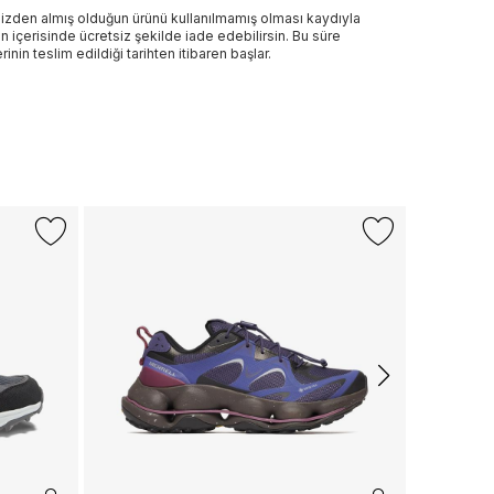
izden almış olduğun ürünü kullanılmamış olması kaydıyla
n içerisinde ücretsiz şekilde iade edebilirsin. Bu süre
rinin teslim edildiği tarihten itibaren başlar.
SALOMON
Salomon Xa
Outdoor Ay
12.999 TL