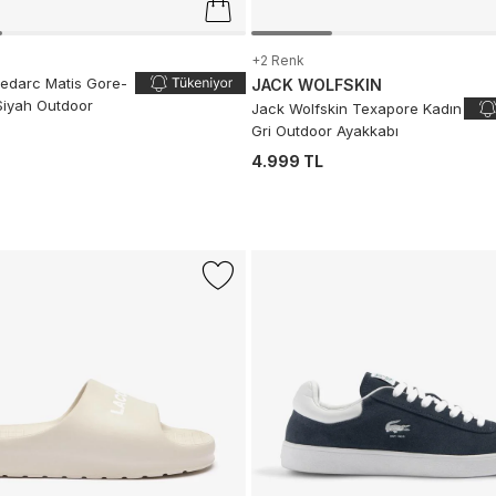
+2 Renk
eedarc Matis Gore-
JACK WOLFSKIN
Siyah Outdoor
Jack Wolfskin Texapore Kadın
Gri Outdoor Ayakkabı
L
4.999 TL