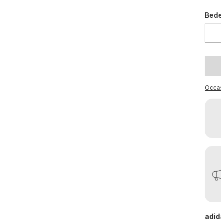
Bed
Occa
adid