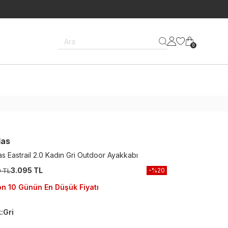
Ara
0
das
as Eastrail 2.0 Kadın Gri Outdoor Ayakkabı
3.095 TL
-%
20
9 TL
n 10 Günün En Düşük Fiyatı
k
:
Gri