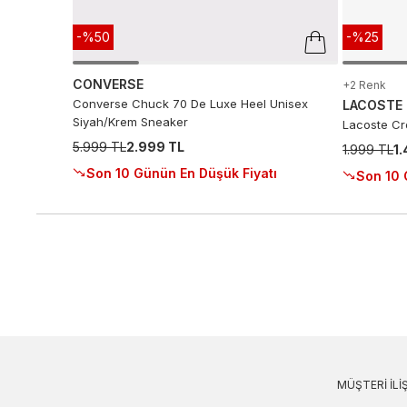
-%50
-%25
CONVERSE
+2 Renk
Converse Chuck 70 De Luxe Heel Unisex
LACOSTE
Siyah/Krem Sneaker
Lacoste Cro
5.999 TL
2.999 TL
1.999 TL
1
Son 10 Günün En Düşük Fiyatı
Son 10 
MÜŞTERI İLIŞ