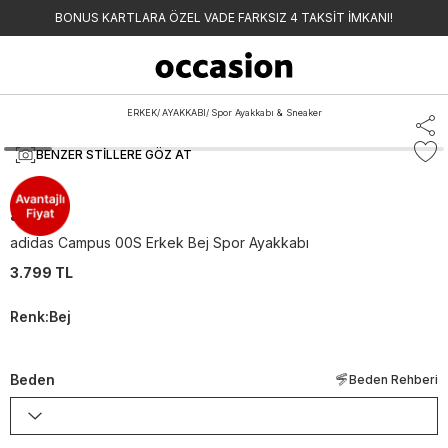
BONUS KARTLARA ÖZEL VADE FARKSIZ 4 TAKSİT İMKANI!
ERKEK
/
AYAKKABI
/
Spor Ayakkabı & Sneaker
BENZER STILLERE GÖZ AT
adidas
adidas Campus 00S Erkek Bej Spor Ayakkabı
3.799 TL
Renk
:
Bej
Beden
Beden Rehberi