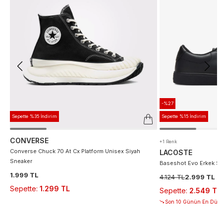
-%27
Sepette %35 İndirim
Sepette %15 İndirim
CONVERSE
+1 Renk
Converse Chuck 70 At Cx Platform Unisex Siyah
LACOSTE
Sneaker
Baseshot Evo Erkek S
1.999 TL
4.124 TL
2.999 TL
Sepette
:
1.299 TL
Sepette
:
2.549 TL
Son 10 Günün En Düşü