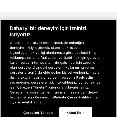
MÜŞTERI İLIŞKILERI
Daha iyi bir deneyim için izninizi
KURUMSAL
istiyoruz
Occasion olarak, internet sitemizde edindiğiniz
KADIN KATEGORILER
deneyiminizi iyileştirmek, sitemizdeki işlevleri
kişiselleştirmek ve ilgi alanlarınıza göre özelleştirilmiş
GRUP MARKALAR
reklam/pazarlama faaliyetleri yürütebilmek için çerezler
kullanıyoruz. İnternet sitemizin çalışması için zorunlu
ERKEK KATEGORILER
olan çerezler dışındaki çerezlerin kullanımına ve bu
çerezler aracılığıyla elde edilen kişisel verilerinizin yurt
dışına aktarılmasına onay vermiyorsanız
Reddedin
seçeneğine; çerezlere ilişkin tercihlerinizi yönetmek için
Müşteri İlişkileri
0 850 800 01 20
ise “Çerezleri Yönetin” butonuna tıklayabilirsiniz.
Çerezler ile kişisel verilerinizin işlenmesine dair detaylı
Sepete Ekle
bilgi almak için
Occasion Website Çerez Politikamızı
ziyaret edebilirsiniz.
Occasion bir EREN PERAKENDE markasıdır. © Eren Holding
Çerezleri Yönetin
Kabul Edin
0