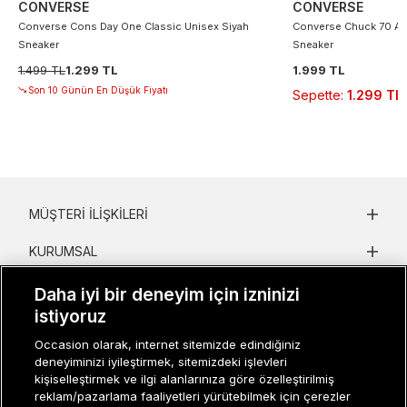
CONVERSE
CONVERSE
Converse Cons Day One Classic Unisex Siyah
Converse Chuck 70 At 
Sneaker
Sneaker
1.499 TL
1.299 TL
1.999 TL
Son 10 Günün En Düşük Fiyatı
Sepette
:
1.299 TL
MÜŞTERI İLIŞKILERI
KURUMSAL
KADIN KATEGORILER
Daha iyi bir deneyim için izninizi
istiyoruz
GRUP MARKALAR
Occasion olarak, internet sitemizde edindiğiniz
deneyiminizi iyileştirmek, sitemizdeki işlevleri
ERKEK KATEGORILER
kişiselleştirmek ve ilgi alanlarınıza göre özelleştirilmiş
reklam/pazarlama faaliyetleri yürütebilmek için çerezler