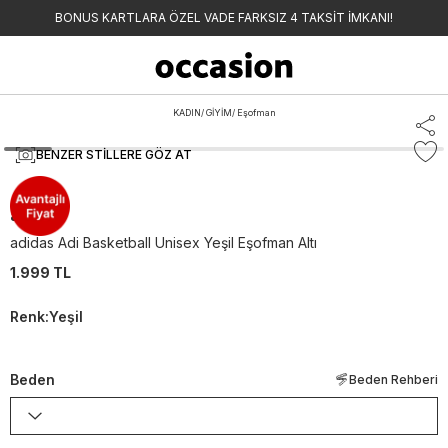
BONUS KARTLARA ÖZEL VADE FARKSIZ 4 TAKSİT İMKANI!
KADIN
/
GİYİM
/
Eşofman
BENZER STILLERE GÖZ AT
adidas
adidas Adi Basketball Unisex Yeşil Eşofman Altı
1.999 TL
Renk
:
Yeşil
Beden
Beden Rehberi