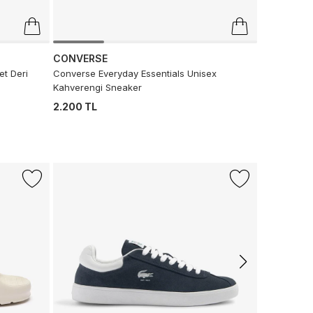
CONVERSE
t Deri
Converse Everyday Essentials Unisex
Kahverengi Sneaker
2.200 TL
-%50
CONVERS
Converse C
Krem Sneak
5.999 TL
2.