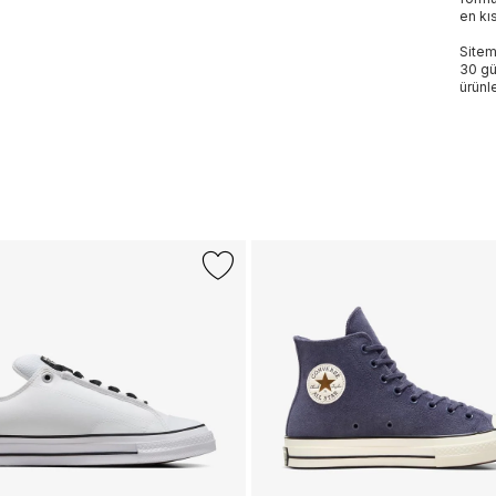
en kı
Sitem
30 gü
ürünle