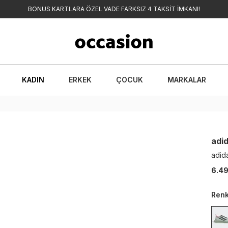
BONUS KARTLARA ÖZEL VADE FARKSIZ 4 TAKSİT İMKANI!
KADIN
ERKEK
ÇOCUK
MARKALAR
adi
adid
6.49
Ren