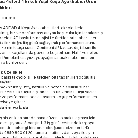
as 4dfwd 4 Erkek Yeşil Koşu Ayakkabısı Ürün
ikleri
el
ID8310
.
-
s 4DFWD 4 Koşu Ayakkabısı, ileri teknolojilerle
ılmış, hız ve performans arayan koşucular için tasarlanmış
deldir. 4D baskı teknolojisi ile üretilen orta tabanı, her
a ileri doğru itiş gücü sağlayarak performansını artırır.
 zemin tutuşu sunan Continental? kauçuk dış tabanı ile
ı zemin koşullarında güvenle koşabilirsin. Hafif ve nefes
lir Primeknit üst yüzeyi, ayağını sararak mükemmel bir
ve konfor sunar.
k Özellikler
 baskı teknolojisi ile üretilen orta taban, ileri doğru itiş
sağlar
imeknit üst yüzey, hafiflik ve nefes alabilirlik sunar
ntinental? kauçuk dış taban, üstün zemin tutuşu sağlar
z ve performans odaklı tasarım, koşu performansını en
eviyeye çıkarır
erim ve İade
işinin en kısa sürede sana güvenli olarak ulaşması için
e çalışıyoruz. Siparişin 1-3 iş günü içerisinde kargoya
ecektir. Herhangi bir sorun olduğunda bize her türlü
a 0850 800 01 20 numaralı hattımızdan veya iletişim
muzu doldurarak ulaşabilirsin. Müşteri İlişkileri ekibimiz