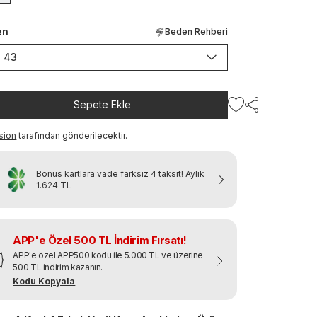
en
Beden Rehberi
43
Sepete Ekle
sion
tarafından gönderilecektir.
Bonus kartlara vade farksız 4 taksit!
Aylık
1.624 TL
APP'e Özel 500 TL İndirim Fırsatı!
APP'e özel APP500 kodu ile 5.000 TL ve üzerine
500 TL indirim kazanın.
Kodu Kopyala