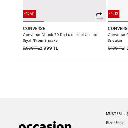
-%50
-%13
CONVERSE
CONVERS
Converse Chuck 70 De Luxe Heel Unisex
Converse C
Siyah/Krem Sneaker
Sneaker
5.999 TL
2.999 TL
1.499 TL
1
MÜŞTERI İLIŞ
Bize Ulaşın