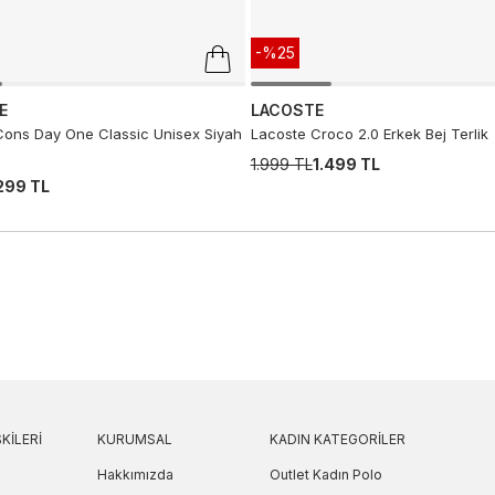
-%25
E
LACOSTE
ons Day One Classic Unisex Siyah
Lacoste Croco 2.0 Erkek Bej Terlik
1.999 TL
1.499 TL
.299 TL
KILERI
KURUMSAL
KADIN KATEGORILER
Hakkımızda
Outlet Kadın Polo