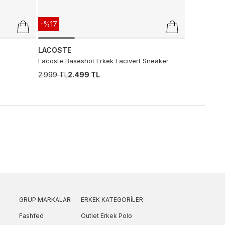
-%17
LACOSTE
Lacoste Baseshot Erkek Lacivert Sneaker
2.999 TL
2.499 TL
GRUP MARKALAR
ERKEK KATEGORILER
Fashfed
Outlet Erkek Polo