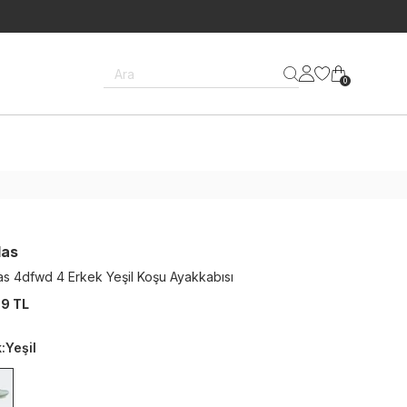
Ara
0
das
as 4dfwd 4 Erkek Yeşil Koşu Ayakkabısı
9 TL
k
:
Yeşil