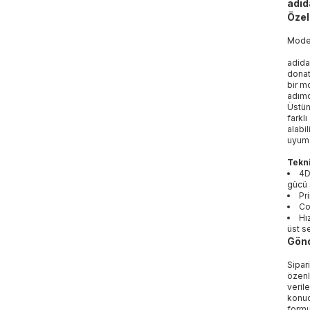
adid
Özell
Mod
adida
donat
bir mo
adımd
Üstün
farkl
alabi
uyum 
Tekni
4D
gücü 
Pr
Co
Hı
üst s
Gönd
Sipar
özenl
veril
konud
formu