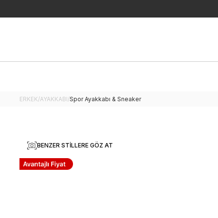
ERKEK
/
AYAKKABI
/
Spor Ayakkabı & Sneaker
BENZER STILLERE GÖZ AT