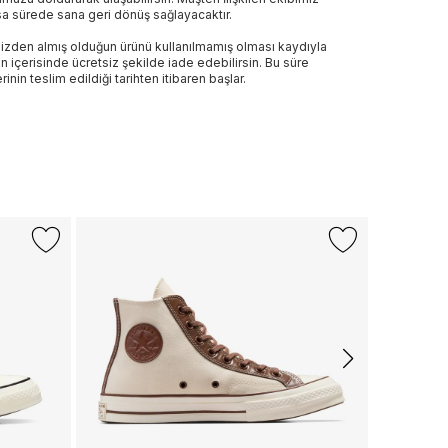
sa sürede sana geri dönüş sağlayacaktır.
izden almış olduğun ürünü kullanılmamış olması kaydıyla
n içerisinde ücretsiz şekilde iade edebilirsin. Bu süre
rinin teslim edildiği tarihten itibaren başlar.
-%17
LACOSTE
Lacoste Bas
2.999 TL
2.