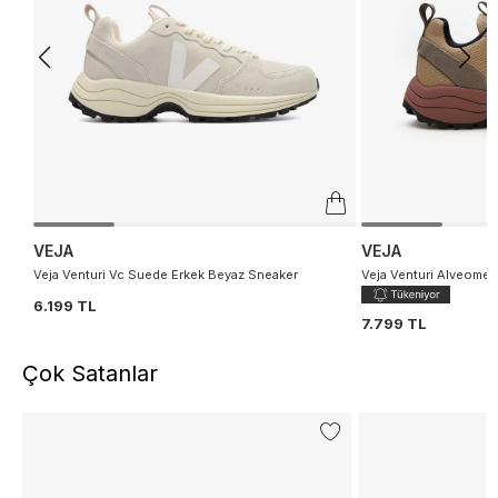
VEJA
VEJA
Veja Venturi Vc Suede Erkek Beyaz Sneaker
Veja Venturi Alveomes
6.199 TL
7.799 TL
Çok Satanlar