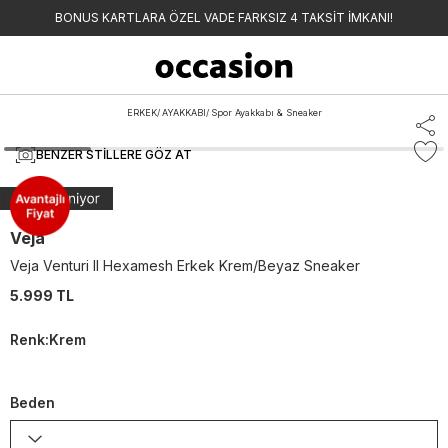
BONUS KARTLARA ÖZEL VADE FARKSIZ 4 TAKSİT İMKANI!
ERKEK
/
AYAKKABI
/
Spor Ayakkabı & Sneaker
BENZER STILLERE GÖZ AT
Veja
Veja Venturi II Hexamesh Erkek Krem/Beyaz Sneaker
5.999 TL
Renk
:
Krem
Beden