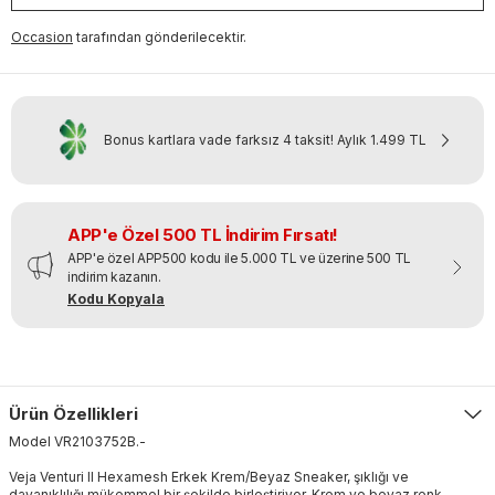
Occasion
tarafından gönderilecektir.
Bonus kartlara vade farksız 4 taksit!
Aylık
1.499 TL
APP'e Özel 500 TL İndirim Fırsatı!
APP'e özel APP500 kodu ile 5.000 TL ve üzerine 500 TL
indirim kazanın.
Kodu Kopyala
Ürün Özellikleri
Model
VR2103752B
.
-
Veja Venturi II Hexamesh Erkek Krem/Beyaz Sneaker, şıklığı ve
dayanıklılığı mükemmel bir şekilde birleştiriyor. Krem ve beyaz renk