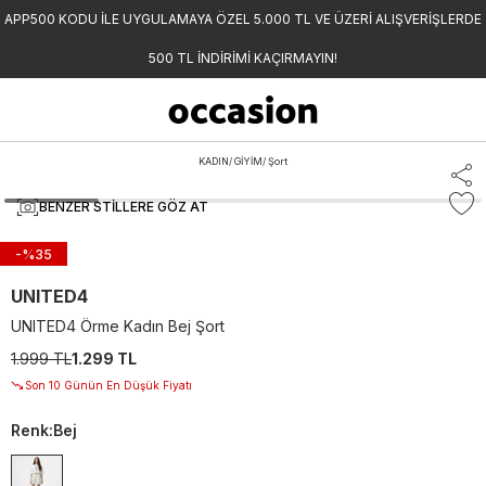
APP500 KODU İLE UYGULAMAYA ÖZEL 5.000 TL VE ÜZERİ ALIŞVERİŞLERDE
500 TL İNDİRİMİ KAÇIRMAYIN!
KADIN
/
GİYİM
/
Şort
BENZER STILLERE GÖZ AT
-%
35
UNITED4
UNITED4 Örme Kadın Bej Şort
1.999 TL
1.299 TL
Son 10 Günün En Düşük Fiyatı
Renk
:
Bej