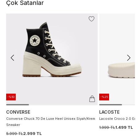
Çok Satanlar
-%50
-%25
CONVERSE
LACOSTE
Converse Chuck 70 De Luxe Heel Unisex Siyah/Krem
Lacoste Croco 2.0 Erke
Sneaker
1.999 TL
1.499 TL
5.999 TL
2.999 TL