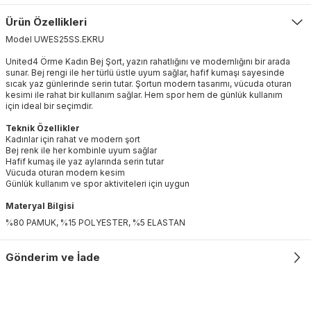
Ürün Özellikleri
Model
UWES25SS
.
EKRU
United4 Örme Kadın Bej Şort, yazın rahatlığını ve modernlığını bir arada
sunar. Bej rengi ile her türlü üstle uyum sağlar, hafif kumaşı sayesinde
sıcak yaz günlerinde serin tutar. Şortun modern tasarımı, vücuda oturan
kesimi ile rahat bir kullanım sağlar. Hem spor hem de günlük kullanım
için ideal bir seçimdir.
Teknik Özellikler
Kadınlar için rahat ve modern şort
Bej renk ile her kombinle uyum sağlar
Hafif kumaş ile yaz aylarında serin tutar
Vücuda oturan modern kesim
Günlük kullanım ve spor aktiviteleri için uygun
Materyal Bilgisi
%80 PAMUK, %15 POLYESTER, %5 ELASTAN
Gönderim ve İade