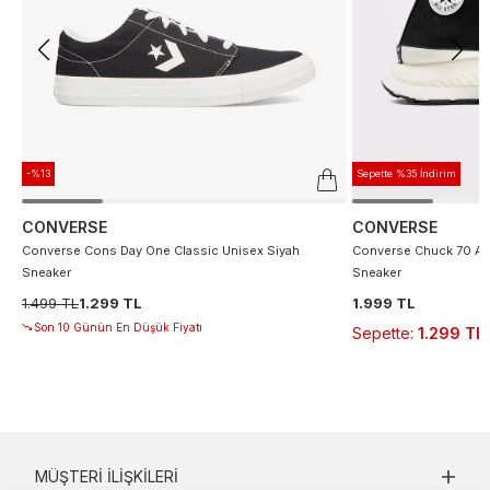
-%13
Sepette %35 İndirim
CONVERSE
CONVERSE
Converse Cons Day One Classic Unisex Siyah
Converse Chuck 70 At 
Sneaker
Sneaker
1.499 TL
1.299 TL
1.999 TL
Son 10 Günün En Düşük Fiyatı
Sepette
:
1.299 TL
MÜŞTERI İLIŞKILERI