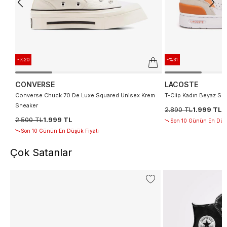
-%20
-%31
CONVERSE
LACOSTE
Converse Chuck 70 De Luxe Squared Unisex Krem
T-Clip Kadın Beyaz Sn
Sneaker
2.890 TL
1.999 TL
2.500 TL
1.999 TL
Son 10 Günün En Düşü
Son 10 Günün En Düşük Fiyatı
Çok Satanlar