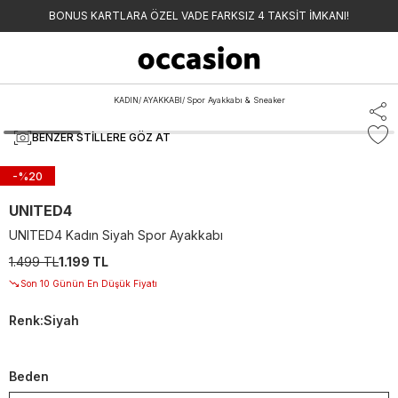
BONUS KARTLARA ÖZEL VADE FARKSIZ 4 TAKSİT İMKANI!
KADIN
/
AYAKKABI
/
Spor Ayakkabı & Sneaker
BENZER STILLERE GÖZ AT
-%
20
UNITED4
UNITED4 Kadın Siyah Spor Ayakkabı
1.499 TL
1.199 TL
Son 10 Günün En Düşük Fiyatı
Renk
:
Siyah
Beden