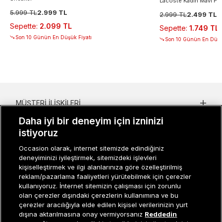
Lacoste Kadın Mavi Po
5.999 TL
2.999 TL
2.999 TL
2.499 TL
Sepette
:
2.099 TL
Sepette
:
1.749 TL
Son 10 Günün En Düşük Fiyatı
Son 10 Günün En Düşü
MÜŞTERI İLIŞKILERI
Daha iyi bir deneyim için izninizi
KURUMSAL
istiyoruz
KADIN KATEGORILER
Occasion olarak, internet sitemizde edindiğiniz
deneyiminizi iyileştirmek, sitemizdeki işlevleri
GRUP MARKALAR
kişiselleştirmek ve ilgi alanlarınıza göre özelleştirilmiş
reklam/pazarlama faaliyetleri yürütebilmek için çerezler
ERKEK KATEGORILER
kullanıyoruz. İnternet sitemizin çalışması için zorunlu
olan çerezler dışındaki çerezlerin kullanımına ve bu
çerezler aracılığıyla elde edilen kişisel verilerinizin yurt
dışına aktarılmasına onay vermiyorsanız
Reddedin
Müşteri İlişkileri
0 850 800 01 20