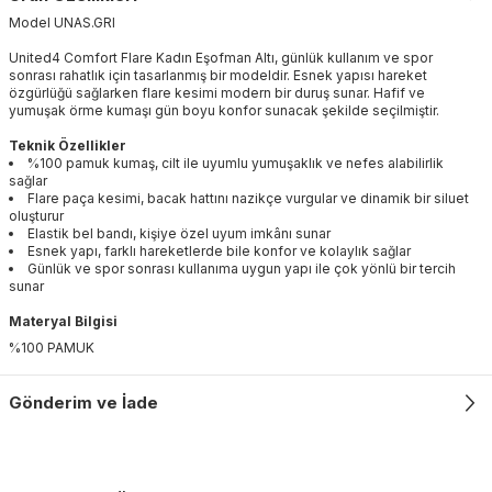
Model
UNAS
.
GRI
United4 Comfort Flare Kadın Eşofman Altı, günlük kullanım ve spor
sonrası rahatlık için tasarlanmış bir modeldir. Esnek yapısı hareket
özgürlüğü sağlarken flare kesimi modern bir duruş sunar. Hafif ve
yumuşak örme kumaşı gün boyu konfor sunacak şekilde seçilmiştir.
Teknik Özellikler
%100 pamuk kumaş, cilt ile uyumlu yumuşaklık ve nefes alabilirlik
sağlar
Flare paça kesimi, bacak hattını nazikçe vurgular ve dinamik bir siluet
oluşturur
Elastik bel bandı, kişiye özel uyum imkânı sunar
Esnek yapı, farklı hareketlerde bile konfor ve kolaylık sağlar
Günlük ve spor sonrası kullanıma uygun yapı ile çok yönlü bir tercih
sunar
Materyal Bilgisi
%100 PAMUK
Gönderim ve İade