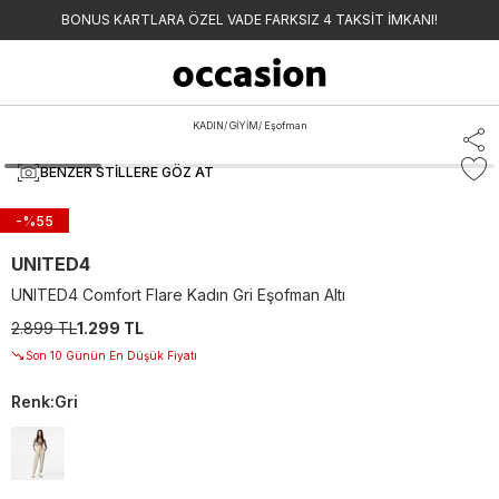
BONUS KARTLARA ÖZEL VADE FARKSIZ 4 TAKSİT İMKANI!
KADIN
/
GİYİM
/
Eşofman
BENZER STILLERE GÖZ AT
-%
55
UNITED4
UNITED4 Comfort Flare Kadın Gri Eşofman Altı
2.899 TL
1.299 TL
Son 10 Günün En Düşük Fiyatı
Renk
:
Gri