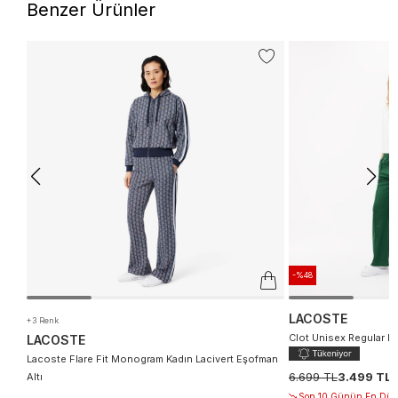
Benzer Ürünler
-%48
LACOSTE
+3 Renk
Clot Unisex Regular Fit
LACOSTE
Lacoste Flare Fit Monogram Kadın Lacivert Eşofman
6.699 TL
3.499 TL
Altı
Son 10 Günün En Düşü