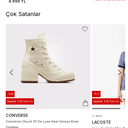
4.999 TL
Çok Satanlar
-%50
-%17
Sepette %30 İndirim
Sepette %30 İndirim
CONVERSE
+1 Renk
Converse Chuck 70 De Luxe Heel Unisex Krem
LACOSTE
Sneaker