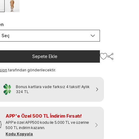
en
Seç
Sepete Ekle
sion
tarafından gönderilecektir.
Bonus kartlara vade farksız 4 taksit!
Aylık
324 TL
APP'e Özel 500 TL İndirim Fırsatı!
APP'e özel APP500 kodu ile 5.000 TL ve üzerine
500 TL indirim kazanın.
Kodu Kopyala