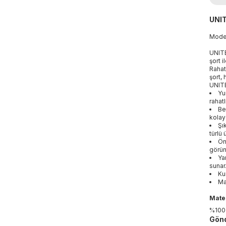
UNIT
Mod
UNITE
şort 
Rahat
şort,
UNITE
Yu
rahatl
Be
kolay
Şı
türlü
Ön
görün
Ya
sunar
Ku
Ma
Mater
%100
Gönd