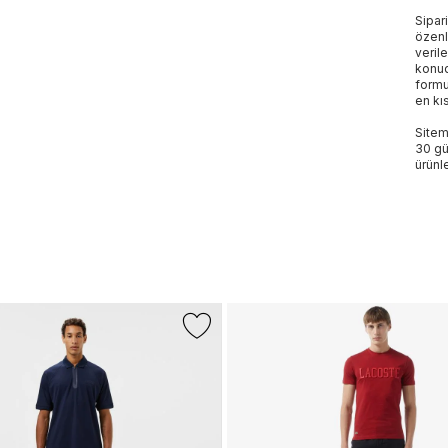
Sipar
özenl
veril
konud
formu
en kı
Sitem
30 gü
ürünle