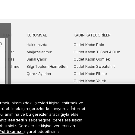
KILERI
KURUMSAL
KADIN KATEGORILER
Hakkımızda
Outlet Kadın Polo
 Sorular
Mağazalarımız
Outlet Kadın T-Shirt & Bluz
Politikası
Sanal Çadır
Outlet Kadın Gömlek
lgilendirme
Bilgi Toplum Hizmetleri
Outlet Kadın Sweatshirt
arı
Çerez Ayarları
Outlet Kadın Elbise
etni
Outlet Kadın Yelek
Outlet Kadın Mont & Ceket
ipariş Takip
Outlet Kadın Spor Ayakkabı & Snea
rmek, sitemizdeki işlevleri kişiselleştirmek ve
i
Outlet Kadın Çanta & Cüzdan
ürütebilmek için çerezler kullanıyoruz. İnternet
kullanımına ve bu çerezler aracılığıyla elde
sanız
Reddedin
seçeneğine; çerezlere ilişkin
lirsiniz. Çerezler ile kişisel verilerinizin
Occasion bir EREN PERAKENDE markasıdır. © Eren Holding
Politikamızı
ziyaret edebilirsiniz.