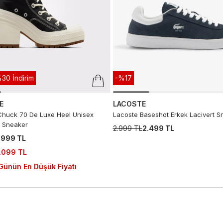
30 İndirim
-%17
E
LACOSTE
huck 70 De Luxe Heel Unisex
Lacoste Baseshot Erkek Lacivert S
 Sneaker
2.999 TL
2.499 TL
.999 TL
.099 TL
Günün En Düşük Fiyatı