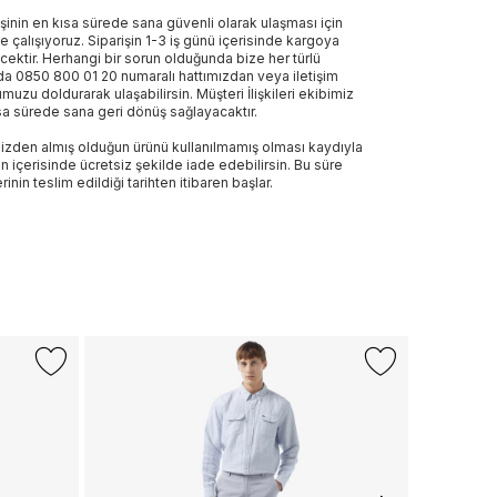
işinin en kısa sürede sana güvenli olarak ulaşması için
e çalışıyoruz. Siparişin 1-3 iş günü içerisinde kargoya
ecektir. Herhangi bir sorun olduğunda bize her türlü
a 0850 800 01 20 numaralı hattımızdan veya iletişim
muzu doldurarak ulaşabilirsin. Müşteri İlişkileri ekibimiz
sa sürede sana geri dönüş sağlayacaktır.
izden almış olduğun ürünü kullanılmamış olması kaydıyla
n içerisinde ücretsiz şekilde iade edebilirsin. Bu süre
rinin teslim edildiği tarihten itibaren başlar.
GANT
Gant Erkek Y
1.999 TL