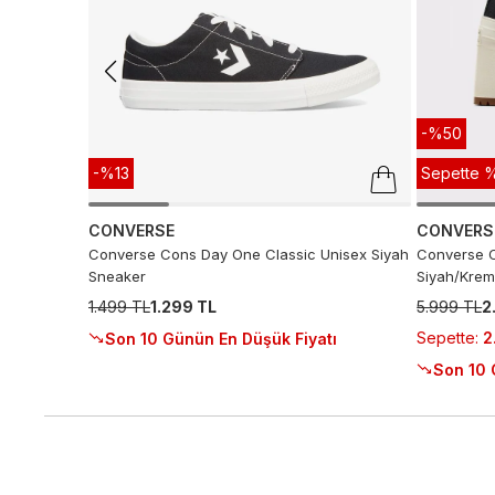
-%50
-%13
Sepette %
CONVERSE
CONVERS
Converse Cons Day One Classic Unisex Siyah
Converse C
Sneaker
Siyah/Krem
1.499 TL
1.299 TL
5.999 TL
2
Sepette
:
2
Son 10 Günün En Düşük Fiyatı
Son 10 