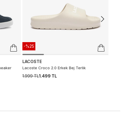
-%25
LACOSTE
neaker
Lacoste Croco 2.0 Erkek Bej Terlik
1.999 TL
1.499 TL