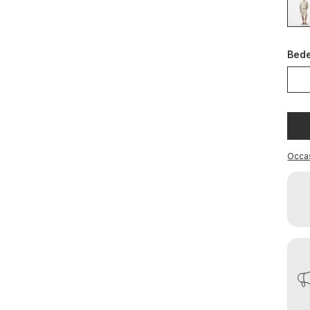
Bed
Occa