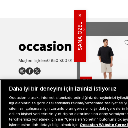
✕
SANA ÖZEL
MÜŞTERI İLIŞ
Bize Ulaşın
Sıkça Sorulan
İade ve İptal 
Müşteri İlişkileri
0 850 800 01 20
Kampanya Bi
Kullanım Şartl
Aydınlatma M
-%13
Site Haritası
Daha iyi bir deneyim için izninizi istiyoruz
Misafir Üye S
United4 Erkek Krem Şort
Occasion olarak, internet sitemizde edindiğiniz deneyiminizi iyileşti
İşlem Rehber
ilgi alanlarınıza göre özelleştirilmiş reklam/pazarlama faaliyetleri y
1.499 TL
1.299 TL
sitemizin çalışması için zorunlu olan çerezler dışındaki çerezlerin 
edilen kişisel verilerinizin yurt dışına aktarılmasına onay vermiyor
tercihlerinizi yönetmek için ise “Çerezleri Yönetin” butonuna tıklayabi
işlenmesine dair detaylı bilgi almak için
Occasion Website Çerez 