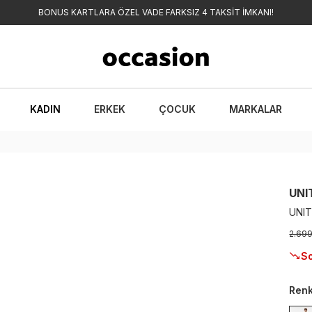
BONUS KARTLARA ÖZEL VADE FARKSIZ 4 TAKSİT İMKANI!
KADIN
ERKEK
ÇOCUK
MARKALAR
UNI
UNIT
2.69
So
Ren