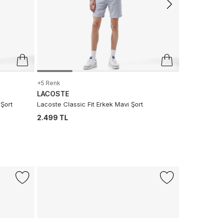
+5 Renk
LACOSTE
 Şort
Lacoste Classic Fit Erkek Mavi Şort
2.499 TL
-%27
LACOSTE
Baseshot Ev
4.124 TL
2.