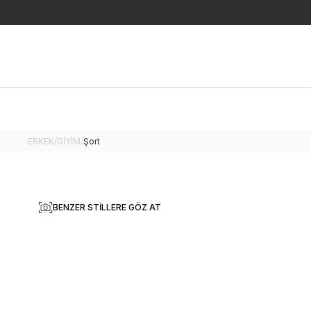
ERKEK
/
GİYİM
/
Şort
BENZER STILLERE GÖZ AT