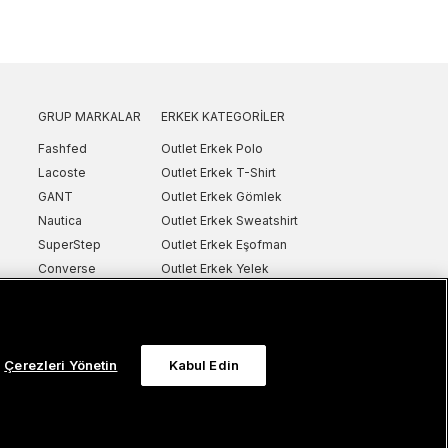
GRUP MARKALAR
ERKEK KATEGORILER
Fashfed
Outlet Erkek Polo
Lacoste
Outlet Erkek T-Shirt
GANT
Outlet Erkek Gömlek
Nautica
Outlet Erkek Sweatshirt
SuperStep
Outlet Erkek Eşofman
Converse
Outlet Erkek Yelek
Intersport
Outlet Erkek Mont & Ceket
ker
UNITED4
Outlet Erkek Spor Ayakkabı & Sneaker
Sanal Çadır
Outlet Erkek Terlik & Sandalet
Çerezleri Yönetin
Kabul Edin