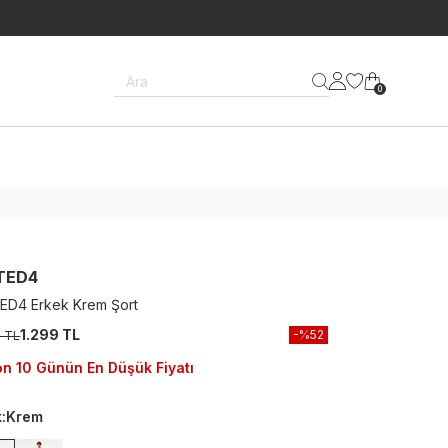
Ara
0
TED4
ED4 Erkek Krem Şort
1.299 TL
-%
52
9 TL
n 10 Günün En Düşük Fiyatı
k
:
Krem