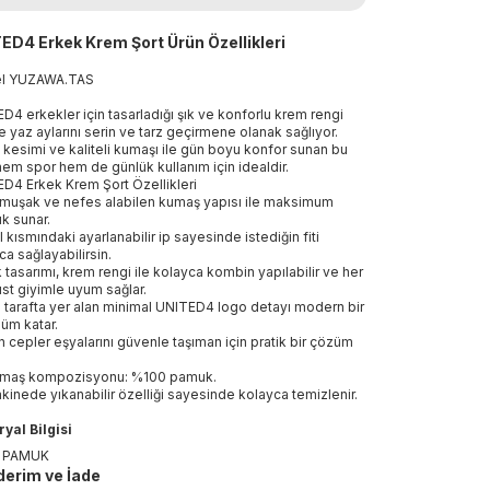
ED4 Erkek Krem Şort Ürün Özellikleri
el
YUZAWA
.
TAS
D4 erkekler için tasarladığı şık ve konforlu krem rengi
ile yaz aylarını serin ve tarz geçirmene olanak sağlıyor.
 kesimi ve kaliteli kumaşı ile gün boyu konfor sunan bu
 hem spor hem de günlük kullanım için idealdir.
D4 Erkek Krem Şort Özellikleri
muşak ve nefes alabilen kumaş yapısı ile maksimum
ık sunar.
l kısmındaki ayarlanabilir ip sayesinde istediğin fiti
ca sağlayabilirsin.
k tasarımı, krem rengi ile kolayca kombin yapılabilir ve her
 üst giyimle uyum sağlar.
 tarafta yer alan minimal UNITED4 logo detayı modern bir
üm katar.
n cepler eşyalarını güvenle taşıman için pratik bir çözüm
.
maş kompozisyonu: %100 pamuk.
kinede yıkanabilir özelliği sayesinde kolayca temizlenir.
yal Bilgisi
 PAMUK
erim ve İade