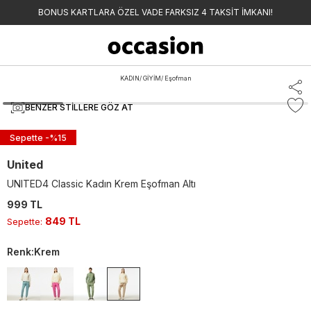
BONUS KARTLARA ÖZEL VADE FARKSIZ 4 TAKSİT İMKANI!
KADIN
/
GİYİM
/
Eşofman
BENZER STILLERE GÖZ AT
Sepette -%
15
United
UNITED4 Classic Kadın Krem Eşofman Altı
999 TL
849 TL
Sepette
:
Renk
:
Krem