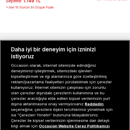
Sepette
:
1.749 TL
Son 10 Günün En Düşük Fiyatı
MÜŞTERI İLIŞKILERI
Daha iyi bir deneyim için izninizi
istiyoruz
KURUMSAL
Occasion olarak, internet sitemizde edindiğiniz
KADIN KATEGORILER
deneyiminizi iyileştirmek, sitemizdeki işlevleri
kişiselleştirmek ve ilgi alanlarınıza göre özelleştirilmiş
GRUP MARKALAR
reklam/pazarlama faaliyetleri yürütebilmek için çerezler
kullanıyoruz. İnternet sitemizin çalışması için zorunlu
ERKEK KATEGORILER
olan çerezler dışındaki çerezlerin kullanımına ve bu
çerezler aracılığıyla elde edilen kişisel verilerinizin yurt
dışına aktarılmasına onay vermiyorsanız
Reddedin
seçeneğine; çerezlere ilişkin tercihlerinizi yönetmek için
Müşteri İlişkileri
0 850 800 01 20
ise “Çerezleri Yönetin” butonuna tıklayabilirsiniz.
Çerezler ile kişisel verilerinizin işlenmesine dair detaylı
Sepete Ekle
bilgi almak için
Occasion Website Çerez Politikamızı