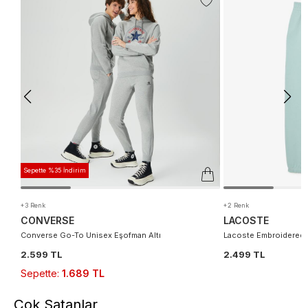
Sepette %35 İndirim
+3 Renk
+2 Renk
CONVERSE
LACOSTE
Converse Go-To Unisex Eşofman Altı
Lacoste Embroidered 
2.599 TL
2.499 TL
Sepette
:
1.689 TL
Çok Satanlar