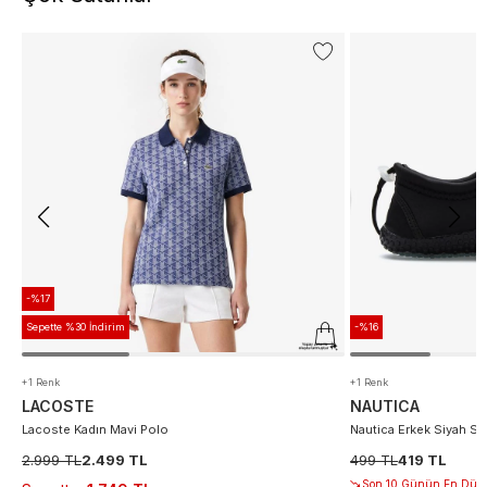
-%17
Sepette %30 İndirim
-%16
+1 Renk
+1 Renk
LACOSTE
NAUTICA
Lacoste Kadın Mavi Polo
Nautica Erkek Siyah S
2.999 TL
2.499 TL
499 TL
419 TL
Son 10 Günün En Düşü