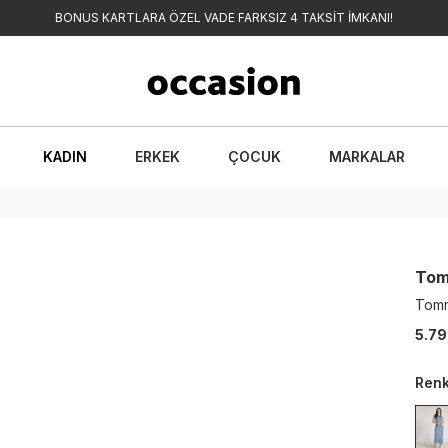
BONUS KARTLARA ÖZEL VADE FARKSIZ 4 TAKSİT İMKANI!
KADIN
ERKEK
ÇOCUK
MARKALAR
Tom
Tomm
5.79
Ren