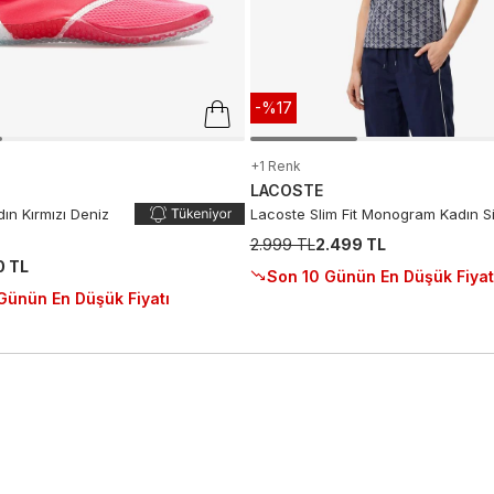
-%17
+1 Renk
LACOSTE
ın Kırmızı Deniz
Lacoste Slim Fit Monogram Kadın S
2.999 TL
2.499 TL
0 TL
Son 10 Günün En Düşük Fiyat
Günün En Düşük Fiyatı