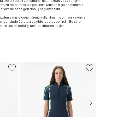
a 0850 800 01 20 numaralı hattımızdan veya iletişim
muzu doldurarak ulaşabilirsin. Müşteri İlişkileri ekibimiz
sa sürede sana geri dönüş sağlayacaktır.
izden almış olduğun ürünü kullanılmamış olması kaydıyla
n içerisinde ücretsiz şekilde iade edebilirsin. Bu süre
rinin teslim edildiği tarihten itibaren başlar.
CALVIN KL
Calvin Klei
Karışımlı Elb
3.799 TL