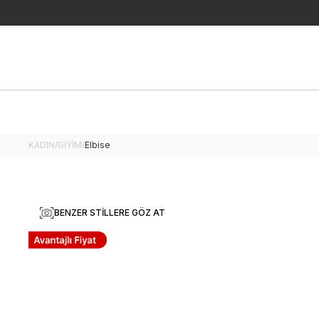
KADIN
/
GİYİM
/
Elbise
BENZER STILLERE GÖZ AT