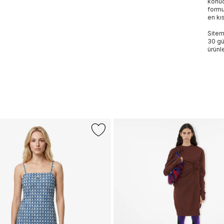
konud
formu
en kı
Sitem
30 gü
ürünle