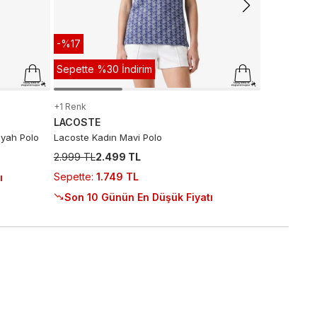
-%17
Sepette %30 İndirim
+1 Renk
LACOSTE
iyah Polo
Lacoste Kadın Mavi Polo
2.999 TL
2.499 TL
Sepette
:
1.749 TL
ı
Son 10 Günün En Düşük Fiyatı