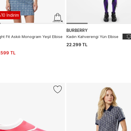
10 İndirim
BURBERRY
ght Fit Askılı Monogram Yeşil Elbise
Kadın Kahverengi Yün Elbise
22.299 TL
.599 TL