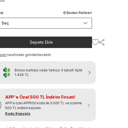
en
Beden Rehberi
Seç
Sepete Ekle
sion
tarafından gönderilecektir.
Bonus kartlara vade farksız 4 taksit!
Aylık
1.449 TL
APP'e Özel 500 TL İndirim Fırsatı!
APP'e özel APP500 kodu ile 5.000 TL ve üzerine
500 TL indirim kazanın.
Kodu Kopyala