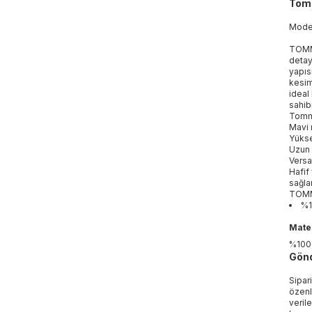
Tomm
Mod
TOMMY
detay
yapıs
kesim
ideal 
sahib
Tommy
Mavi 
Yükse
Uzun 
Versat
Hafif
sağlar
TOMMY
%1
Mater
%100
Gönd
Sipar
özenl
veril