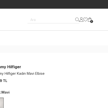
Ara
0
my Hilfiger
y Hilfiger Kadın Mavi Elbise
9 TL
k
:
Mavi