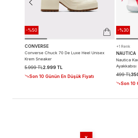
-%50
-%30
CONVERSE
+1 Renk
Converse Chuck 70 De Luxe Heel Unisex
NAUTICA
Krem Sneaker
Nautica Kad
Ayakkabısı
5.999 TL
2.999 TL
499 TL
35
Son 10 Günün En Düşük Fiyatı
Son 10 
✕