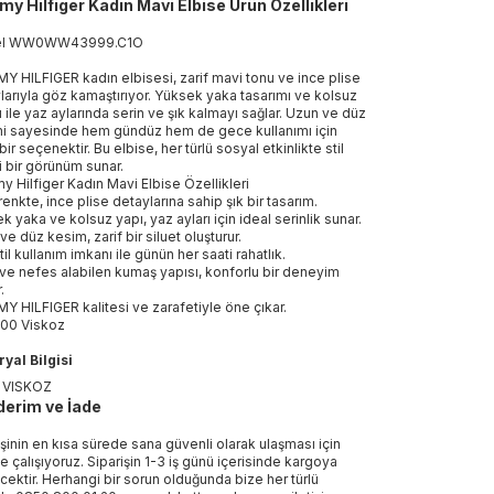
y Hilfiger Kadın Mavi Elbise Ürün Özellikleri
el
WW0WW43999
.
C1O
 HILFIGER kadın elbisesi, zarif mavi tonu ve ince plise
larıyla göz kamaştırıyor. Yüksek yaka tasarımı ve kolsuz
ı ile yaz aylarında serin ve şık kalmayı sağlar. Uzun ve düz
i sayesinde hem gündüz hem de gece kullanımı için
bir seçenektir. Bu elbise, her türlü sosyal etkinlikte stil
i bir görünüm sunar.
 Hilfiger Kadın Mavi Elbise Özellikleri
renkte, ince plise detaylarına sahip şık bir tasarım.
k yaka ve kolsuz yapı, yaz ayları için ideal serinlik sunar.
ve düz kesim, zarif bir siluet oluşturur.
il kullanım imkanı ile günün her saati rahatlık.
 ve nefes alabilen kumaş yapısı, konforlu bir deneyim
.
 HILFIGER kalitesi ve zarafetiyle öne çıkar.
00 Viskoz
yal Bilgisi
 VISKOZ
erim ve İade
işinin en kısa sürede sana güvenli olarak ulaşması için
e çalışıyoruz. Siparişin 1-3 iş günü içerisinde kargoya
ecektir. Herhangi bir sorun olduğunda bize her türlü