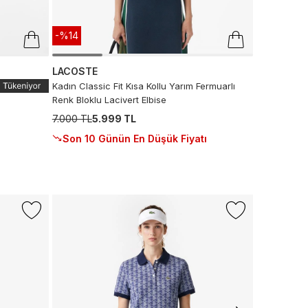
-%14
LACOSTE
Kadın Classic Fit Kısa Kollu Yarım Fermuarlı
Renk Bloklu Lacivert Elbise
7.000 TL
5.999 TL
Son 10 Günün En Düşük Fiyatı
-%25
LACOSTE
Lacoste Ser
1.999 TL
1.
Son 10 G